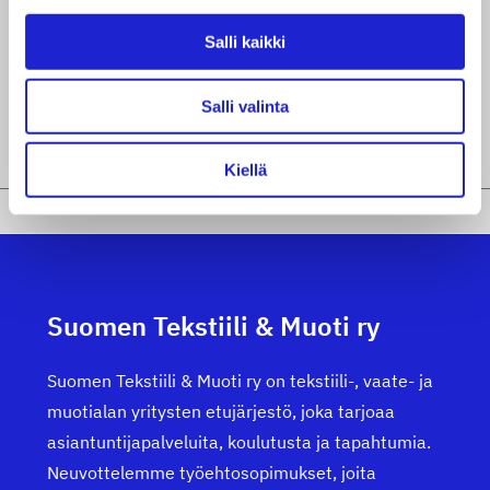
sopimusasiat)
Salli kaikki
+358 44 531 4624
VARPU.LAANKOSKI@STJM.FI
Salli valinta
Kiellä
Suomen Tekstiili & Muoti ry
Suomen Tekstiili & Muoti ry on tekstiili-, vaate- ja
muotialan yritysten etujärjestö, joka tarjoaa
asiantuntijapalveluita, koulutusta ja tapahtumia.
Neuvottelemme työehtosopimukset, joita