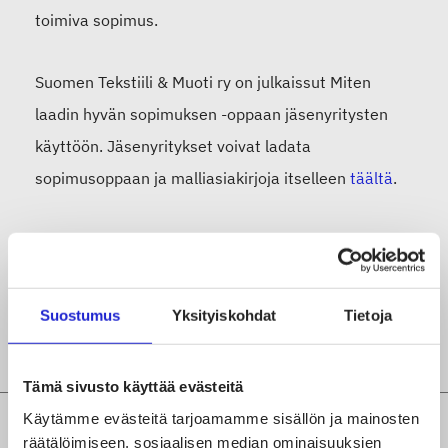
toimiva sopimus.
Suomen Tekstiili & Muoti ry on julkaissut Miten
laadin hyvän sopimuksen -oppaan jäsenyritysten
käyttöön. Jäsenyritykset voivat ladata
sopimusoppaan ja malliasiakirjoja itselleen
täältä
.
Muista myös, että Suomen Tekstiili & Muoti ry:n
jäsenenä, saat maksutonta neuvontaa liiton
lakimieheltä, joka auttaa yrityksiä lakiasioiden,
Suostumus
Yksityiskohdat
Tietoja
kuten sopimusasioiden hoidossa.
Tämä sivusto käyttää evästeitä
Käytämme evästeitä tarjoamamme sisällön ja mainosten
räätälöimiseen, sosiaalisen median ominaisuuksien