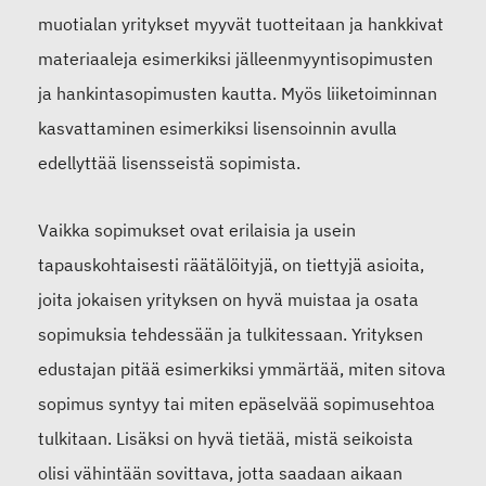
muotialan yritykset myyvät tuotteitaan ja hankkivat
materiaaleja esimerkiksi jälleenmyyntisopimusten
ja hankintasopimusten kautta. Myös liiketoiminnan
kasvattaminen esimerkiksi lisensoinnin avulla
edellyttää lisensseistä sopimista.
Vaikka sopimukset ovat erilaisia ja usein
tapauskohtaisesti räätälöityjä, on tiettyjä asioita,
joita jokaisen yrityksen on hyvä muistaa ja osata
sopimuksia tehdessään ja tulkitessaan. Yrityksen
edustajan pitää esimerkiksi ymmärtää, miten sitova
sopimus syntyy tai miten epäselvää sopimusehtoa
tulkitaan. Lisäksi on hyvä tietää, mistä seikoista
olisi vähintään sovittava, jotta saadaan aikaan