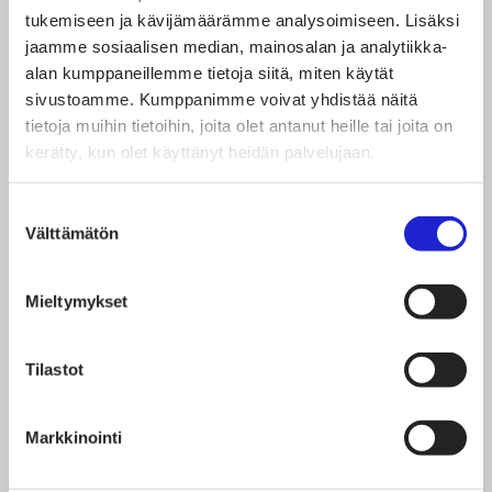
tukemiseen ja kävijämäärämme analysoimiseen. Lisäksi
jaamme sosiaalisen median, mainosalan ja analytiikka-
alan kumppaneillemme tietoja siitä, miten käytät
sivustoamme. Kumppanimme voivat yhdistää näitä
tietoja muihin tietoihin, joita olet antanut heille tai joita on
kerätty, kun olet käyttänyt heidän palvelujaan.
Suostumuksen
Välttämätön
valinta
Mieltymykset
Tilastot
Varpu Laankoski
Markkinointi
Johtava lakimies, TES- ja
työlainsäädäntöasiat, lakiasiat (esim. IPR- ja