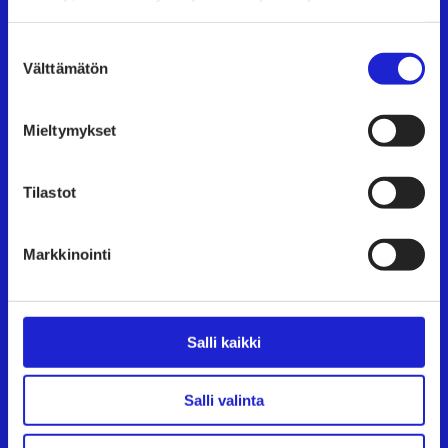
Suostumuksen
Välttämätön
valinta
Mieltymykset
Tilastot
Markkinointi
Salli kaikki
LAPUAN KANKURIT OY
Salli valinta