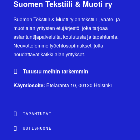
Suomen Tekstiili & Muoti ry
Suomen Tekstiili & Muoti ry on tekstiili-, vaate- ja
muotialan yritysten etujärjestö, joka tarjoaa
asiantuntijapalveluita, koulutusta ja tapahtumia.
Neuvottelemme työehtosopimukset, joita
noudattavat kaikki alan yritykset.
Tutustu meihin tarkemmin
Käyntiosoite:
Eteläranta 10, 00130 Helsinki
TAPAHTUMAT
UUTISHUONE