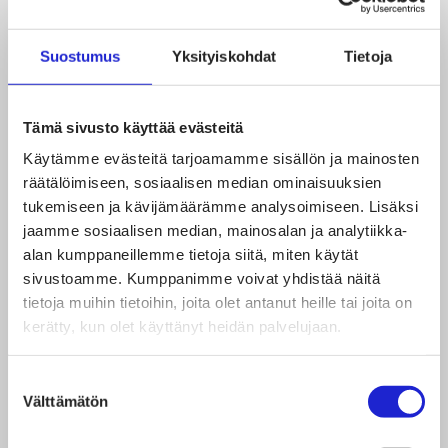
Jäsenistössämme on esimerkiksi
teollisuustuotteiden valmistajia, design-yrityksiä ja
Suostumus
Yksityiskohdat
Tietoja
alan palveluita. Osa yrityksistä työllistää satoja
henkilöitä tehtaissaan Suomessa, osa jäsenistä on
Tämä sivusto käyttää evästeitä
parin hengen yrityksiä. Näitä erilaisia yrityksiä
Käytämme evästeitä tarjoamamme sisällön ja mainosten
yhdistää innostus muuntautumiskykyiseen
räätälöimiseen, sosiaalisen median ominaisuuksien
tekstiilimateriaaliin, josta on moneksi.
tukemiseen ja kävijämäärämme analysoimiseen. Lisäksi
jaamme sosiaalisen median, mainosalan ja analytiikka-
alan kumppaneillemme tietoja siitä, miten käytät
Tarjoamme jäsenyrityksille erilaisia palveluita,
sivustoamme. Kumppanimme voivat yhdistää näitä
tilaisuuksia ja verkostoitumista. Liiton jäseniksi
tietoja muihin tietoihin, joita olet antanut heille tai joita on
kerätty, kun olet käyttänyt heidän palvelujaan.
voivat hakea tekstiili-, vaate- ja muotialan yritykset.
Lue lisää jäsenyydestä ja liiton palveluista
täältä
.
Suostumuksen
Välttämätön
valinta
Tutustu alan tietoihin ja tilastoihin
täältä
.