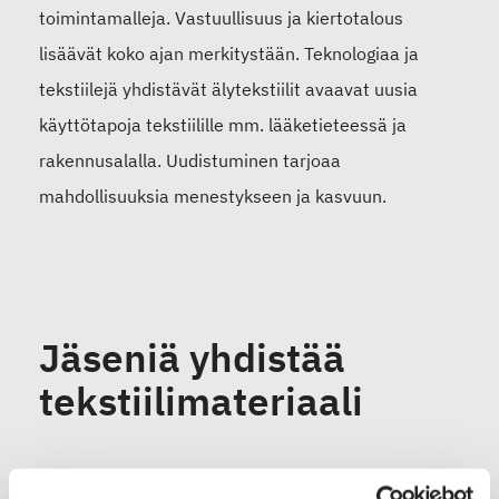
toimintamalleja. Vastuullisuus ja kiertotalous
lisäävät koko ajan merkitystään. Teknologiaa ja
tekstiilejä yhdistävät älytekstiilit avaavat uusia
käyttötapoja tekstiilille mm. lääketieteessä ja
rakennusalalla. Uudistuminen tarjoaa
mahdollisuuksia menestykseen ja kasvuun.
Jäseniä yhdistää
tekstiilimateriaali
Suomen Tekstiili & Muoti edustaa alaa laajasti.