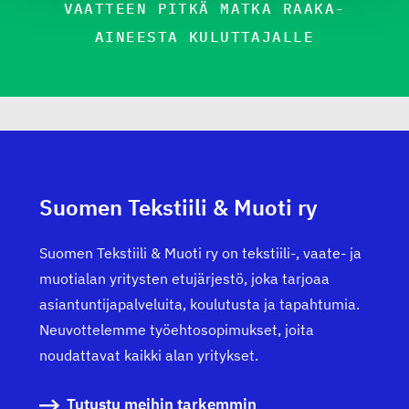
VAATTEEN PITKÄ MATKA RAAKA-
AINEESTA KULUTTAJALLE
Suomen Tekstiili & Muoti ry
Suomen Tekstiili & Muoti ry on tekstiili-, vaate- ja
muotialan yritysten etujärjestö, joka tarjoaa
asiantuntijapalveluita, koulutusta ja tapahtumia.
Neuvottelemme työehtosopimukset, joita
noudattavat kaikki alan yritykset.
Tutustu meihin tarkemmin