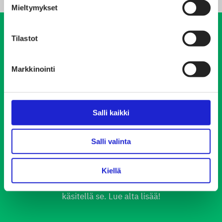
Mieltymykset
Tilastot
Lue lisää
tekstiili- ja
Markkinointi
muotialasta
Salli kaikki
Tiedätkö mitä kaikkea esimerkiksi vaatteen
valmistus pitää sisällään? Vaatteen ompelu on
Salli valinta
vasta ketjun viimeisiä työvaiheita. Sitä ennen
täytyy kasvattaa tai valmistaa kuidut, valmistaa
Kiellä
lanka, tuottaa neulos tai kangas, sekä värjätä ja
käsitellä se. Lue alta lisää!