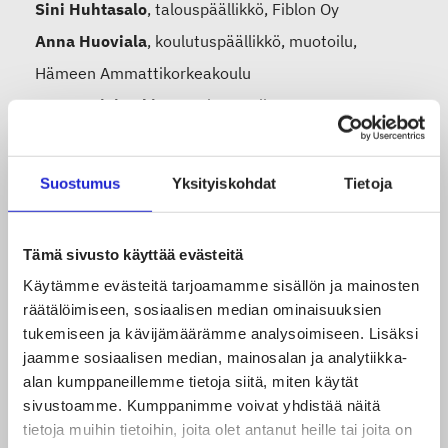
Sini Huhtasalo
, talouspäällikkö, Fiblon Oy
Anna Huoviala
, koulutuspäällikkö, muotoilu,
Hämeen Ammattikorkeakoulu
Hanna Kivimäki
, HR Asiantuntija, Image Wear Oy
Taru Laaksonen
, koulutuspalvelupäällikkö, Raision
seudun koulutuskuntayhtymä Raseko
Suostumus
Yksityiskohdat
Tietoja
Päivi Lonka
, vaatetusalan tutkintovastaava,
Metropolia AMK
Tämä sivusto käyttää evästeitä
Joanna Paukkunen
, HR Manager, Spinnova Oy
Käytämme evästeitä tarjoamamme sisällön ja mainosten
Marja Rissanen
, lehtori, Tampereen
räätälöimiseen, sosiaalisen median ominaisuuksien
ammattikorkeakoulu
tukemiseen ja kävijämäärämme analysoimiseen. Lisäksi
jaamme sosiaalisen median, mainosalan ja analytiikka-
Heidi Sarmas
, talous- ja henkilöstöpäällikkö, Ursuit
alan kumppaneillemme tietoja siitä, miten käytät
Oy
sivustoamme. Kumppanimme voivat yhdistää näitä
Mari Shemeikka
, Global People & Culture Manager,
tietoja muihin tietoihin, joita olet antanut heille tai joita on