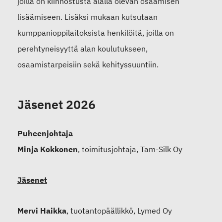
joilla on kiinnostusta alalla olevan osaamisen
lisäämiseen. Lisäksi mukaan kutsutaan
kumppanioppilaitoksista henkilöitä, joilla on
perehtyneisyyttä alan koulutukseen,
osaamistarpeisiin sekä kehityssuuntiin.
Jäsenet 2026
Puheenjohtaja
Minja Kokkonen
, toimitusjohtaja, Tam-Silk Oy
Jäsenet
Mervi Haikka
, tuotantopäällikkö, Lymed Oy