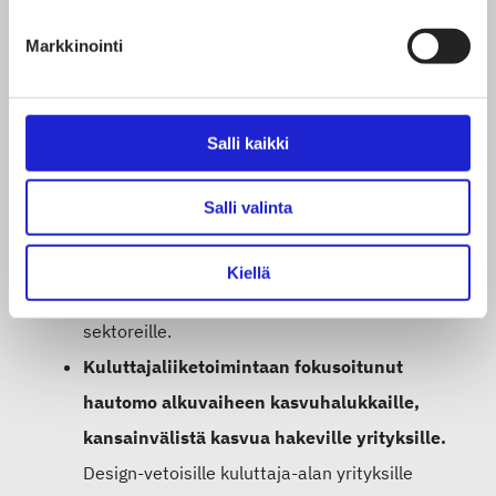
tulee olla rakenteet ja ekosysteemityölle tulee
Markkinointi
asettaa riittävän kunnianhimoiset tavoitteet
sekä varmistaa tavoitteiden mukainen
toteutus ja resurssit. Tekstiili- ja muotiala voi
Salli kaikki
toimia laajemman design-vetoisen
kuluttajatuote-ekosysteemin rakentamisen
Salli valinta
pilottina. Osana työtä voidaan vaiheistaa
toiminnan laajentaminen tekstiili- ja
Kiellä
muotialalta muille kuluttajaliiketoiminnan
sektoreille.
Kuluttajaliiketoimintaan fokusoitunut
hautomo alkuvaiheen kasvuhalukkaille,
kansainvälistä kasvua hakeville yrityksille.
Design-vetoisille kuluttaja-alan yrityksille