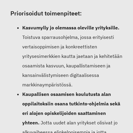
Priorisoidut toimenpiteet:
Kasvumylly jo olemassa oleville yrityksille.
Toistuva sparrausohjelma, jossa erityisesti
vertaisoppimisen ja konkreettisten
yritysesimerkkien kautta jaetaan ja kehitetään
osaamista kasvuun, kaupallistamiseen ja
kansainvälistymiseen digitaalisessa
markkinaympäristössä.
Kaupallisen osaamisen koulutusta alan
oppilaitoksiin osana tutkinto-ohjelmia sekä
eri alojen opiskelijoiden saattaminen
yhteen.
Jotta uudet alan yritykset olisivat jo
alkuvaiheessa elinkelpoisempia ja jotta