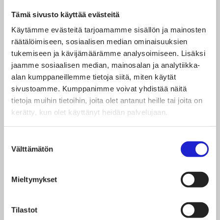
Liiketoimintaympäristö
Tämä sivusto käyttää evästeitä
Käytämme evästeitä tarjoamamme sisällön ja mainosten
räätälöimiseen, sosiaalisen median ominaisuuksien
Priorisoidut toimenpiteet:
tukemiseen ja kävijämäärämme analysoimiseen. Lisäksi
jaamme sosiaalisen median, mainosalan ja analytiikka-
Design-vetoisen kuluttajaliiketoiminnan
alan kumppaneillemme tietoja siitä, miten käytät
ekosysteemin rakentaminen.
Suomeen on
sivustoamme. Kumppanimme voivat yhdistää näitä
luotava ekosysteemi, joka tukee design-
tietoja muihin tietoihin, joita olet antanut heille tai joita on
kerätty, kun olet käyttänyt heidän palvelujaan.
vetoisen kuluttajatuoteliiketoiminnan
kansainvälistä kasvua kehittämällä alan
Suostumuksen
kaupallista ja liiketoimintaosaamista,
Välttämätön
valinta
liiketoimintaympäristöä sekä rahoitusta. Tätä
ekosysteemityötä tulee ohjata yritysten ja
Mieltymykset
julkisen sektorin välisenä vuoropuheluna
kasvusopimustyön hengessä. Vuoropuhelulle
Tilastot