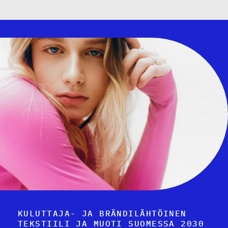
KULUTTAJA- JA BRÄNDILÄHTÖINEN
TEKSTIILI JA MUOTI SUOMESSA 2030