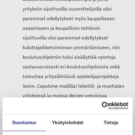
yrityksiin sijoittuvilla suunnittelijoilla olisi
paremmat edellytykset myös kaupalliseen
osaamiseen ja kaupallisiin tehtäviin
sijoittuvilla olisi paremmat edellytykset
kuluttajaliiketoiminnan ymmärtämiseen, niin
koulutusohjelmiin tulisi sisällyttää opintoja
vastavuoroisesti eri koulutusohjelmista sekä
toteuttaa yrityslähtöisiä opiskelijaprojekteja
(esim. Capstone-mallilla) tekstiili- ja muotialan
yrityksissä ja muissa design-vetoisissa
kuluttajatuoteliiketoiminnan yrityksissä.
Suostumus
Yksityiskohdat
Tietoja
Strateginen painopiste II: