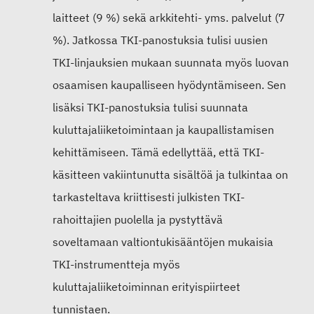
laitteet (9 %) sekä arkkitehti- yms. palvelut (7
%). Jatkossa TKI-panostuksia tulisi uusien
TKI-linjauksien mukaan suunnata myös luovan
osaamisen kaupalliseen hyödyntämiseen. Sen
lisäksi TKI-panostuksia tulisi suunnata
kuluttajaliiketoimintaan ja kaupallistamisen
kehittämiseen. Tämä edellyttää, että TKI-
käsitteen vakiintunutta sisältöä ja tulkintaa on
tarkasteltava kriittisesti julkisten TKI-
rahoittajien puolella ja pystyttävä
soveltamaan valtiontukisääntöjen mukaisia
TKI-instrumentteja myös
kuluttajaliiketoiminnan erityispiirteet
tunnistaen.