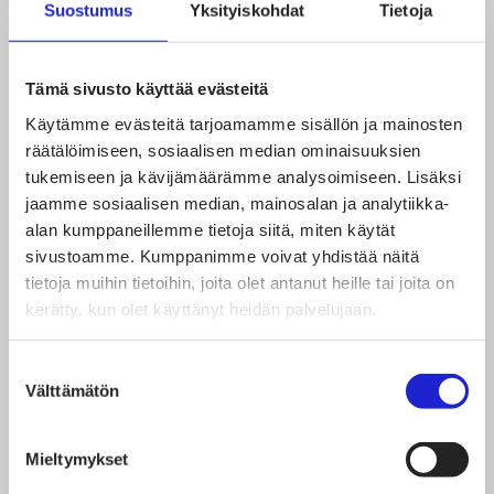
Suostumus
Yksityiskohdat
Tietoja
SFS-EN 13402-1:2001 Vaatetuksen
kokomerkintä. Osa 1: Termit, määritelmät ja
Tämä sivusto käyttää evästeitä
vartalon mittausmenetelmät
Käytämme evästeitä tarjoamamme sisällön ja mainosten
SFS-EN 13402-2:2002 Vaatetuksen
räätälöimiseen, sosiaalisen median ominaisuuksien
kokomerkintä. Osa 2: Ensisijaiset ja
tukemiseen ja kävijämäärämme analysoimiseen. Lisäksi
jaamme sosiaalisen median, mainosalan ja analytiikka-
toissijaiset mitat
alan kumppaneillemme tietoja siitä, miten käytät
SFS-EN 13402-3:2017:en Size designation of
sivustoamme. Kumppanimme voivat yhdistää näitä
clothes. Part 3: Size labelling based on body
tietoja muihin tietoihin, joita olet antanut heille tai joita on
kerätty, kun olet käyttänyt heidän palvelujaan.
measurements and intervals
Suostumuksen
Standardeja voi ostaa
SFS-verkkokaupasta.
Välttämätön
valinta
Mieltymykset
Käyttö- ja säilytysohje