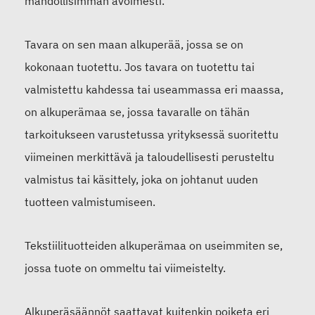
mahdollisimman avoimesti.
Tavara on sen maan alkuperää, jossa se on
kokonaan tuotettu. Jos tavara on tuotettu tai
valmistettu kahdessa tai useammassa eri maassa,
on alkuperämaa se, jossa tavaralle on tähän
tarkoitukseen varustetussa yrityksessä suoritettu
viimeinen merkittävä ja taloudellisesti perusteltu
valmistus tai käsittely, joka on johtanut uuden
tuotteen valmistumiseen.
Tekstiilituotteiden alkuperämaa on useimmiten se,
jossa tuote on ommeltu tai viimeistelty.
Alkuperäsäännöt saattavat kuitenkin poiketa eri