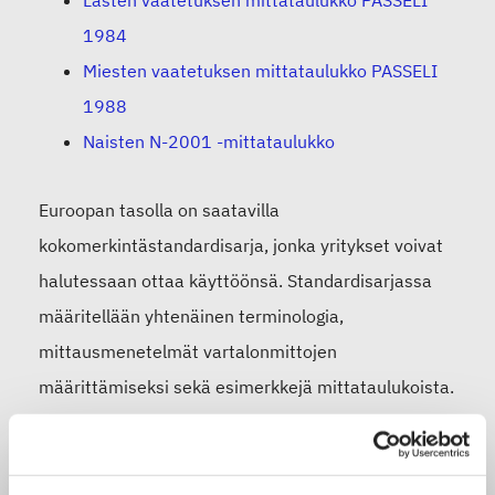
Lasten vaatetuksen mittataulukko PASSELI
1984
Miesten vaatetuksen mittataulukko PASSELI
1988
Naisten N-2001 -mittataulukko
Euroopan tasolla on saatavilla
kokomerkintästandardisarja, jonka yritykset voivat
halutessaan ottaa käyttöönsä. Standardisarjassa
määritellään yhtenäinen terminologia,
mittausmenetelmät vartalonmittojen
määrittämiseksi sekä esimerkkejä mittataulukoista.
Standardeja kokomerkinnöistä