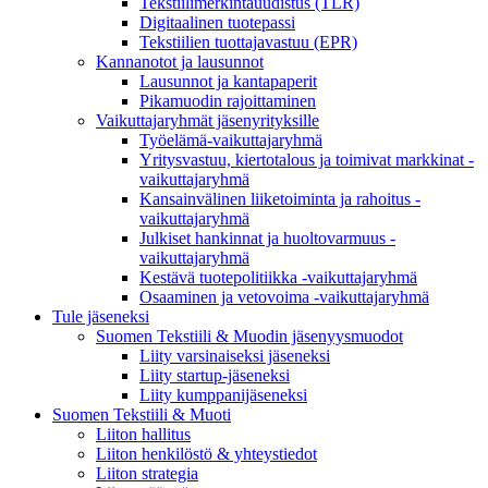
Tekstiilimerkintäuudistus (TLR)
Digitaalinen tuotepassi
Tekstiilien tuottajavastuu (EPR)
Kannanotot ja lausunnot
Lausunnot ja kantapaperit
Pikamuodin rajoittaminen
Vaikuttajaryhmät jäsenyrityksille
Työelämä-vaikuttajaryhmä
Yritysvastuu, kiertotalous ja toimivat markkinat -
vaikuttajaryhmä
Kansainvälinen liiketoiminta ja rahoitus -
vaikuttajaryhmä
Julkiset hankinnat ja huoltovarmuus -
vaikuttajaryhmä
Kestävä tuotepolitiikka​ -vaikuttajaryhmä
Osaaminen ja vetovoima -vaikuttajaryhmä
Tule jäseneksi
Suomen Tekstiili & Muodin jäsenyysmuodot
Liity varsinaiseksi jäseneksi
Liity startup-jäseneksi
Liity kumppani­jäseneksi
Suomen Tekstiili & Muoti
Liiton hallitus
Liiton henkilöstö & yhteystiedot
Liiton strategia