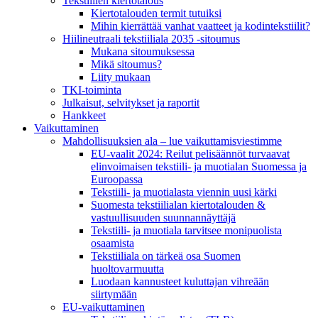
Tekstiilien kiertotalous
Kiertotalouden termit tutuiksi
Mihin kierrättää vanhat vaatteet ja kodintekstiilit?
Hiilineutraali tekstiiliala 2035 -sitoumus
Mukana sitoumuksessa
Mikä sitoumus?
Liity mukaan
TKI-toiminta
Julkaisut, selvitykset ja raportit
Hankkeet
Vaikuttaminen
Mahdollisuuksien ala – lue vaikuttamis­viestimme
EU-vaalit 2024: Reilut pelisäännöt turvaavat
elinvoimaisen tekstiili- ja muotialan Suomessa ja
Euroopassa
Tekstiili- ja muotialasta viennin uusi kärki
Suomesta tekstiilialan kiertotalouden &
vastuullisuuden suunnannäyttäjä
Tekstiili- ja muotiala tarvitsee monipuolista
osaamista
Tekstiiliala on tärkeä osa Suomen
huoltovarmuutta
Luodaan kannusteet kuluttajan vihreään
siirtymään
EU-vaikuttaminen