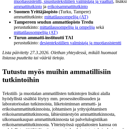
muotiassistentti, sisustustekstiilien valmistaja ja vaatturi
, lisäksi
ammattitutkinto
ja
erikoisammattitutkinto
Suomen Yrittäjäopisto
(Turku, Tampere)
ammattitutkinto:
mittatilausompelija (AT)
Tampereen seudun ammattiopisto Tredu
perustutkinto:
mittatilausompelija ja ompelija
sekä
mittatilausompelija (AT)
Turun ammatti-instituutti TAI
perustutkinto:
designtekstiilien valmistaja ja muotiassistentti
Lista päivitetty 27.3.2026. Olethan yhteydessä, mikäli huomaat
listassa puutteita tai vääriä tietoja.
Tutustu myös muihin ammatillisiin
tutkintoihin
Tekstiili- ja muotialan ammatillisten tutkintojen lisäksi alalla
hyödyllistä sisältöä löytyy mm. prosessiteollisuuden ja
laboratorioalan tutkinnoista, liiketoiminnan ammatti- ja
erikoisammattitutkinnoista, johtamisen ja yritysjohtamisen
erikoisammattitutkinnosta, lähiesimiestyön ammattitutkinnosta,
ulkomaankaupan ammattitutkinnosta tai palvelulogistiikan
erikoisammattitutkinnosta. Yhteistyössä oppilaitosten kanssa on