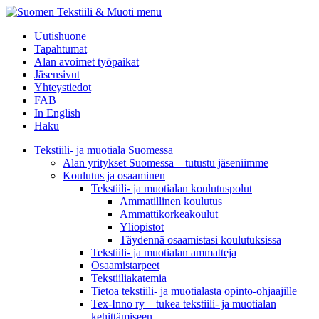
menu
Uutishuone
Tapahtumat
Alan avoimet työpaikat
Jäsensivut
Yhteystiedot
FAB
In English
Haku
Tekstiili- ja muotiala Suomessa
Alan yritykset Suomessa – tutustu jäseniimme
Koulutus ja osaaminen
Tekstiili- ja muotialan koulutuspolut
Ammatillinen koulutus
Ammattikorkeakoulut
Yliopistot
Täydennä osaamistasi koulutuksissa
Tekstiili- ja muotialan ammatteja
Osaamistarpeet
Tekstiiliakatemia
Tietoa tekstiili- ja muotialasta opinto-ohjaajille
Tex-Inno ry – tukea tekstiili- ja muotialan
kehittämiseen