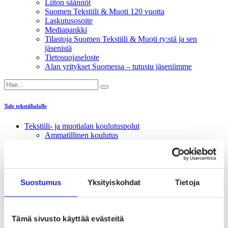
Liiton säännöt
Suomen Tekstiili & Muoti 120 vuotta
Laskutusosoite
Mediapankki
Tilastoja Suomen Tekstiili & Muoti ry:stä ja sen
jäsenistä
Tietosuojaseloste
Alan yritykset Suomessa – tutustu jäseniimme
Tule tekstiilialalle
Tekstiili- ja muotialan koulutuspolut
Ammatillinen koulutus
Ammattikorkeakoulut
Yliopistot
Täydennä osaamistasi koulutuksissa
Tekstiili- ja muotialan ammatteja
Osaamistarpeet
Suostumus
Yksityiskohdat
Tietoja
Tekstiiliakatemia
Tietoa tekstiili- ja muotialasta opinto-ohjaajille
Tex-Inno ry – tukea tekstiili- ja muotialan kehittämiseen
Tämä sivusto käyttää evästeitä