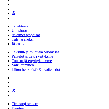
Tapahtumat
Uutishuone
Avoimet työpaikat
Tule jäseneksi
Jäsensivut
Tekstiili- ja muotiala Suomessa
Palvelut ja tietoa yrityksille
Tutustu jäsenyrityksiimme
Vaikuttaminen
Liiton henkilöstö & osoitetiedot
Tietosuojaseloste
Evästeet