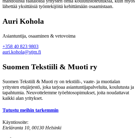
mahdollista räätälöidä yritysten omia koulutustoteutuksia, kuin myös
lähettää yksittäisiä työntekijöitä kehittämään osaamistaan.
Auri Kohola
Asiantuntija, osaaminen & vetovoima
+358 40 823 9803
auri.kohola@stjm.fi
Suomen Tekstiili & Muoti ry
Suomen Tekstiili & Muoti ry on tekstiili-, vaate- ja muotialan
yritysten etujärjestö, joka tarjoaa asiantuntijapalveluita, koulutusta ja
tapahtumia. Neuvottelemme työehtosopimukset, joita noudattavat
kaikki alan yritykset.
Tutustu meihin tarkemmin
Käyntiosoite:
Eteläranta 10, 00130 Helsinki