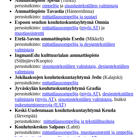
Ammattiopisto Spesia
(Turku)
perustutkinto:
ompelija
ja
sisustustekstiilien valmistaja
Ammattiopisto Tavastia
(Hämeenlinna)
perustutkinto:
mittatilausompelija ja suutari
Espoon seudun koulutuskuntayhtymä Omnia
perustutkinto:
mittatilausompelija
(
myös AT
) ja
muotiassistentti
Etelä-Savon ammattiopisto Esedu
(Mikkeli)
perustutkinto:
mittatilausompelija ja designtekstiilien
valmistaja
IngmanEdu kulttuurialan ammattiopisto
(Siilinjärvi/Kuopio)
perustutkinto:
sisustustekstiilien valmistaja, designtekstiilien
valmistaja
Jokilaaksojen koulutuskuntayhtymä Jedu
(Kalajoki)
perustutkinto:
mittatilausompelija
Jyväskylän koulutuskuntayhtymä Gradia
perustutkinto:
mittatilausompelija
(
myös AT
),
designtekstiilien
valmistaja
(
myös AT
),
sisustustekstiilien valmistaja
, lisäksi
pukeutumisneuvoja (EAT)
Keski-Uudenmaan koulutuskuntayhtymä Keuda
(Järvenpää)
perustutkinto:
mittatilausompelija ja tekstiilihuoltaja
Koulutuskeskus Salpaus
(Lahti)
perustutkinto:
mittatilausompelija, muotiassistentti ja ompelija
,