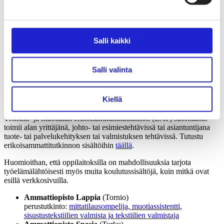
Tekstiili- ja muotialan perustutkinnossa (PT) on mahdollisuus
suuntautua ompelijaksi, vaatturiksi, mittatilausompelijaksi,
modistiksi, suutariksi, muotiassistentiksi, sisustustekstiilien
valmistajaksi, tekstiilihuoltajaksi, designtekstiilien valmistajaksi ja
Salli kaikki
teollisten tekstiilien valmistajaksi. Valinnaisia tutkinnon osia on
runsaasti. Tutustu perustutkinnon sisältöihin
täällä
.
Salli valinta
Tekstiili- ja muotialan ammattitutkinnoissa (AT) voi syventää
osaamistaan mittatilausompelijana, stailaajana, designtekstiilien
valmistajana, tekstiilien valmistajana, suutarina ja tekstiilihuoltajana.
Kiellä
Tutustu ammattitutkinnon sisältöihin
täällä
.
Tekstiili- ja muotialan erikoisammattitutkinnon (EAT) suorittanut
toimii alan yrittäjänä, johto- tai esimiestehtävissä tai asiantuntijana
tuote- tai palvelukehityksen tai valmistuksen tehtävissä. Tutustu
erikoisammattitutkinnon sisältöihin
täällä
.
Huomioithan, että oppilaitoksilla on mahdollisuuksia tarjota
työelämälähtöisesti myös muita koulutussisältöjä, kuin mitkä ovat
esillä verkkosivuilla.
Ammattiopisto Lappia
(Tornio)
perustutkinto:
mittatilausompelija, muotiassistentti,
sisustustekstiilien valmista ja tekstiilien valmistaja