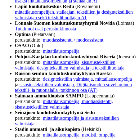
lisäksi mittatilausompelijan ja stailaajan AT
Lapin koulutuskeskus Redu
(Rovaniemi)
mittatilausompelijan, stailaajan, tekstiilien ja designtekstiilien
valmistajan sekä tekstiilihuoltajan AT
Lounais-Suomen koulutuskuntayhtymä Novida
(Loimaa)
Tutkinnot osat perustutkinnosta
Optima
(Pietarsaari)
perustutkinto:
muotiassistentti / modeassistent
OSAO
(Oulu)
perustutkinto:
mittatilausompelija
Pohjois-Karjalan koulutuskuntayhtymä Riveria
(Joensuu)
perustutkinto:
mittatilausompelija, sisustustekstiilien
valmistaja, designtekstiilien valmistaja ja tekstiilihuoltaja
Raision seudun koulutuskuntayhtymä Raseko
perustutkinto:
designtekstiilin valmistaja
,
mittatilausompelija
ja
sisustustekstiilien valmistaja
,
Digitalisuuden soveltaminen
tekstiili- ja muotialalla -tutkinnon osa (AT)
Saimaan ammattiopisto SAMPO
(Lappeenranta)
perustutkinto:
mittatilausompelija, muotiassistentti,
sisustustekstiilien valmistaja
Seinäjoen koulutuskuntayhtymä Sedu
perustutkinto:
mittatilausompelija ja sisustustekstiilien
valmistaja
Stadin ammatti- ja aikuisopisto
(Helsinki)
perustutkinto:
mittatilausompelija, modisti, ompelija,