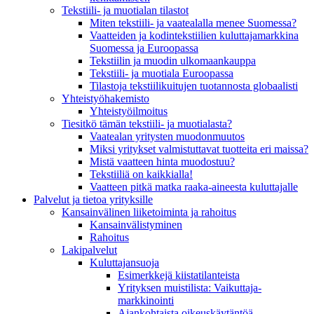
Tekstiili- ja muotialan tilastot
Miten tekstiili- ja vaatealalla menee Suomessa?
Vaatteiden ja kodintekstiilien kuluttajamarkkina
Suomessa ja Euroopassa
Tekstiilin ja muodin ulkomaankauppa
Tekstiili- ja muotiala Euroopassa
Tilastoja tekstiilikuitujen tuotannosta globaalisti
Yhteistyö­hakemisto
Yhteistyöilmoitus
Tiesitkö tämän tekstiili- ja muotialasta?
Vaatealan yritysten muodonmuutos
Miksi yritykset valmistuttavat tuotteita eri maissa?
Mistä vaatteen hinta muodostuu?
Tekstiiliä on kaikkialla!
Vaatteen pitkä matka raaka-aineesta kuluttajalle
Palvelut ja tietoa yrityksille
Kansainvälinen liiketoiminta ja rahoitus
Kansain­välistyminen
Rahoitus
Lakipalvelut
Kuluttajansuoja
Esimerkkejä kiistatilanteista
Yrityksen muistilista: Vaikuttaja­
markkinointi
Ajankohtaista oikeuskäytäntöä