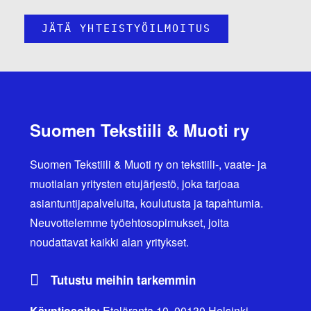
Suomen Tekstiili & Muoti ry
Suomen Tekstiili & Muoti ry on tekstiili-, vaate- ja
muotialan yritysten etujärjestö, joka tarjoaa
asiantuntijapalveluita, koulutusta ja tapahtumia.
Neuvottelemme työehtosopimukset, joita
noudattavat kaikki alan yritykset.
Tutustu meihin tarkemmin
Käyntiosoite:
Eteläranta 10, 00130 Helsinki