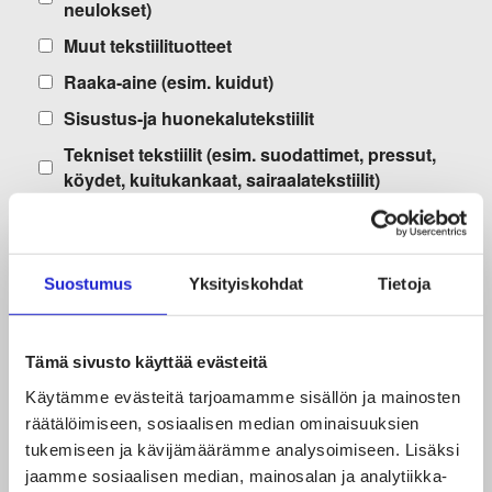
neulokset)
Muut tekstiilituotteet
Raaka-aine (esim. kuidut)
Sisustus-ja huonekalutekstiilit
Tekniset tekstiilit (esim. suodattimet, pressut,
köydet, kuitukankaat, sairaalatekstiilit)
Vaatteet ja asusteet (esim.
päivittäispukeutuminen, juhlavaatteet, suoja- ja
työvaatteet)
Suostumus
Yksityiskohdat
Tietoja
Mitä tekstiili- ja vaatealan tuotantoa tai
palvelua yritys tekee?
(vastaa vain, jos teette
Tämä sivusto käyttää evästeitä
tuotteiden valmistusta tai palvelua itse)
Käytämme evästeitä tarjoamamme sisällön ja mainosten
Brodeeraus ja tikkaus
räätälöimiseen, sosiaalisen median ominaisuuksien
tukemiseen ja kävijämäärämme analysoimiseen. Lisäksi
Kaavoitus ja sarjonta
jaamme sosiaalisen median, mainosalan ja analytiikka-