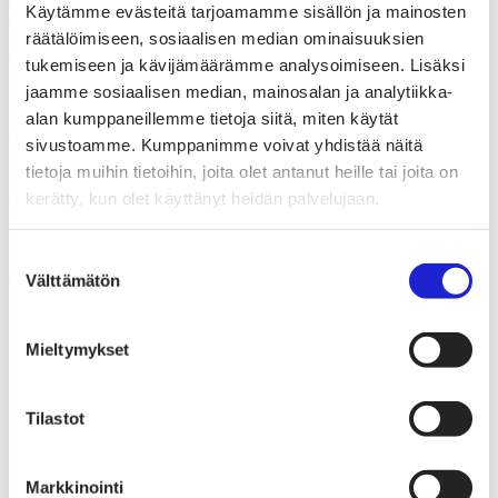
Käytämme evästeitä tarjoamamme sisällön ja mainosten
Kaikki kuidut
räätälöimiseen, sosiaalisen median ominaisuuksien
Tekstiilikuidut ovat taipuisia, ohuita ja pitkänomaisia yksittäisiä
tukemiseen ja kävijämäärämme analysoimiseen. Lisäksi
kuituja, joista voidaan valmistaa kaksi- tai kolmiulotteisia rakenteita.
jaamme sosiaalisen median, mainosalan ja analytiikka-
Niiden tulee olla riittävän lujia ja muuttumattomia valituissa
alan kumppaneillemme tietoja siitä, miten käytät
käyttökohteissa. Vaatemateriaalien tulee kestää hankausta ja
taivutusta sekä säännöllistä pesua, kun taas teknisissä tekstiileissä
sivustoamme. Kumppanimme voivat yhdistää näitä
kuidun tärkein ominaisuus on usein lujuus.
tietoja muihin tietoihin, joita olet antanut heille tai joita on
kerätty, kun olet käyttänyt heidän palvelujaan.
Vuonna 2024 globaali kuitujen tuotanto oli yhteensä noin 127,5
miljoonaa tonnia. Globaali tekstiilikuitujen tuotanto ja kulutus ovat
lähes kolminkertaistuneet viimeisten 30 vuoden aikana.
Suostumuksen
Luonnonkuitujen tuotanto ei ole merkittävästi kasvanut, vaan kasvu
Välttämätön
on tullut lähes yksinomaan tekokuitujen tuotannon nopeasta
valinta
kasvusta.
Bio2™Textile
Mieltymykset
Norratex™
Biocelsol
Tilastot
Kuura®
Markkinointi
Puuvilla