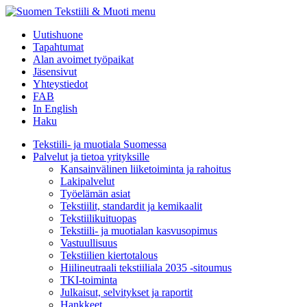
menu
Uutishuone
Tapahtumat
Alan avoimet työpaikat
Jäsensivut
Yhteystiedot
FAB
In English
Haku
Tekstiili- ja muotiala Suomessa
Palvelut ja tietoa yrityksille
Kansainvälinen liiketoiminta ja rahoitus
Lakipalvelut
Työelämän asiat
Tekstiilit, standardit ja kemikaalit
Tekstiilikuitu­opas
Tekstiili- ja muotialan kasvusopimus
Vastuullisuus
Tekstiilien kiertotalous
Hiilineutraali tekstiiliala 2035 -sitoumus
TKI-toiminta
Julkaisut, selvitykset ja raportit
Hankkeet