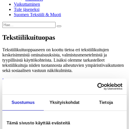
Vaikuttaminen
Tule jäseneksi
Suomen Tekstiili & Muoti
Tekstiilikuitu­opas
Tekstiilikuituoppaaseen on koottu tietoa eri tekstiilikuitujen
keskeisimmistä ominaisuuksista, valmistusmenetelmistä ja
tyypillisistä käyttökohteista. Lisäksi olemme tarkastelleet
tekstiilikuituja niiden tuotannosta aiheutuvien ympäristövaikutusten
sekä sosiaalisen vastuun näkökulmista.
Kuituopas 2025
KAIKKI KUIDUT
Kasvikuidut
Eläinkuidut
Suostumus
Yksityiskohdat
Tietoja
Muuntokuidut
Synteettiset tekokuidut
Epäorgaaniset tekokuidut
Suomalaiset kuituinnovaatiot
Tämä sivusto käyttää evästeitä