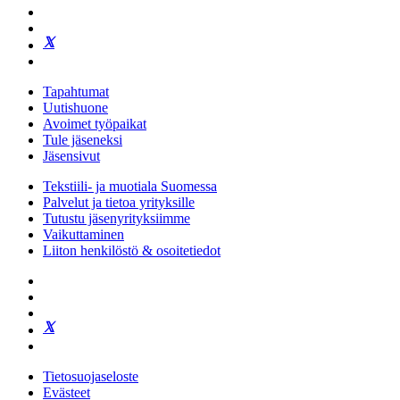
Tapahtumat
Uutishuone
Avoimet työpaikat
Tule jäseneksi
Jäsensivut
Tekstiili- ja muotiala Suomessa
Palvelut ja tietoa yrityksille
Tutustu jäsenyrityksiimme
Vaikuttaminen
Liiton henkilöstö & osoitetiedot
Tietosuojaseloste
Evästeet