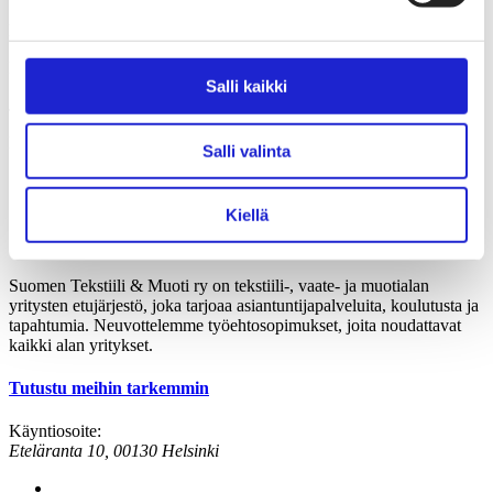
Kapokki
Pellava
Salli kaikki
Juutti
Hamppu
Salli valinta
Artikkelien
1
2
…
7
sivutus
Kiellä
Suomen Tekstiili & Muoti ry
Suomen Tekstiili & Muoti ry on tekstiili-, vaate- ja muotialan
yritysten etujärjestö, joka tarjoaa asiantuntijapalveluita, koulutusta ja
tapahtumia. Neuvottelemme työehtosopimukset, joita noudattavat
kaikki alan yritykset.
Tutustu meihin tarkemmin
Käyntiosoite:
Eteläranta 10, 00130 Helsinki