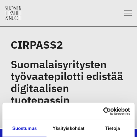
CIRPASS2
Suomalaisyritysten
työvaatepilotti edistää
digitaalisen
tuotepassin
käyttöönottoa
Suostumus
Yksityiskohdat
Tietoja