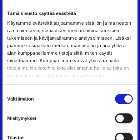
Tämä sivusto käyttää evästeitä
Suomen Tekstiili & Muoti ry
Käytämme evästeitä tarjoamamme sisällön ja mainosten
räätälöimiseen, sosiaalisen median ominaisuuksien
Suomen Tekstiili & Muoti ry on tekstiili-, vaate- ja
tukemiseen ja kävijämäärämme analysoimiseen. Lisäksi
muotialan yritysten etujärjestö, joka tarjoaa
jaamme sosiaalisen median, mainosalan ja analytiikka-
asiantuntijapalveluita, koulutusta ja tapahtumia.
alan kumppaneillemme tietoja siitä, miten käytät
Neuvottelemme työehtosopimukset, joita
sivustoamme. Kumppanimme voivat yhdistää näitä
tietoja muihin tietoihin, joita olet antanut heille tai joita on
noudattavat kaikki alan yritykset.
kerätty, kun olet käyttänyt heidän palvelujaan.
Tutustu meihin tarkemmin
Suostumuksen
Välttämätön
Käyntiosoite:
Eteläranta 10, 00130 Helsinki
valinta
Mieltymykset
TAPAHTUMAT
Tilastot