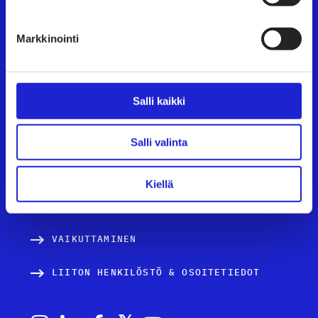
UUTISHUONE
Markkinointi
AVOIMET TYÖPAIKAT
TULE JÄSENEKSI
Salli kaikki
JÄSENSIVUT
TEKSTIILI- JA MUOTIALA SUOMESSA
Salli valinta
PALVELUT JA TIETOA YRITYKSILLE
Kiellä
TUTUSTU JÄSENYRITYKSIIMME
VAIKUTTAMINEN
LIITON HENKILÖSTÖ & OSOITETIEDOT