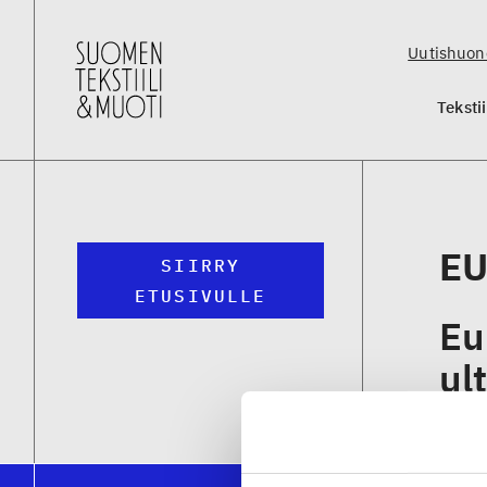
Uutishuon
Teksti
E
SIIRRY
ETUSIVULLE
Eu
ul