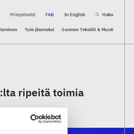
Yhteystiedot
FAB
In English
Haku
ttaminen
Tule jäseneksi
Suomen Tekstiili & Muoti
:lta ripeitä toimia