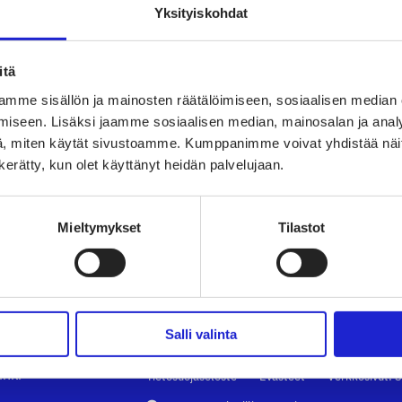
Yksityiskohdat
itä
mme sisällön ja mainosten räätälöimiseen, sosiaalisen median
ry
TAPAHTUMAT
TEK
iseen. Lisäksi jaamme sosiaalisen median, mainosalan ja analy
, miten käytät sivustoamme. Kumppanimme voivat yhdistää näitä t
vaate-
UUTISHUONE
PAL
n kerätty, kun olet käyttänyt heidän palvelujaan.
arjoaa
AVOIMET TYÖPAIKAT
TUT
Mieltymykset
Tilastot
TULE JÄSENEKSI
VAI
kki
JÄSENSIVUT
LII
Salli valinta
inki
Tietosuojaseloste
Evästeet
Verkkosivut: S