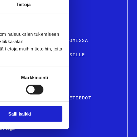
Tietoja
 ominaisuuksien tukemiseen
STIILI- JA MUOTIALA SUOMESSA
tiikka-alan
ietoja muihin tietoihin, joita
VELUT JA TIETOA YRITYKSILLE
USTU JÄSENYRITYKSIIMME
Markkinointi
KUTTAMINEN
TON HENKILÖSTÖ & OSOITETIEDOT
Salli kaikki
ite Logic