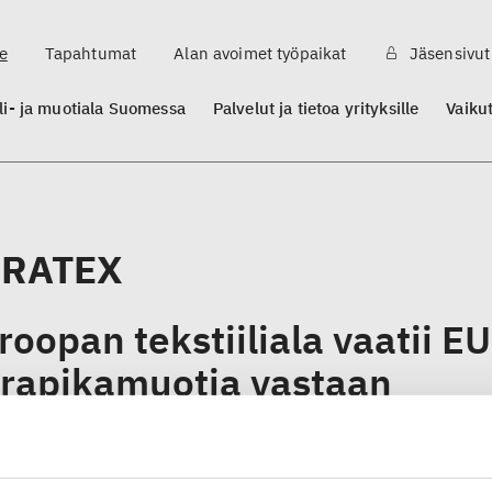
e
Tapahtumat
Alan avoimet työpaikat
Jäsensivut
ili- ja muotiala Suomessa
Palvelut ja tietoa yrityksille
Vaiku
URATEX
roopan tekstiiliala vaatii EU
trapikamuotia vastaan