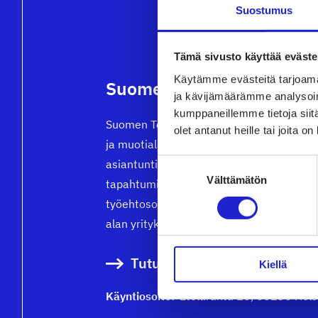
Suostumus
Tämä sivusto käyttää eväste
Käytämme evästeitä tarjoama
Suomen Tekstiili & Muoti 
ja kävijämäärämme analysoim
kumppaneillemme tietoja siitä
Suomen Tekstiili & Muoti ry on tekstiili-, 
olet antanut heille tai joita o
ja muotialan yritysten etujärjestö, joka t
Suostumuksen
asiantuntijapalveluita, koulutusta ja
Välttämätön
valinta
tapahtumia. Neuvottelemme
työehtosopimukset, joita noudattavat kai
alan yritykset.
Tutustu meihin tarkemmin
Kiellä
Käyntiosoite:
Eteläranta 10, 00130 Hels