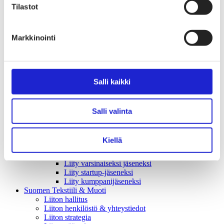
Tekstiilimerkintäuudistus (TLR)
Tilastot
Digitaalinen tuotepassi
Tekstiilien tuottajavastuu (EPR)
Kannanotot ja lausunnot
Lausunnot ja kantapaperit
Markkinointi
Pikamuodin rajoittaminen
Vaikuttajaryhmät jäsenyrityksille
Työelämä-vaikuttajaryhmä
Yritysvastuu, kiertotalous ja toimivat markkinat -
Salli kaikki
vaikuttajaryhmä
Kansainvälinen liiketoiminta ja rahoitus -
vaikuttajaryhmä
Julkiset hankinnat ja huoltovarmuus -
Salli valinta
vaikuttajaryhmä
Kestävä tuotepolitiikka​ -vaikuttajaryhmä
Osaaminen ja vetovoima -vaikuttajaryhmä
Kiellä
Tule jäseneksi
Suomen Tekstiili & Muodin jäsenyysmuodot
Liity varsinaiseksi jäseneksi
Liity startup-jäseneksi
Liity kumppani­jäseneksi
Suomen Tekstiili & Muoti
Liiton hallitus
Liiton henkilöstö & yhteystiedot
Liiton strategia