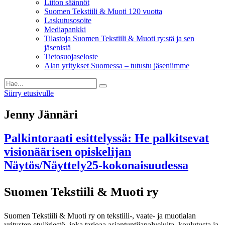
Liiton säännöt
Suomen Tekstiili & Muoti 120 vuotta
Laskutusosoite
Mediapankki
Tilastoja Suomen Tekstiili & Muoti ry:stä ja sen
jäsenistä
Tietosuojaseloste
Alan yritykset Suomessa – tutustu jäseniimme
Siirry etusivulle
Jenny Jännäri
Palkintoraati esittelyssä: He palkitsevat
visionäärisen opiskelijan
Näytös/Näyttely25-kokonaisuudessa
Suomen Tekstiili & Muoti ry
Suomen Tekstiili & Muoti ry on tekstiili-, vaate- ja muotialan
yritysten etujärjestö, joka tarjoaa asiantuntijapalveluita, koulutusta ja