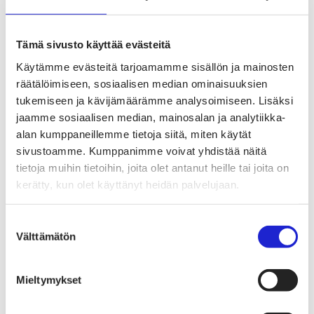
Tekstiilien kiertotalous
Kiertotalouden termit tutuiksi
Mihin kierrättää vanhat vaatteet ja kodintekstiilit?
Hiilineutraali tekstiiliala 2035 -sitoumus
Tämä sivusto käyttää evästeitä
Mukana sitoumuksessa
Mikä sitoumus?
Käytämme evästeitä tarjoamamme sisällön ja mainosten
Liity mukaan
räätälöimiseen, sosiaalisen median ominaisuuksien
TKI-toiminta
tukemiseen ja kävijämäärämme analysoimiseen. Lisäksi
Julkaisut, selvitykset ja raportit
Hankkeet
jaamme sosiaalisen median, mainosalan ja analytiikka-
Vaikuttaminen
alan kumppaneillemme tietoja siitä, miten käytät
Mahdollisuuksien ala – lue vaikuttamis­viestimme
sivustoamme. Kumppanimme voivat yhdistää näitä
EU-vaalit 2024: Reilut pelisäännöt turvaavat
elinvoimaisen tekstiili- ja muotialan Suomessa ja
tietoja muihin tietoihin, joita olet antanut heille tai joita on
Euroopassa
kerätty, kun olet käyttänyt heidän palvelujaan.
Tekstiili- ja muotialasta viennin uusi kärki
Suomesta tekstiilialan kiertotalouden &
vastuullisuuden suunnannäyttäjä
Suostumuksen
Tekstiili- ja muotiala tarvitsee monipuolista
Välttämätön
valinta
osaamista
Tekstiiliala on tärkeä osa Suomen
huoltovarmuutta
Luodaan kannusteet kuluttajan vihreään
Mieltymykset
siirtymään
EU-vaikuttaminen