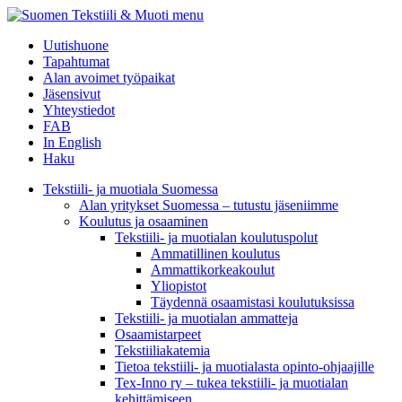
menu
Uutishuone
Tapahtumat
Alan avoimet työpaikat
Jäsensivut
Yhteystiedot
FAB
In English
Haku
Tekstiili- ja muotiala Suomessa
Alan yritykset Suomessa – tutustu jäseniimme
Koulutus ja osaaminen
Tekstiili- ja muotialan koulutuspolut
Ammatillinen koulutus
Ammattikorkeakoulut
Yliopistot
Täydennä osaamistasi koulutuksissa
Tekstiili- ja muotialan ammatteja
Osaamistarpeet
Tekstiiliakatemia
Tietoa tekstiili- ja muotialasta opinto-ohjaajille
Tex-Inno ry – tukea tekstiili- ja muotialan
kehittämiseen