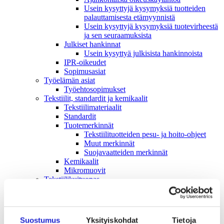
Usein kysyttyjä kysymyksiä tuotteiden
palauttamisesta etämyynnistä
Usein kysyttyjä kysymyksiä tuotevirheestä
ja sen seuraamuksista
Julkiset hankinnat
Usein kysyttyä julkisista hankinnoista
IPR-oikeudet
Sopimusasiat
Työelämän asiat
Työehto­sopimukset
Tekstiilit, standardit ja kemikaalit
Tekstiilimateriaalit
Standardit
Tuotemerkinnät
Tekstiilituotteiden pesu- ja hoito-ohjeet
Muut merkinnät
Suojavaatteiden merkinnät
Kemikaalit
Mikromuovit
Tekstiilikuitu­opas
Tekstiili- ja muotialan kasvusopimus
Vastuullisuus
Ympäristö & Ilmasto
Hankintaketjun vastuullisuus
Suostumus
Yksityiskohdat
Tietoja