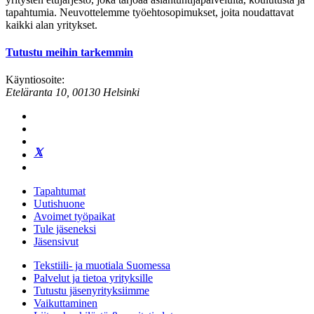
tapahtumia. Neuvottelemme työehtosopimukset, joita noudattavat
kaikki alan yritykset.
Tutustu meihin tarkemmin
Käyntiosoite:
Eteläranta 10, 00130 Helsinki
Tapahtumat
Uutishuone
Avoimet työpaikat
Tule jäseneksi
Jäsensivut
Tekstiili- ja muotiala Suomessa
Palvelut ja tietoa yrityksille
Tutustu jäsenyrityksiimme
Vaikuttaminen