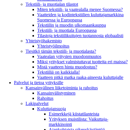
Tekstiili- ja muotialan tilastot
Miten tekstiili- ja vaatealalla menee Suomessa?
Vaatteiden ja kodintekstiilien kuluttajamarkkina
Suomessa ja Euroopassa
Tekstiilin ja muodin ulkomaankauppa
Tekstiili- ja muotiala Euroopassa
Tilastoja tekstiilikuitujen tuotannosta globaalisti
Yhteistyö­hakemisto
Yhteistyöilmoitus
Tiesitkö tämän tekstiili- ja muotialasta?
Vaatealan yritysten muodonmuutos
Miksi yritykset valmistuttavat tuotteita eri maissa?
Mistä vaatteen hinta muodostuu?
Tekstiiliä on kaikkialla!
Vaatteen pitkä matka raaka-aineesta kuluttajalle
Palvelut ja tietoa yrityksille
Kansainvälinen liiketoiminta ja rahoitus
Kansain­välistyminen
Rahoitus
Lakipalvelut
Kuluttajansuoja
Esimerkkejä kiistatilanteista
Yrityksen muistilista: Vaikuttaja­
markkinointi
Ajankohtaista oikeuskäytäntöä