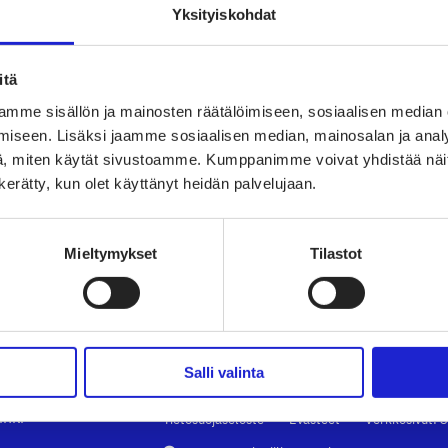
Yksityiskohdat
itä
mme sisällön ja mainosten räätälöimiseen, sosiaalisen median
ry
TAPAHTUMAT
TEK
iseen. Lisäksi jaamme sosiaalisen median, mainosalan ja analy
, miten käytät sivustoamme. Kumppanimme voivat yhdistää näitä t
vaate-
UUTISHUONE
PAL
n kerätty, kun olet käyttänyt heidän palvelujaan.
arjoaa
AVOIMET TYÖPAIKAT
TUT
Mieltymykset
Tilastot
TULE JÄSENEKSI
VAI
kki
JÄSENSIVUT
LII
Salli valinta
inki
Tietosuojaseloste
Evästeet
Verkkosivut: S