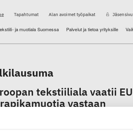
ne
Tapahtumat
Alan avoimet työpaikat
Jäsensivu
ekstiili- ja muotiala Suomessa
Palvelut ja tietoa yrityksille
Vai
lkilausuma
roopan tekstiiliala vaatii EU
trapikamuotia vastaan