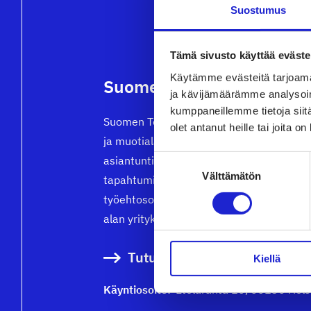
Suostumus
Tämä sivusto käyttää eväste
Käytämme evästeitä tarjoama
Suomen Tekstiili & Muoti 
ja kävijämäärämme analysoim
kumppaneillemme tietoja siitä
Suomen Tekstiili & Muoti ry on tekstiili-, 
olet antanut heille tai joita o
ja muotialan yritysten etujärjestö, joka t
Suostumuksen
asiantuntijapalveluita, koulutusta ja
Välttämätön
valinta
tapahtumia. Neuvottelemme
työehtosopimukset, joita noudattavat kai
alan yritykset.
Tutustu meihin tarkemmin
Kiellä
Käyntiosoite:
Eteläranta 10, 00130 Hels