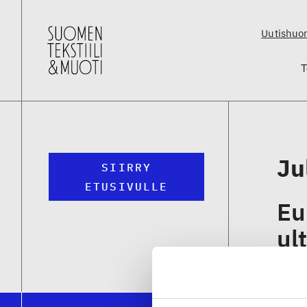
Uutishuo
T
Ju
SIIRRY
ETUSIVULLE
Eu
ul