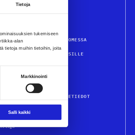
Tietoja
 ominaisuuksien tukemiseen
STIILI- JA MUOTIALA SUOMESSA
tiikka-alan
ietoja muihin tietoihin, joita
VELUT JA TIETOA YRITYKSILLE
USTU JÄSENYRITYKSIIMME
Markkinointi
KUTTAMINEN
TON HENKILÖSTÖ & OSOITETIEDOT
Salli kaikki
ite Logic