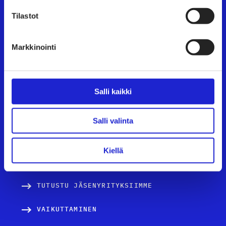
Tilastot
TAPAHTUMAT
UUTISHUONE
Markkinointi
AVOIMET TYÖPAIKAT
TULE JÄSENEKSI
Salli kaikki
JÄSENSIVUT
Salli valinta
TEKSTIILI- JA MUOTIALA SUOMESSA
Kiellä
PALVELUT JA TIETOA YRITYKSILLE
TUTUSTU JÄSENYRITYKSIIMME
VAIKUTTAMINEN