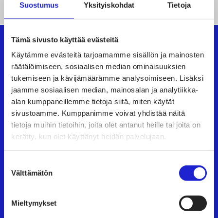
Suostumus
Yksityiskohdat
Tietoja
Tämä sivusto käyttää evästeitä
Käytämme evästeitä tarjoamamme sisällön ja mainosten
Suomen Tekstiili & Muoti ry
räätälöimiseen, sosiaalisen median ominaisuuksien
tukemiseen ja kävijämäärämme analysoimiseen. Lisäksi
Suomen Tekstiili & Muoti ry on tekstiili-, vaate- ja
jaamme sosiaalisen median, mainosalan ja analytiikka-
alan kumppaneillemme tietoja siitä, miten käytät
muotialan yritysten etujärjestö, joka tarjoaa
sivustoamme. Kumppanimme voivat yhdistää näitä
asiantuntijapalveluita, koulutusta ja tapahtumia.
tietoja muihin tietoihin, joita olet antanut heille tai joita on
Neuvottelemme työehtosopimukset, joita
kerätty, kun olet käyttänyt heidän palvelujaan.
noudattavat kaikki alan yritykset.
Suostumuksen
Tutustu meihin tarkemmin
Välttämätön
valinta
Käyntiosoite:
Eteläranta 10, 00130 Helsinki
Mieltymykset