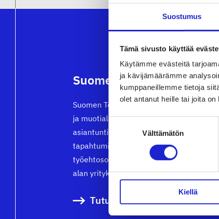
Suostumus
Tämä sivusto käyttää eväste
Käytämme evästeitä tarjoama
ja kävijämäärämme analysoim
Suomen Tekstiili & Muoti 
kumppaneillemme tietoja siitä
olet antanut heille tai joita o
Suomen Tekstiili & Muoti ry on tekstiili-, 
ja muotialan yritysten etujärjestö, joka t
Suostumuksen
asiantuntijapalveluita, koulutusta ja
Välttämätön
valinta
tapahtumia. Neuvottelemme
työehtosopimukset, joita noudattavat kai
alan yritykset.
Kiellä
Tutustu meihin tarkemmin