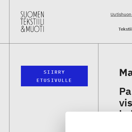
Uutishuon
Teksti
Ma
SIIRRY
ETUSIVULLE
Pa
vi
ko