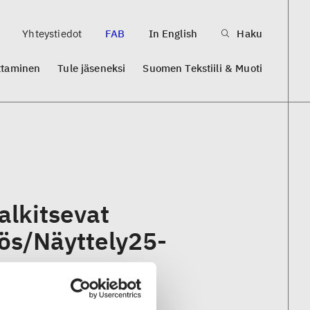
Yhteystiedot
FAB
In English
Haku
ttaminen
Tule jäseneksi
Suomen Tekstiili & Muoti
alkitsevat
tös/Näyttely25-