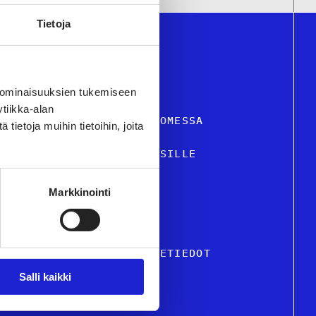
Tietoja
 ominaisuuksien tukemiseen
tiikka-alan
STIILI- JA MUOTIALA SUOMESSA
ietoja muihin tietoihin, joita
VELUT JA TIETOA YRITYKSILLE
USTU JÄSENYRITYKSIIMME
Markkinointi
KUTTAMINEN
TON HENKILÖSTÖ & OSOITETIEDOT
Salli kaikki