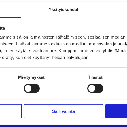
Yksityiskohdat
itä
mme sisällön ja mainosten räätälöimiseen, sosiaalisen median
iseen. Lisäksi jaamme sosiaalisen median, mainosalan ja analy
ry
TAPAHTUMAT
TEK
, miten käytät sivustoamme. Kumppanimme voivat yhdistää näitä t
n kerätty, kun olet käyttänyt heidän palvelujaan.
vaate-
UUTISHUONE
PAL
arjoaa
AVOIMET TYÖPAIKAT
TUT
Mieltymykset
Tilastot
TULE JÄSENEKSI
VAI
kki
JÄSENSIVUT
LII
Salli valinta