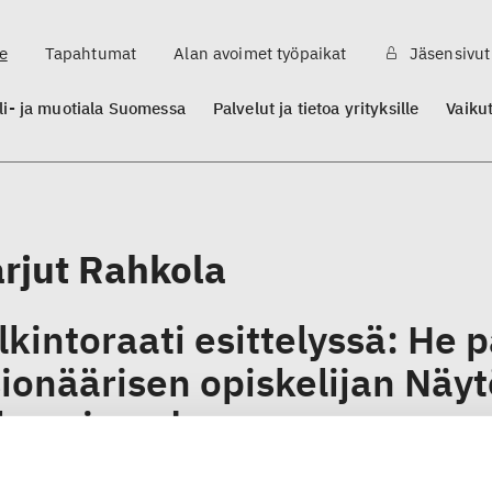
e
Tapahtumat
Alan avoimet työpaikat
Jäsensivut
ili- ja muotiala Suomessa
Palvelut ja tietoa yrityksille
Vaiku
rjut Rahkola
lkintoraati esittelyssä: He p
sionäärisen opiskelijan Näy
konaisuudessa