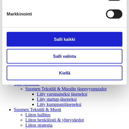
Tekstiilimerkintäuudistus (TLR)
Digitaalinen tuotepassi
Tekstiilien tuottajavastuu (EPR)
Markkinointi
Kannanotot ja lausunnot
Lausunnot ja kantapaperit
Pikamuodin rajoittaminen
Vaikuttajaryhmät jäsenyrityksille
Työelämä-vaikuttajaryhmä
Salli kaikki
Yritysvastuu, kiertotalous ja toimivat markkinat -
vaikuttajaryhmä
Kansainvälinen liiketoiminta ja rahoitus -
Salli valinta
vaikuttajaryhmä
Julkiset hankinnat ja huoltovarmuus -
vaikuttajaryhmä
Kiellä
Kestävä tuotepolitiikka​ -vaikuttajaryhmä
Osaaminen ja vetovoima -vaikuttajaryhmä
Tule jäseneksi
Suomen Tekstiili & Muodin jäsenyysmuodot
Liity varsinaiseksi jäseneksi
Liity startup-jäseneksi
Liity kumppani­jäseneksi
Suomen Tekstiili & Muoti
Liiton hallitus
Liiton henkilöstö & yhteystiedot
Liiton strategia