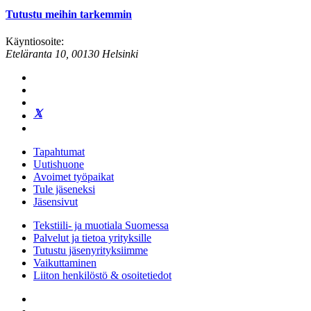
Tutustu meihin tarkemmin
Käyntiosoite:
Eteläranta 10, 00130 Helsinki
Tapahtumat
Uutishuone
Avoimet työpaikat
Tule jäseneksi
Jäsensivut
Tekstiili- ja muotiala Suomessa
Palvelut ja tietoa yrityksille
Tutustu jäsenyrityksiimme
Vaikuttaminen
Liiton henkilöstö & osoitetiedot