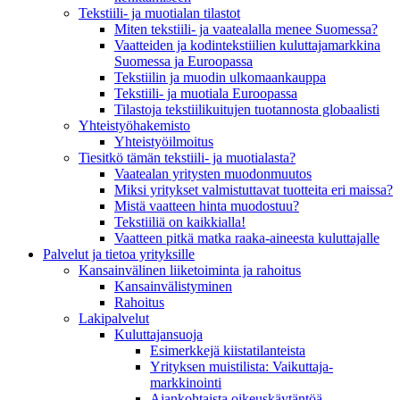
Tekstiili- ja muotialan tilastot
Miten tekstiili- ja vaatealalla menee Suomessa?
Vaatteiden ja kodintekstiilien kuluttajamarkkina
Suomessa ja Euroopassa
Tekstiilin ja muodin ulkomaankauppa
Tekstiili- ja muotiala Euroopassa
Tilastoja tekstiilikuitujen tuotannosta globaalisti
Yhteistyö­hakemisto
Yhteistyöilmoitus
Tiesitkö tämän tekstiili- ja muotialasta?
Vaatealan yritysten muodonmuutos
Miksi yritykset valmistuttavat tuotteita eri maissa?
Mistä vaatteen hinta muodostuu?
Tekstiiliä on kaikkialla!
Vaatteen pitkä matka raaka-aineesta kuluttajalle
Palvelut ja tietoa yrityksille
Kansainvälinen liiketoiminta ja rahoitus
Kansain­välistyminen
Rahoitus
Lakipalvelut
Kuluttajansuoja
Esimerkkejä kiistatilanteista
Yrityksen muistilista: Vaikuttaja­
markkinointi
Ajankohtaista oikeuskäytäntöä