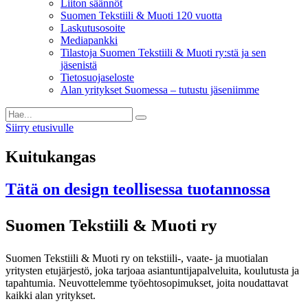
Liiton säännöt
Suomen Tekstiili & Muoti 120 vuotta
Laskutusosoite
Mediapankki
Tilastoja Suomen Tekstiili & Muoti ry:stä ja sen
jäsenistä
Tietosuojaseloste
Alan yritykset Suomessa – tutustu jäseniimme
Siirry etusivulle
Kuitukangas
Tätä on design teollisessa tuotannossa
Suomen Tekstiili & Muoti ry
Suomen Tekstiili & Muoti ry on tekstiili-, vaate- ja muotialan
yritysten etujärjestö, joka tarjoaa asiantuntijapalveluita, koulutusta ja
tapahtumia. Neuvottelemme työehtosopimukset, joita noudattavat
kaikki alan yritykset.