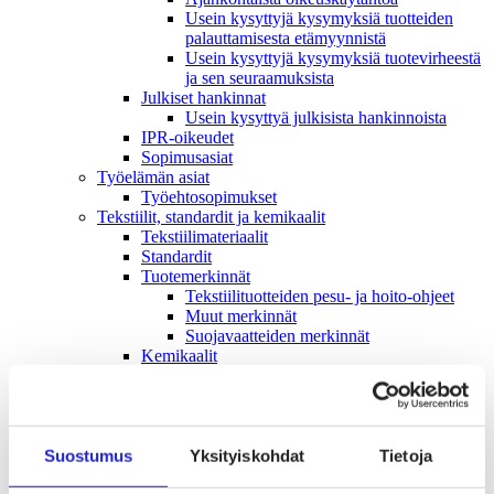
Usein kysyttyjä kysymyksiä tuotteiden
palauttamisesta etämyynnistä
Usein kysyttyjä kysymyksiä tuotevirheestä
ja sen seuraamuksista
Julkiset hankinnat
Usein kysyttyä julkisista hankinnoista
IPR-oikeudet
Sopimusasiat
Työelämän asiat
Työehto­sopimukset
Tekstiilit, standardit ja kemikaalit
Tekstiilimateriaalit
Standardit
Tuotemerkinnät
Tekstiilituotteiden pesu- ja hoito-ohjeet
Muut merkinnät
Suojavaatteiden merkinnät
Kemikaalit
Mikromuovit
Tekstiilikuitu­opas
Tekstiili- ja muotialan kasvusopimus
Vastuullisuus
Ympäristö & Ilmasto
Suostumus
Yksityiskohdat
Tietoja
Hankintaketjun vastuullisuus