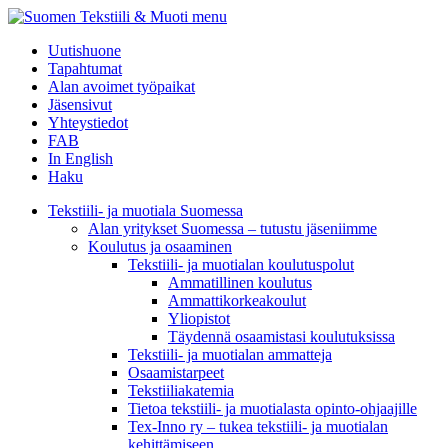
menu
Uutishuone
Tapahtumat
Alan avoimet työpaikat
Jäsensivut
Yhteystiedot
FAB
In English
Haku
Tekstiili- ja muotiala Suomessa
Alan yritykset Suomessa – tutustu jäseniimme
Koulutus ja osaaminen
Tekstiili- ja muotialan koulutuspolut
Ammatillinen koulutus
Ammattikorkeakoulut
Yliopistot
Täydennä osaamistasi koulutuksissa
Tekstiili- ja muotialan ammatteja
Osaamistarpeet
Tekstiiliakatemia
Tietoa tekstiili- ja muotialasta opinto-ohjaajille
Tex-Inno ry – tukea tekstiili- ja muotialan
kehittämiseen