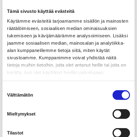
Tekstiilien kiertotalous
Kiertotalouden termit tutuiksi
Tämä sivusto käyttää evästeitä
Mihin kierrättää vanhat vaatteet ja kodintekstiilit?
Hiilineutraali tekstiiliala 2035 -sitoumus
Käytämme evästeitä tarjoamamme sisällön ja mainosten
Mukana sitoumuksessa
Mikä sitoumus?
räätälöimiseen, sosiaalisen median ominaisuuksien
Liity mukaan
tukemiseen ja kävijämäärämme analysoimiseen. Lisäksi
TKI-toiminta
jaamme sosiaalisen median, mainosalan ja analytiikka-
Julkaisut, selvitykset ja raportit
Hankkeet
alan kumppaneillemme tietoja siitä, miten käytät
Vaikuttaminen
sivustoamme. Kumppanimme voivat yhdistää näitä
Mahdollisuuksien ala – lue vaikuttamis­viestimme
tietoja muihin tietoihin, joita olet antanut heille tai joita on
EU-vaalit 2024: Reilut pelisäännöt turvaavat
elinvoimaisen tekstiili- ja muotialan Suomessa ja
kerätty, kun olet käyttänyt heidän palvelujaan.
Euroopassa
Tekstiili- ja muotialasta viennin uusi kärki
Suomesta tekstiilialan kiertotalouden &
Suostumuksen
vastuullisuuden suunnannäyttäjä
Välttämätön
valinta
Tekstiili- ja muotiala tarvitsee monipuolista
osaamista
Tekstiiliala on tärkeä osa Suomen
Mieltymykset
huoltovarmuutta
Luodaan kannusteet kuluttajan vihreään
siirtymään
EU-vaikuttaminen
Tilastot