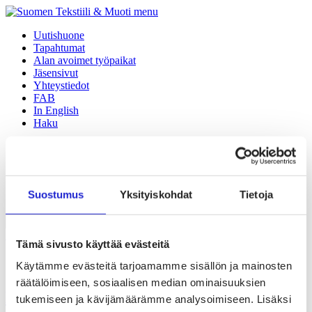
menu
Uutishuone
Tapahtumat
Alan avoimet työpaikat
Jäsensivut
Yhteystiedot
FAB
In English
Haku
Tekstiili- ja muotiala Suomessa
Palvelut ja tietoa yrityksille
Vaikuttaminen
Tule jäseneksi
Suostumus
Yksityiskohdat
Tietoja
Suomen Tekstiili & Muoti
Siirry etusivulle
Tämä sivusto käyttää evästeitä
SGN Group
Käytämme evästeitä tarjoamamme sisällön ja mainosten
räätälöimiseen, sosiaalisen median ominaisuuksien
Kasvuun yrityskaupoilla – Metsolan ja
tukemiseen ja kävijämäärämme analysoimiseen. Lisäksi