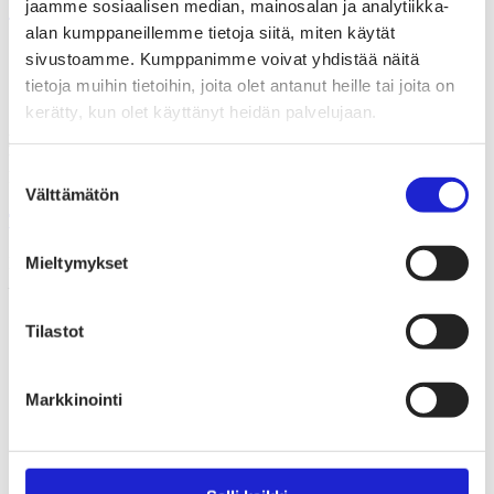
SGN Groupin 5 oppia yhdistymisestä
jaamme sosiaalisen median, mainosalan ja analytiikka-
alan kumppaneillemme tietoja siitä, miten käytät
sivustoamme. Kumppanimme voivat yhdistää näitä
Suomen Tekstiili & Muoti ry
tietoja muihin tietoihin, joita olet antanut heille tai joita on
kerätty, kun olet käyttänyt heidän palvelujaan.
Suomen Tekstiili & Muoti ry on tekstiili-, vaate- ja muotialan
yritysten etujärjestö, joka tarjoaa asiantuntijapalveluita, koulutusta ja
tapahtumia. Neuvottelemme työehtosopimukset, joita noudattavat
Suostumuksen
kaikki alan yritykset.
Välttämätön
valinta
Tutustu meihin tarkemmin
Mieltymykset
Käyntiosoite:
Eteläranta 10, 00130 Helsinki
Tilastot
Markkinointi
Tapahtumat
Uutishuone
Avoimet työpaikat