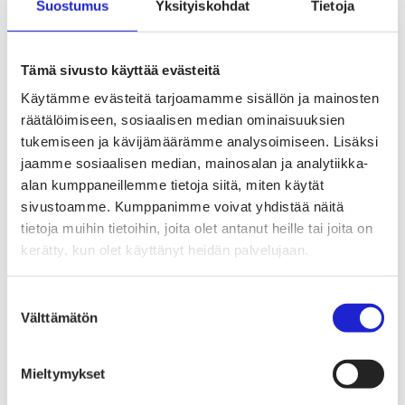
Tekstiilien kiertotalous
Suostumus
Yksityiskohdat
Tietoja
Kiertotalouden termit tutuiksi
Mihin kierrättää vanhat vaatteet ja kodintekstiilit?
Hiilineutraali tekstiiliala 2035 -sitoumus
Mukana sitoumuksessa
Tämä sivusto käyttää evästeitä
Mikä sitoumus?
Käytämme evästeitä tarjoamamme sisällön ja mainosten
Liity mukaan
TKI-toiminta
räätälöimiseen, sosiaalisen median ominaisuuksien
Julkaisut, selvitykset ja raportit
tukemiseen ja kävijämäärämme analysoimiseen. Lisäksi
Hankkeet
jaamme sosiaalisen median, mainosalan ja analytiikka-
Vaikuttaminen
Mahdollisuuksien ala – lue vaikuttamis­viestimme
alan kumppaneillemme tietoja siitä, miten käytät
EU-vaalit 2024: Reilut pelisäännöt turvaavat
sivustoamme. Kumppanimme voivat yhdistää näitä
elinvoimaisen tekstiili- ja muotialan Suomessa ja
tietoja muihin tietoihin, joita olet antanut heille tai joita on
Euroopassa
Tekstiili- ja muotialasta viennin uusi kärki
kerätty, kun olet käyttänyt heidän palvelujaan.
Suomesta tekstiilialan kiertotalouden &
vastuullisuuden suunnannäyttäjä
Tekstiili- ja muotiala tarvitsee monipuolista
Suostumuksen
osaamista
Välttämätön
valinta
Tekstiiliala on tärkeä osa Suomen
huoltovarmuutta
Luodaan kannusteet kuluttajan vihreään
Mieltymykset
siirtymään
EU-vaikuttaminen