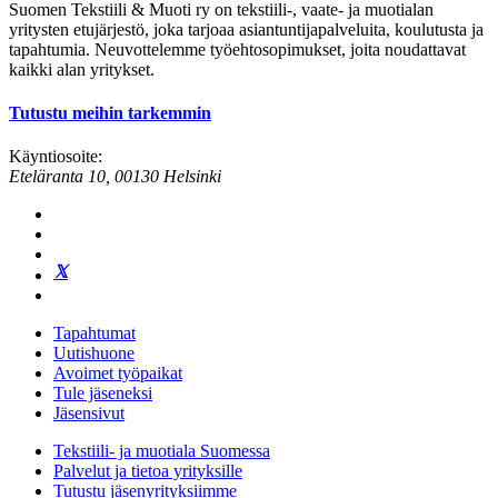
Suomen Tekstiili & Muoti ry on tekstiili-, vaate- ja muotialan
yritysten etujärjestö, joka tarjoaa asiantuntijapalveluita, koulutusta ja
tapahtumia. Neuvottelemme työehtosopimukset, joita noudattavat
kaikki alan yritykset.
Tutustu meihin tarkemmin
Käyntiosoite:
Eteläranta 10, 00130 Helsinki
Tapahtumat
Uutishuone
Avoimet työpaikat
Tule jäseneksi
Jäsensivut
Tekstiili- ja muotiala Suomessa
Palvelut ja tietoa yrityksille
Tutustu jäsenyrityksiimme