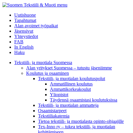
menu
Uutishuone
Tapahtumat
Alan avoimet työpaikat
Jäsensivut
Yhteystiedot
FAB
In English
Haku
Tekstiili- ja muotiala Suomessa
Alan yritykset Suomessa – tutustu jäseniimme
Koulutus ja osaaminen
Tekstiili- ja muotialan koulutuspolut
Ammatillinen koulutus
Ammattikorkeakoulut
Yliopistot
Täydennä osaamistasi koulutuksissa
Tekstiili- ja muotialan ammatteja
Osaamistarpeet
Tekstiiliakatemia
Tietoa tekstiili- ja muotialasta opinto-ohjaajille
Tex-Inno ry – tukea tekstiili- ja muotialan
kehittämiseen