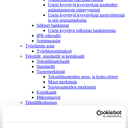
Usein kysyttyjä kysymyksiä tuotteiden
palauttamisesta etämyynnistä
Usein kysyttyjä kysymyksiä tuotevirheestä
ja sen seuraamuksista
Julkiset hankinnat
Usein kysyttyä julkisista hankinnoista
IPR-oikeudet
Sopimusasiat
Työelämän asiat
Työehto­sopimukset
Tekstiilit, standardit ja kemikaalit
Tekstiilimateriaalit
Standardit
Tuotemerkinnät
Tekstiilituotteiden pesu- ja hoito-ohjeet
Muut merkinnät
Suojavaatteiden merkinnät
Kemikaalit
Mikromuovit
Tekstiilikuitu­opas
Tekstiili- ja muotialan kasvusopimus
Vastuullisuus
Ympäristö & Ilmasto
Hankintaketjun vastuullisuus