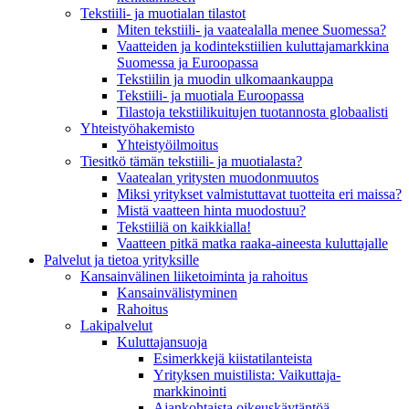
Tekstiili- ja muotialan tilastot
Miten tekstiili- ja vaatealalla menee Suomessa?
Vaatteiden ja kodintekstiilien kuluttajamarkkina
Suomessa ja Euroopassa
Tekstiilin ja muodin ulkomaankauppa
Tekstiili- ja muotiala Euroopassa
Tilastoja tekstiilikuitujen tuotannosta globaalisti
Yhteistyö­hakemisto
Yhteistyöilmoitus
Tiesitkö tämän tekstiili- ja muotialasta?
Vaatealan yritysten muodonmuutos
Miksi yritykset valmistuttavat tuotteita eri maissa?
Mistä vaatteen hinta muodostuu?
Tekstiiliä on kaikkialla!
Vaatteen pitkä matka raaka-aineesta kuluttajalle
Palvelut ja tietoa yrityksille
Kansainvälinen liiketoiminta ja rahoitus
Kansain­välistyminen
Rahoitus
Lakipalvelut
Kuluttajansuoja
Esimerkkejä kiistatilanteista
Yrityksen muistilista: Vaikuttaja­
markkinointi
Ajankohtaista oikeuskäytäntöä