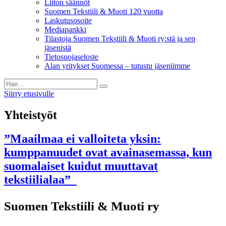
Liiton säännöt
Suomen Tekstiili & Muoti 120 vuotta
Laskutusosoite
Mediapankki
Tilastoja Suomen Tekstiili & Muoti ry:stä ja sen
jäsenistä
Tietosuojaseloste
Alan yritykset Suomessa – tutustu jäseniimme
Siirry etusivulle
Yhteistyöt
”Maailmaa ei valloiteta yksin:
kumppanuudet ovat avainasemassa, kun
suomalaiset kuidut muuttavat
tekstiilialaa”
Suomen Tekstiili & Muoti ry