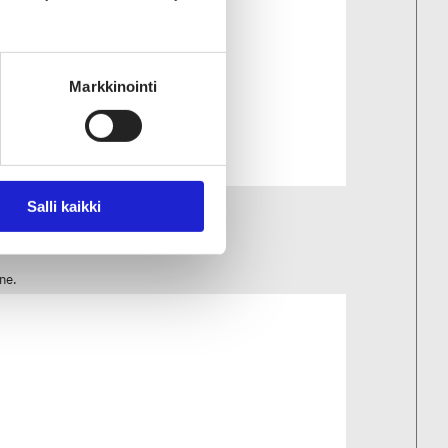
Markkinointi
Salli kaikki
etettu?
jne.