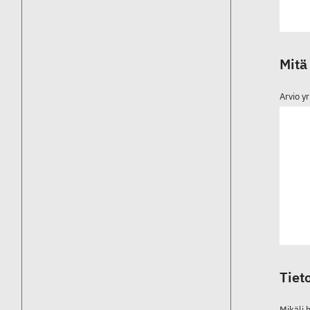
Mitä
Arvio y
Tiet
Mikäli 