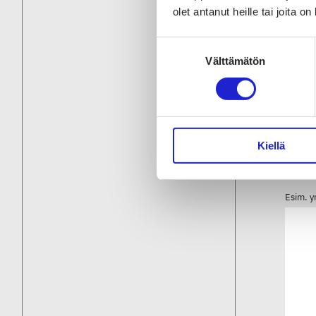
olet antanut heille tai joita o
Suostumuksen
Välttämätön
valinta
Kiellä
Mitä
Esim. y