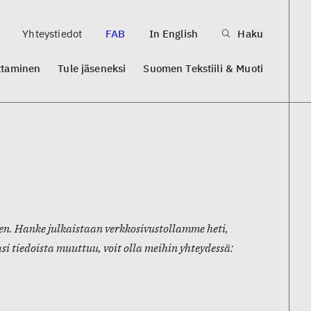
Yhteystiedot
FAB
In English
Haku
ttaminen
Tule jäseneksi
Suomen Tekstiili & Muoti
en. Hanke julkaistaan verkkosivustollamme heti,
i tiedoista muuttuu, voit olla meihin yhteydessä: