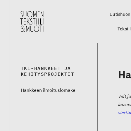
Uutishuon
Teksti
TKI-HANKKEET JA
Ha
KEHITYSPROJEKTIT
Hankkeen ilmoituslomake
Voit j
kun as
viesti