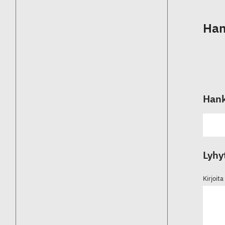
Han
Hank
Lyhy
Kirjoit