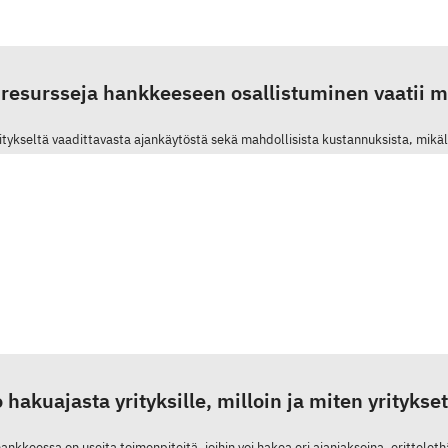
 resursseja hankkeeseen osallistuminen vaatii mu
ritykseltä vaadittavasta ajankäytöstä sekä mahdollisista kustannuksista, mikäl
o hakuajasta yrityksille, milloin ja miten yrityk
hankkeessa on useita toimenpiteitä, joihin voi hakea eri ajanjaksoina, erittelet