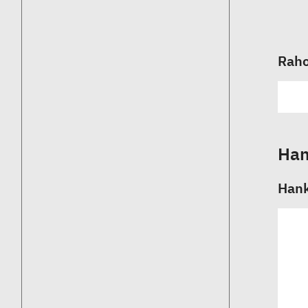
Raho
Han
Hank