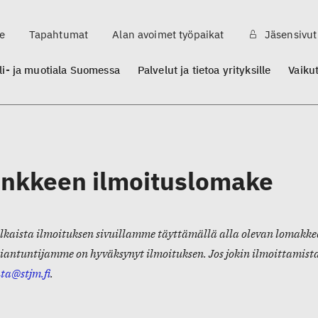
e
Tapahtumat
Alan avoimet työpaikat
Jäsensivut
ili- ja muotiala Suomessa
Palvelut ja tietoa yrityksille
Vaiku
nkkeen ilmoituslomake
ulkaista ilmoituksen sivuillamme täyttämällä alla olevan lomakke
iantuntijamme on hyväksynyt ilmoituksen. Jos jokin ilmoittamistas
nta@stjm.fi
.