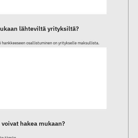
kaan lähteviltä yrityksiltä?
i hankkeeseen osallistuminen on yritykselle maksullista.
set voivat hakea mukaan?
hän tämän.