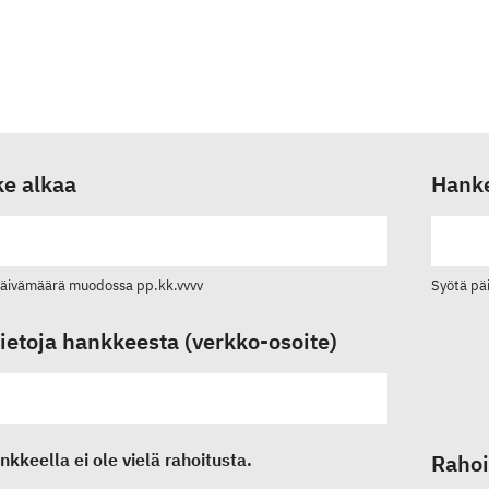
e alkaa
Hanke
päivämäärä muodossa pp.kk.vvvv
Syötä pä
tietoja hankkeesta (verkko-osoite)
nkkeella ei ole vielä rahoitusta.
Raho