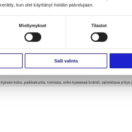
n kerätty, kun olet käyttänyt heidän palvelujaan.
Mieltymykset
Tilastot
Salli valinta
 vaatimuksia mukaan otettaville yrityksille on as
rityksen koko, paikkakunta, toimiala, onko kyseessä brändi, valmistava yritys 