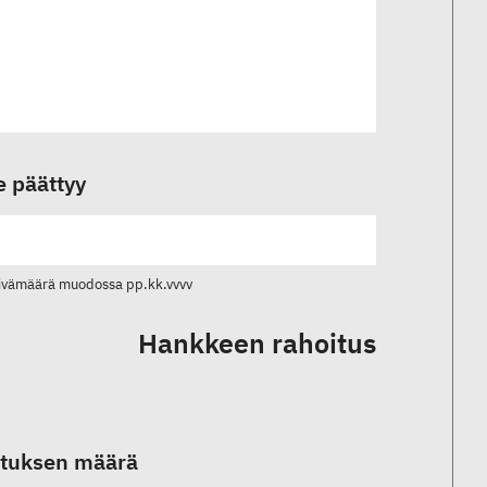
 päättyy
ivämäärä muodossa pp.kk.vvvv
Hankkeen rahoitus
ituksen määrä