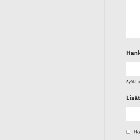
Hank
Syötä 
Lisä
Ha