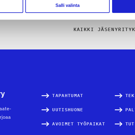
Salli valinta
KAIKKI JÄSENYRITY
ry
TAPAHTUMAT
TEK
vaate-
UUTISHUONE
PAL
arjoaa
AVOIMET TYÖPAIKAT
TUT