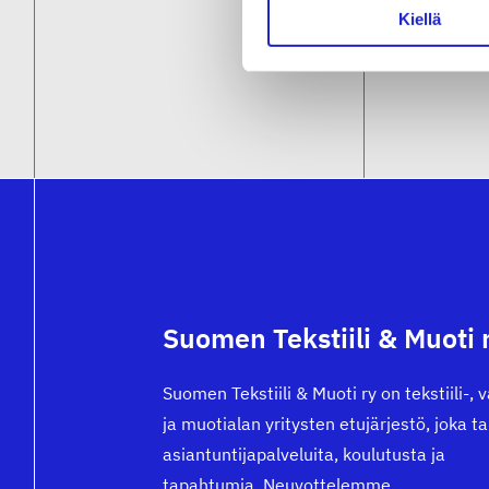
Kiellä
Suomen Tekstiili & Muoti 
Suomen Tekstiili & Muoti ry on tekstiili-, 
ja muotialan yritysten etujärjestö, joka t
asiantuntijapalveluita, koulutusta ja
tapahtumia. Neuvottelemme