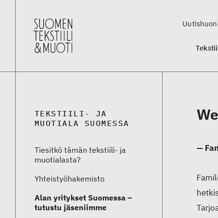
Uutishuon
Teksti
We
TEKSTIILI- JA
MUOTIALA SUOMESSA
— Fa
Tiesitkö tämän tekstiili- ja
muotialasta?
Famil
Yhteistyö­hakemisto
hetki
Alan yritykset Suomessa –
tutustu jäseniimme
Tarjo