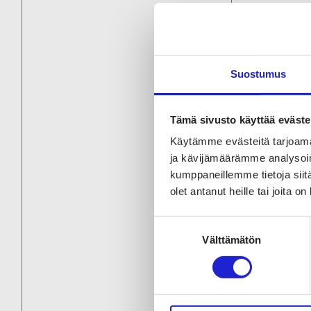
Suostumus
Tämä sivusto käyttää eväste
Käytämme evästeitä tarjoama
ja kävijämäärämme analysoim
kumppaneillemme tietoja siitä
olet antanut heille tai joita o
Suostumuksen
Välttämätön
valinta