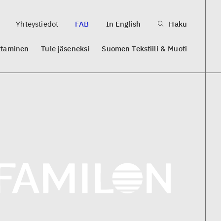
Yhteystiedot
FAB
In English
Haku
ttaminen
Tule jäseneksi
Suomen Tekstiili & Muoti