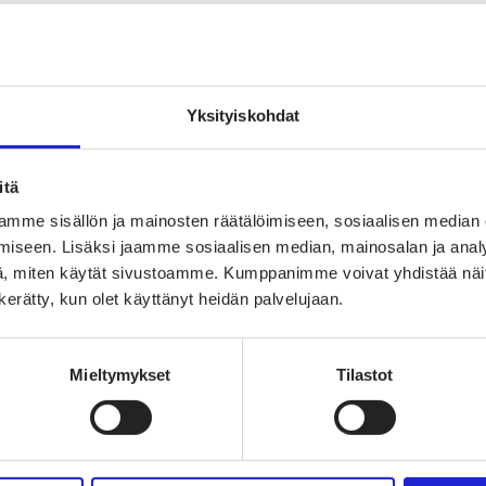
Yksityiskohdat
TUTUSTU MYÖS NÄIHIN JÄS
itä
mme sisällön ja mainosten räätälöimiseen, sosiaalisen median
Inkuri Oy
iseen. Lisäksi jaamme sosiaalisen median, mainosalan ja analy
, miten käytät sivustoamme. Kumppanimme voivat yhdistää näitä t
n kerätty, kun olet käyttänyt heidän palvelujaan.
Finarte (India
Mieltymykset
Tilastot
Lindex Group