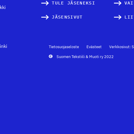
TULE JÄSENEKSI
VAI
kki
JÄSENSIVUT
LII
inki
Tietosuojaseloste
Evästeet
Verkkosivut: S
Suomen Tekstiili & Muoti ry 2022