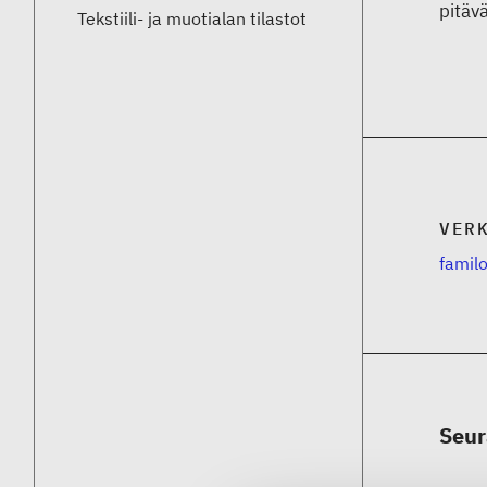
pitäv
Tekstiili- ja muotialan tilastot
VER
familo
Seur