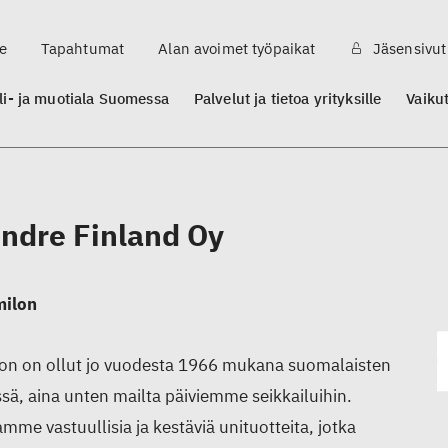
e
Tapahtumat
Alan avoimet työpaikat
Jäsensivut
ili- ja muotiala Suomessa
Palvelut ja tietoa yrityksille
Vaiku
ndre Finland Oy
milon
on on ollut jo vuodesta 1966 mukana suomalaisten
ssä, aina unten mailta päiviemme seikkailuihin.
amme vastuullisia ja kestäviä unituotteita, jotka