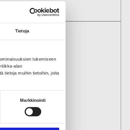
Tietoja
ENYRITYKSIIN
 ominaisuuksien tukemiseen
tiikka-alan
ietoja muihin tietoihin, joita
) Oy
Markkinointi
 Oyj