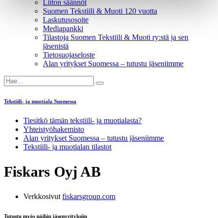
Liiton säännöt
Suomen Tekstiili & Muoti 120 vuotta
Laskutusosoite
Mediapankki
Tilastoja Suomen Tekstiili & Muoti ry:stä ja sen
jäsenistä
Tietosuojaseloste
Alan yritykset Suomessa – tutustu jäseniimme
Tekstiili- ja muotiala Suomessa
Tiesitkö tämän tekstiili- ja muotialasta?
Yhteistyö­hakemisto
Alan yritykset Suomessa – tutustu jäseniimme
Tekstiili- ja muotialan tilastot
Fiskars Oyj AB
Verkkosivut
fiskarsgroup.com
Tutustu myös näihin jäsenyrityksiin