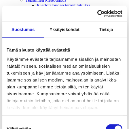
Tekstiilien kiertotalous
Kiertotalouden termit tutuiksi
Mihin kierrättää vanhat vaatteet ja kodintekstiilit?
Hiilineutraali tekstiiliala 2035 -sitoumus
Mukana sitoumuksessa
Mikä sitoumus?
Suostumus
Yksityiskohdat
Tietoja
Liity mukaan
TKI-toiminta
Julkaisut, selvitykset ja raportit
Hankkeet
Tämä sivusto käyttää evästeitä
Vaikuttaminen
Mahdollisuuksien ala – lue vaikuttamis­viestimme
Käytämme evästeitä tarjoamamme sisällön ja mainosten
EU-vaalit 2024: Reilut pelisäännöt turvaavat
räätälöimiseen, sosiaalisen median ominaisuuksien
elinvoimaisen tekstiili- ja muotialan Suomessa ja
Euroopassa
tukemiseen ja kävijämäärämme analysoimiseen. Lisäksi
Tekstiili- ja muotialasta viennin uusi kärki
jaamme sosiaalisen median, mainosalan ja analytiikka-
Suomesta tekstiilialan kiertotalouden &
alan kumppaneillemme tietoja siitä, miten käytät
vastuullisuuden suunnannäyttäjä
Tekstiili- ja muotiala tarvitsee monipuolista
sivustoamme. Kumppanimme voivat yhdistää näitä
osaamista
tietoja muihin tietoihin, joita olet antanut heille tai joita on
Tekstiiliala on tärkeä osa Suomen
kerätty, kun olet käyttänyt heidän palvelujaan.
huoltovarmuutta
Luodaan kannusteet kuluttajan vihreään
siirtymään
Suostumuksen
EU-vaikuttaminen
Välttämätön