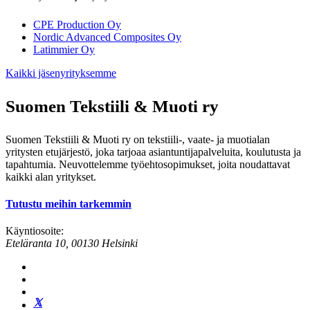
CPE Production Oy
Nordic Advanced Composites Oy
Latimmier Oy
Kaikki jäsenyrityksemme
Suomen Tekstiili & Muoti ry
Suomen Tekstiili & Muoti ry on tekstiili-, vaate- ja muotialan
yritysten etujärjestö, joka tarjoaa asiantuntijapalveluita, koulutusta ja
tapahtumia. Neuvottelemme työehtosopimukset, joita noudattavat
kaikki alan yritykset.
Tutustu meihin tarkemmin
Käyntiosoite:
Eteläranta 10, 00130 Helsinki