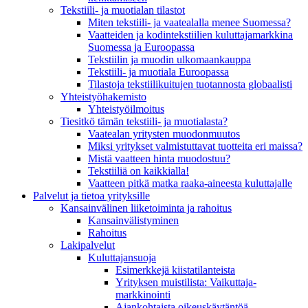
Tekstiili- ja muotialan tilastot
Miten tekstiili- ja vaatealalla menee Suomessa?
Vaatteiden ja kodintekstiilien kuluttajamarkkina
Suomessa ja Euroopassa
Tekstiilin ja muodin ulkomaankauppa
Tekstiili- ja muotiala Euroopassa
Tilastoja tekstiilikuitujen tuotannosta globaalisti
Yhteistyö­hakemisto
Yhteistyöilmoitus
Tiesitkö tämän tekstiili- ja muotialasta?
Vaatealan yritysten muodonmuutos
Miksi yritykset valmistuttavat tuotteita eri maissa?
Mistä vaatteen hinta muodostuu?
Tekstiiliä on kaikkialla!
Vaatteen pitkä matka raaka-aineesta kuluttajalle
Palvelut ja tietoa yrityksille
Kansainvälinen liiketoiminta ja rahoitus
Kansain­välistyminen
Rahoitus
Lakipalvelut
Kuluttajansuoja
Esimerkkejä kiistatilanteista
Yrityksen muistilista: Vaikuttaja­
markkinointi
Ajankohtaista oikeuskäytäntöä