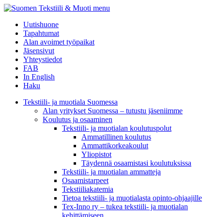
menu
Uutishuone
Tapahtumat
Alan avoimet työpaikat
Jäsensivut
Yhteystiedot
FAB
In English
Haku
Tekstiili- ja muotiala Suomessa
Alan yritykset Suomessa – tutustu jäseniimme
Koulutus ja osaaminen
Tekstiili- ja muotialan koulutuspolut
Ammatillinen koulutus
Ammattikorkeakoulut
Yliopistot
Täydennä osaamistasi koulutuksissa
Tekstiili- ja muotialan ammatteja
Osaamistarpeet
Tekstiiliakatemia
Tietoa tekstiili- ja muotialasta opinto-ohjaajille
Tex-Inno ry – tukea tekstiili- ja muotialan
kehittämiseen