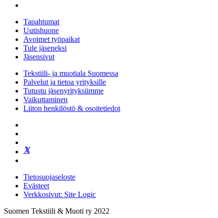
Tapahtumat
Uutishuone
Avoimet työpaikat
Tule jäseneksi
Jäsensivut
Tekstiili- ja muotiala Suomessa
Palvelut ja tietoa yrityksille
Tutustu jäsenyrityksiimme
Vaikuttaminen
Liiton henkilöstö & osoitetiedot
Tietosuojaseloste
Evästeet
Verkkosivut: Site Logic
Suomen Tekstiili & Muoti ry 2022