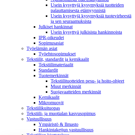
Usein kysyttyjä kysymyksiä tuotteiden
palauttamisesta etämyynnistä
Usein kysyttyjä kysymyksiä tuotevirheestä
ja sen seuraamuksista
Julkiset hankinnat
Usein kysyttyä julkisista hankinnoista
IPR-oikeudet
Sopimusasiat
Työelämän asiat
Työehto­sopimukset
Tekstiilit, standardit ja kemikaalit
Tekstiilimateriaalit
Standardit
Tuotemerkinnät
Tekstiilituotteiden pesu- ja hoito-ohjeet
Muut merkinnät
Suojavaatteiden merkinnät
Kemikaalit
Mikromuovit
Tekstiilikuitu­opas
Tekstiili- ja muotialan kasvusopimus
Vastuullisuus
Ympäristö & Ilmasto
Hankintaketjun vastuullisuus