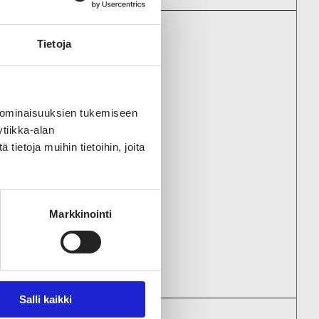
Tietoja
ENYRITYKSIIN
Oy
 ominaisuuksien tukemiseen
tiikka-alan
ietoja muihin tietoihin, joita
Oy
lisuus Oy
Markkinointi
Salli kaikki