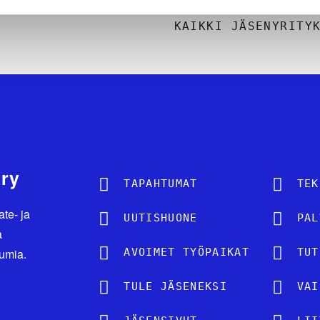
KAIKKI JÄSENYRITY
 ry
TAPAHTUMAT
TEK
ate- ja
UUTISHUONE
PAL
a
tumia.
AVOIMET TYÖPAIKAT
TUT
TULE JÄSENEKSI
VAI