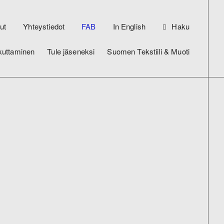
ut
Yhteystiedot
FAB
In English
Haku
kuttaminen
Tule jäseneksi
Suomen Tekstiili & Muoti