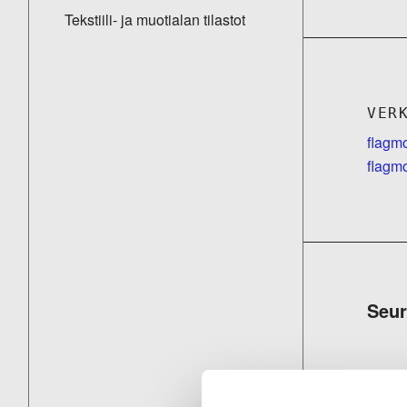
Tekstiili- ja muotialan tilastot
VER
flagmo
flagm
Seur