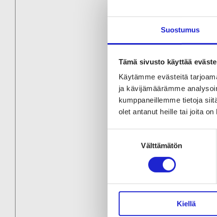
Suostumus
Tämä sivusto käyttää eväste
Käytämme evästeitä tarjoama
ja kävijämäärämme analysoim
kumppaneillemme tietoja siitä
olet antanut heille tai joita o
Suostumuksen
Välttämätön
valinta
Kiellä