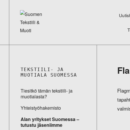
Uutis
T
Fl
TEKSTIILI- JA
MUOTIALA SUOMESSA
Flagm
Tiesitkö tämän tekstiili- ja
muotialasta?
tapaht
Yhteistyö­hakemisto
valmi
Alan yritykset Suomessa –
tutustu jäseniimme