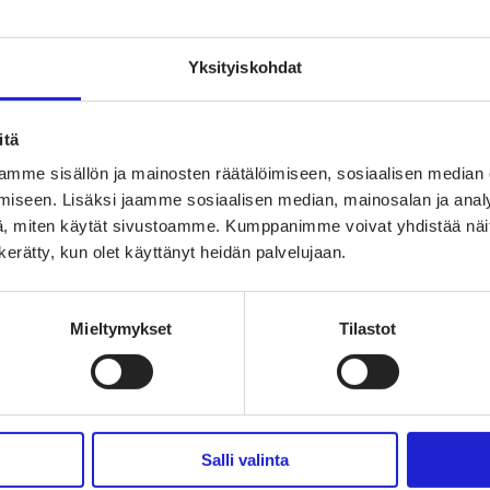
Yksityiskohdat
TUTUSTU MYÖS NÄIHIN JÄS
itä
Kassimatti 
mme sisällön ja mainosten räätälöimiseen, sosiaalisen median
iseen. Lisäksi jaamme sosiaalisen median, mainosalan ja analy
, miten käytät sivustoamme. Kumppanimme voivat yhdistää näitä t
VA-Varuste 
n kerätty, kun olet käyttänyt heidän palvelujaan.
Tammerkosken Teol
Mieltymykset
Tilastot
Salli valinta