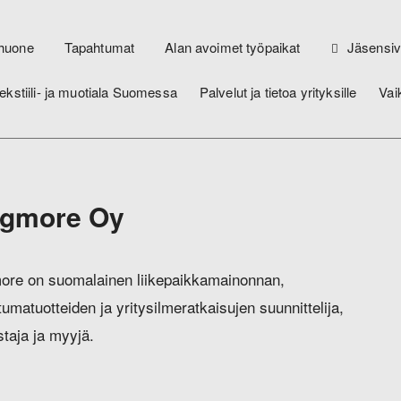
huone
Tapahtumat
Alan avoimet työpaikat
Jäsensiv
ekstiili- ja muotiala Suomessa
Palvelut ja tietoa yrityksille
Vai
agmore Oy
ore on suomalainen liikepaikkamainonnan,
umatuotteiden ja yritysilmeratkaisujen suunnittelija,
staja ja myyjä.