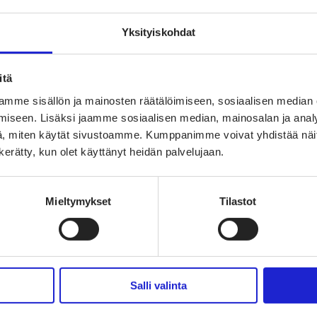
TUTUSTU MYÖS NÄIHIN JÄS
Yksityiskohdat
Origopro O
itä
mme sisällön ja mainosten räätälöimiseen, sosiaalisen median
Added Value Des
iseen. Lisäksi jaamme sosiaalisen median, mainosalan ja analy
, miten käytät sivustoamme. Kumppanimme voivat yhdistää näitä t
n kerätty, kun olet käyttänyt heidän palvelujaan.
Touchpoint 
Mieltymykset
Tilastot
Salli valinta
KAIKKI JÄSENYRITY