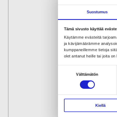
Suostumus
Tämä sivusto käyttää eväste
Käytämme evästeitä tarjoama
ja kävijämäärämme analysoim
kumppaneillemme tietoja siitä
olet antanut heille tai joita o
Suostumuksen
Välttämätön
valinta
Kiellä