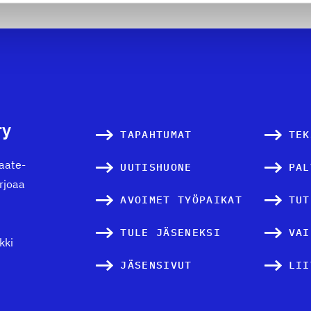
ry
TAPAHTUMAT
TEK
vaate-
UUTISHUONE
PAL
arjoaa
AVOIMET TYÖPAIKAT
TUT
TULE JÄSENEKSI
VAI
kki
JÄSENSIVUT
LII