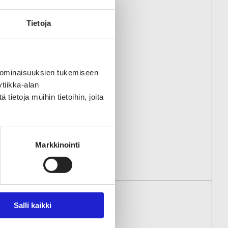
ENYRITYKSIIN
Tietoja
y
 ominaisuuksien tukemiseen
ign Oy
tiikka-alan
ietoja muihin tietoihin, joita
Oy
Markkinointi
Salli kaikki
KSEMME