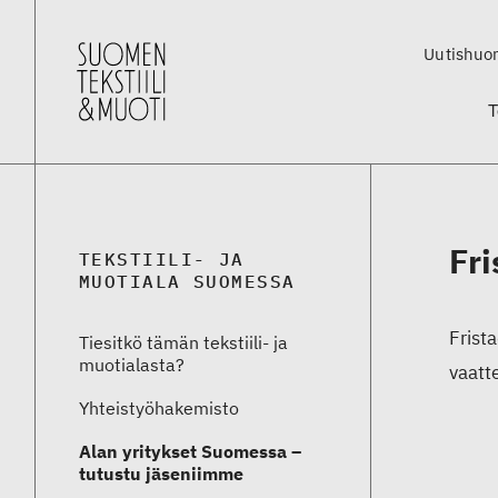
Uutishuo
T
Fri
TEKSTIILI- JA
MUOTIALA SUOMESSA
Frist
Tiesitkö tämän tekstiili- ja
muotialasta?
vaatte
Yhteistyö­hakemisto
Alan yritykset Suomessa –
tutustu jäseniimme