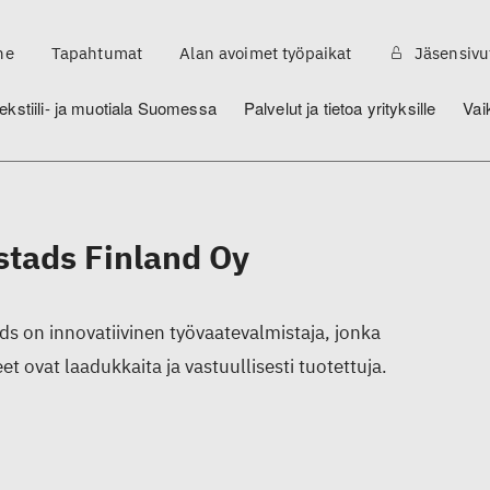
ne
Tapahtumat
Alan avoimet työpaikat
Jäsensivu
ekstiili- ja muotiala Suomessa
Palvelut ja tietoa yrityksille
Vai
stads Finland Oy
ads on innovatiivinen työvaatevalmistaja, jonka
et ovat laadukkaita ja vastuullisesti tuotettuja.