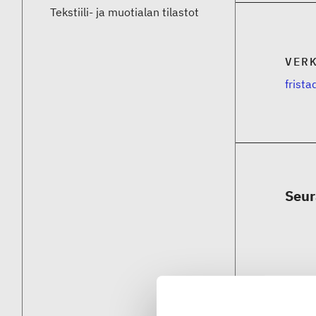
Tekstiili- ja muotialan tilastot
VER
frist
Seur