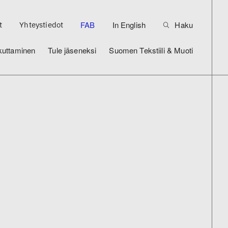
FAB
In English
Haku
t
Yhteystiedot
kuttaminen
Tule jäseneksi
Suomen Tekstiili & Muoti