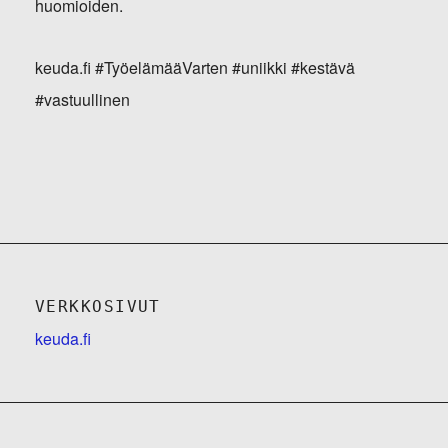
huomioiden.
keuda.fi #TyöelämääVarten #uniikki #kestävä
#vastuullinen
VERKKOSIVUT
keuda.fi