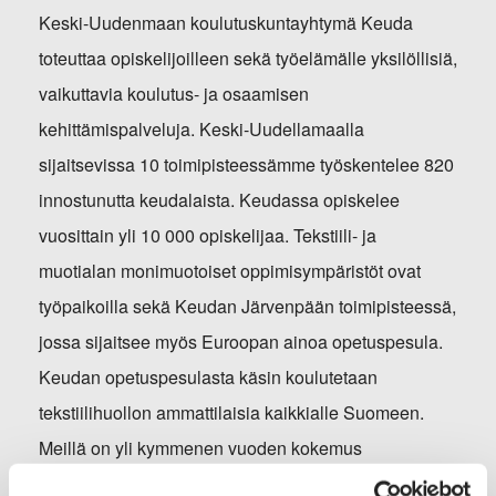
Keski-Uudenmaan koulutuskuntayhtymä Keuda
toteuttaa opiskelijoilleen sekä työelämälle yksilöllisiä,
vaikuttavia koulutus- ja osaamisen
kehittämispalveluja. Keski-Uudellamaalla
sijaitsevissa 10 toimipisteessämme työskentelee 820
innostunutta keudalaista. Keudassa opiskelee
vuosittain yli 10 000 opiskelijaa. Tekstiili- ja
muotialan monimuotoiset oppimisympäristöt ovat
työpaikoilla sekä Keudan Järvenpään toimipisteessä,
jossa sijaitsee myös Euroopan ainoa opetuspesula.
Keudan opetuspesulasta käsin koulutetaan
tekstiilihuollon ammattilaisia kaikkialle Suomeen.
Meillä on yli kymmenen vuoden kokemus
työyhteisöjen etäkouluttamisesta. Opetuskielenä on