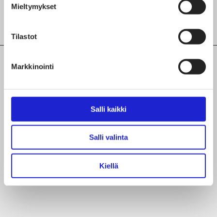
Mieltymykset
Tilastot
Markkinointi
TUTUSTU MYÖS NÄIHIN
JÄSENYRITYKSIIN
Salli kaikki
Ammattiopisto Tavastia
Salli valinta
K&H Annala Oy
Kiellä
Untuvia Oy