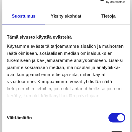
ollut suomen lisäksi myös englanti, sillä osallistujia
Tekstiilihuollon hygieniavastaavan koulutukseen on
Suostumus
Yksityiskohdat
Tietoja
ollut Euroopan lisäksi aina Aasiasta asti. Opetus- ja
kulttuuriministeriö laatupalkitsi Keudan vuonna 2020
Tämä sivusto käyttää evästeitä
ammatillisen koulutuksen koulutuksen järjestäjänä.
Käytämme evästeitä tarjoamamme sisällön ja mainosten
Vuosi 2022 on juhlavuosi, kun Keuda täyttää 60
räätälöimiseen, sosiaalisen median ominaisuuksien
tukemiseen ja kävijämäärämme analysoimiseen. Lisäksi
vuotta.
jaamme sosiaalisen median, mainosalan ja analytiikka-
alan kumppaneillemme tietoja siitä, miten käytät
sivustoamme. Kumppanimme voivat yhdistää näitä
tietoja muihin tietoihin, joita olet antanut heille tai joita on
kerätty, kun olet käyttänyt heidän palvelujaan.
Seuraa yritystä somessa
Suostumuksen
Välttämätön
valinta