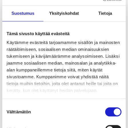
Tekstiili- ja muotialan tilastot
Suostumus
Yksityiskohdat
Tietoja
Kude Design Oy
Kude Design keskittyy naistenvaatteisiin. Tuotteet valmistetaan
Tämä sivusto käyttää evästeitä
eettisesti Suomessa, Virossa ja Portugalissa laadukkaista
materiaaleista.
Käytämme evästeitä tarjoamamme sisällön ja mainosten
räätälöimiseen, sosiaalisen median ominaisuuksien
tukemiseen ja kävijämäärämme analysoimiseen. Lisäksi
Verkkosivut
kude.fi
jaamme sosiaalisen median, mainosalan ja analytiikka-
alan kumppaneillemme tietoja siitä, miten käytät
Seuraa yritystä somessa
sivustoamme. Kumppanimme voivat yhdistää näitä
tietoja muihin tietoihin, joita olet antanut heille tai joita on
kerätty, kun olet käyttänyt heidän palvelujaan.
Tutustu myös näihin jäsenyrityksiin
Nosh Company Oy
Suostumuksen
FAIRFI Oy
Välttämätön
valinta
Nakoa Oy
Kaikki jäsenyrityksemme