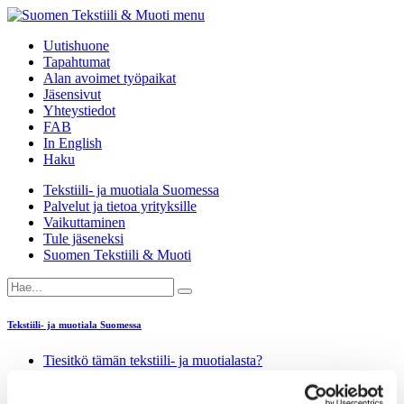
menu
Uutishuone
Tapahtumat
Alan avoimet työpaikat
Jäsensivut
Yhteystiedot
FAB
In English
Haku
Tekstiili- ja muotiala Suomessa
Palvelut ja tietoa yrityksille
Vaikuttaminen
Tule jäseneksi
Suomen Tekstiili & Muoti
Tekstiili- ja muotiala Suomessa
Tiesitkö tämän tekstiili- ja muotialasta?
Yhteistyö­hakemisto
Alan yritykset Suomessa – tutustu jäseniimme