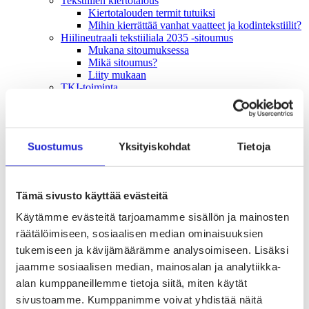
Tekstiilien kiertotalous
Kiertotalouden termit tutuiksi
Mihin kierrättää vanhat vaatteet ja kodintekstiilit?
Hiilineutraali tekstiiliala 2035 -sitoumus
Mukana sitoumuksessa
Mikä sitoumus?
Liity mukaan
TKI-toiminta
Julkaisut, selvitykset ja raportit
Hankkeet
Vaikuttaminen
Mahdollisuuksien ala – lue vaikuttamis­viestimme
Suostumus
Yksityiskohdat
Tietoja
EU-vaalit 2024: Reilut pelisäännöt turvaavat
elinvoimaisen tekstiili- ja muotialan Suomessa ja
Euroopassa
Tekstiili- ja muotialasta viennin uusi kärki
Tämä sivusto käyttää evästeitä
Suomesta tekstiilialan kiertotalouden &
vastuullisuuden suunnannäyttäjä
Käytämme evästeitä tarjoamamme sisällön ja mainosten
Tekstiili- ja muotiala tarvitsee monipuolista
räätälöimiseen, sosiaalisen median ominaisuuksien
osaamista
Tekstiiliala on tärkeä osa Suomen
tukemiseen ja kävijämäärämme analysoimiseen. Lisäksi
huoltovarmuutta
jaamme sosiaalisen median, mainosalan ja analytiikka-
Luodaan kannusteet kuluttajan vihreään
alan kumppaneillemme tietoja siitä, miten käytät
siirtymään
EU-vaikuttaminen
sivustoamme. Kumppanimme voivat yhdistää näitä