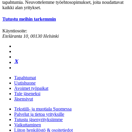
tapahtumia. Neuvottelemme työehtosopimukset, joita noudattavat
kaikki alan yritykset.
Tutustu meihin tarkemmin
Käyntiosoite:
Eteläranta 10, 00130 Helsinki
Tapahtumat
Uutishuone
Avoimet työpaikat
Tule jäseneksi
Jäsensivut
Tekstiili- ja muotiala Suomessa
Palvelut ja tietoa yrityksille
Tutustu jäsenyrityksiimme
Vaikuttaminen
Liiton henkilöstö & osoitetiedot