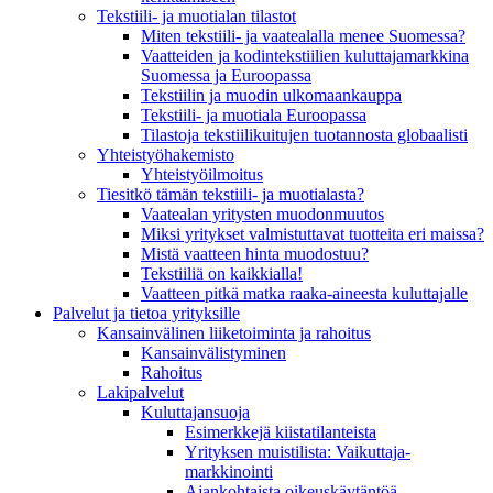
Tekstiili- ja muotialan tilastot
Miten tekstiili- ja vaatealalla menee Suomessa?
Vaatteiden ja kodintekstiilien kuluttajamarkkina
Suomessa ja Euroopassa
Tekstiilin ja muodin ulkomaankauppa
Tekstiili- ja muotiala Euroopassa
Tilastoja tekstiilikuitujen tuotannosta globaalisti
Yhteistyö­hakemisto
Yhteistyöilmoitus
Tiesitkö tämän tekstiili- ja muotialasta?
Vaatealan yritysten muodonmuutos
Miksi yritykset valmistuttavat tuotteita eri maissa?
Mistä vaatteen hinta muodostuu?
Tekstiiliä on kaikkialla!
Vaatteen pitkä matka raaka-aineesta kuluttajalle
Palvelut ja tietoa yrityksille
Kansainvälinen liiketoiminta ja rahoitus
Kansain­välistyminen
Rahoitus
Lakipalvelut
Kuluttajansuoja
Esimerkkejä kiistatilanteista
Yrityksen muistilista: Vaikuttaja­
markkinointi
Ajankohtaista oikeuskäytäntöä