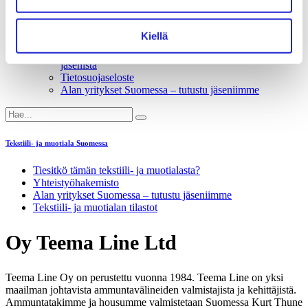
Liiton säännöt
Suomen Tekstiili & Muoti 120 vuotta
Laskutusosoite
Kiellä
Mediapankki
Tilastoja Suomen Tekstiili & Muoti ry:stä ja sen
jäsenistä
Tietosuojaseloste
Alan yritykset Suomessa – tutustu jäseniimme
Tekstiili- ja muotiala Suomessa
Tiesitkö tämän tekstiili- ja muotialasta?
Yhteistyö­hakemisto
Alan yritykset Suomessa – tutustu jäseniimme
Tekstiili- ja muotialan tilastot
Oy Teema Line Ltd
Teema Line Oy on perustettu vuonna 1984. Teema Line
on yksi
maailman johtavista ammuntavälineiden valmistajista ja kehittäjistä.
Ammuntatakimme ja housumme valmistetaan Suomessa Kurt Thune