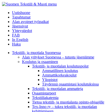
menu
Uutishuone
Tapahtumat
Alan avoimet työpaikat
Jäsensivut
Yhteystiedot
FAB
In English
Haku
Tekstiili- ja muotiala Suomessa
Alan yritykset Suomessa – tutustu jäseniimme
Koulutus ja osaaminen
Tekstiili- ja muotialan koulutuspolut
Ammatillinen koulutus
Ammattikorkeakoulut
Yliopistot
Täydennä osaamistasi koulutuksissa
Tekstiili- ja muotialan ammatteja
Osaamistarpeet
Tekstiiliakatemia
Tietoa tekstiili- ja muotialasta opinto-ohjaajille
Tex-Inno ry – tukea tekstiili- ja muotialan
kehittämiseen