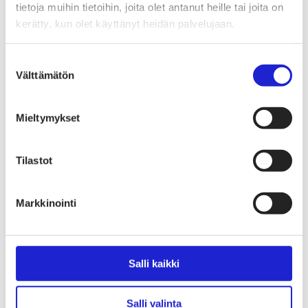
Tekstiilimerkintäuudistus (TLR)
tietoja muihin tietoihin, joita olet antanut heille tai joita on
Digitaalinen tuotepassi
kerätty, kun olet käyttänyt heidän palvelujaan.
Tekstiilien tuottajavastuu (EPR)
Kannanotot ja lausunnot
Lausunnot ja kantapaperit
Suostumuksen
Pikamuodin rajoittaminen
Välttämätön
Vaikuttajaryhmät jäsenyrityksille
valinta
Työelämä-vaikuttajaryhmä
Yritysvastuu, kiertotalous ja toimivat markkinat -
vaikuttajaryhmä
Mieltymykset
Kansainvälinen liiketoiminta ja rahoitus -
vaikuttajaryhmä
Julkiset hankinnat ja huoltovarmuus -
Tilastot
vaikuttajaryhmä
Kestävä tuotepolitiikka​ -vaikuttajaryhmä
Osaaminen ja vetovoima -vaikuttajaryhmä
Tule jäseneksi
Markkinointi
Suomen Tekstiili & Muodin jäsenyysmuodot
Liity varsinaiseksi jäseneksi
Liity startup-jäseneksi
Liity kumppani­jäseneksi
Suomen Tekstiili & Muoti
Salli kaikki
Liiton hallitus
Liiton henkilöstö & yhteystiedot
Liiton strategia
Salli valinta