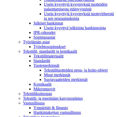
Usein kysyttyjä kysymyksiä tuotteiden
palauttamisesta etämyynnistä
Usein kysyttyjä kysymyksiä tuotevirheestä
ja sen seuraamuksista
Julkiset hankinnat
Usein kysyttyä julkisista hankinnoista
IPR-oikeudet
Sopimusasiat
Työelämän asiat
Työehto­sopimukset
Tekstiilit, standardit ja kemikaalit
Tekstiilimateriaalit
Standardit
Tuotemerkinnät
Tekstiilituotteiden pesu- ja hoito-ohjeet
Muut merkinnät
Suojavaatteiden merkinnät
Kemikaalit
Mikromuovit
Tekstiilikuitu­opas
Tekstiili- ja muotialan kasvusopimus
Vastuullisuus
Ympäristö & Ilmasto
Hankintaketjun vastuullisuus