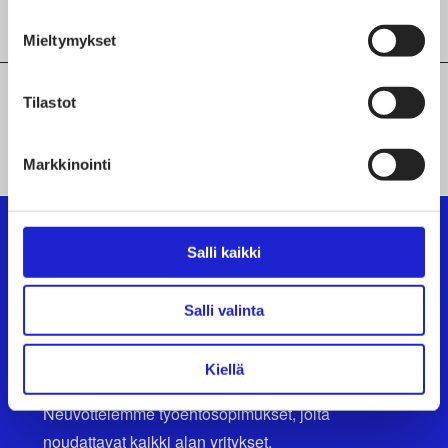
Mieltymykset
Tilastot
KAIKKI JÄSENYRITYKSEMME
Markkinointi
Salli kaikki
Suomen Tekstiili & Muoti ry
Salli valinta
Suomen Tekstiili & Muoti ry on tekstiili-, vaate- ja
muotialan yritysten etujärjestö, joka tarjoaa
Kiellä
asiantuntijapalveluita, koulutusta ja tapahtumia.
Neuvottelemme työehtosopimukset, joita
noudattavat kaikki alan yritykset.