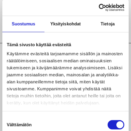
Suostumus
Yksityiskohdat
Tietoja
Tämä sivusto käyttää evästeitä
Käytämme evästeitä tarjoamamme sisällön ja mainosten
räätälöimiseen, sosiaalisen median ominaisuuksien
tukemiseen ja kävijämäärämme analysoimiseen. Lisäksi
TUTUSTU MYÖS NÄIHIN
jaamme sosiaalisen median, mainosalan ja analytiikka-
JÄSENYRITYKSIIN
alan kumppaneillemme tietoja siitä, miten käytät
Luin Living
sivustoamme. Kumppanimme voivat yhdistää näitä
tietoja muihin tietoihin, joita olet antanut heille tai joita on
kerätty, kun olet käyttänyt heidän palvelujaan.
Decco Interiors Oy
Black Moda Oy
Suostumuksen
Välttämätön
valinta