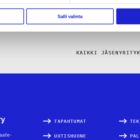
Salli valinta
KAIKKI JÄSENYRITY
ry
TAPAHTUMAT
TEK
vaate-
UUTISHUONE
PAL