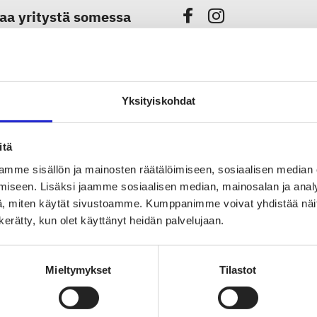
aa yritystä somessa
Yksityiskohdat
itä
TUTUSTU MYÖS NÄIHIN JÄS
mme sisällön ja mainosten räätälöimiseen, sosiaalisen median
iseen. Lisäksi jaamme sosiaalisen median, mainosalan ja analy
Sisustusliike My Cou
, miten käytät sivustoamme. Kumppanimme voivat yhdistää näitä t
n kerätty, kun olet käyttänyt heidän palvelujaan.
VIBAe Oy
Mieltymykset
Tilastot
R.K. Salon Lakkit