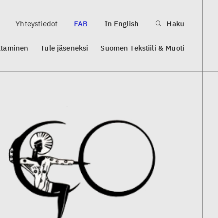
Yhteystiedot
FAB
In English
Haku
ttaminen
Tule jäseneksi
Suomen Tekstiili & Muoti