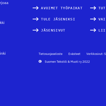
arjoaa
AVOIMET TYÖPAIKAT
TUT
TULE JÄSENEKSI
VAI
kki
JÄSENSIVUT
LII
inki
Tietosuojaseloste
Evästeet
Verkkosivut: S
Suomen Tekstiili & Muoti ry 2022