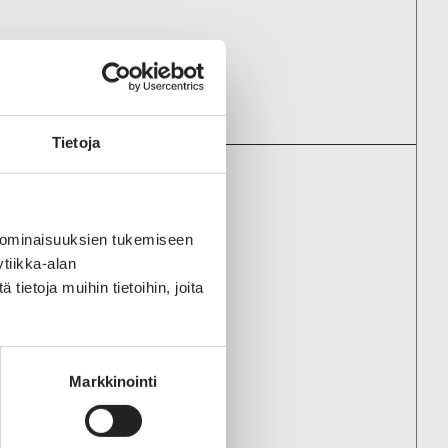
Tietoja
ENYRITYKSIIN
 ominaisuuksien tukemiseen
tiikka-alan
ntry Home Ky
ietoja muihin tietoihin, joita
Markkinointi
ehdas Oy