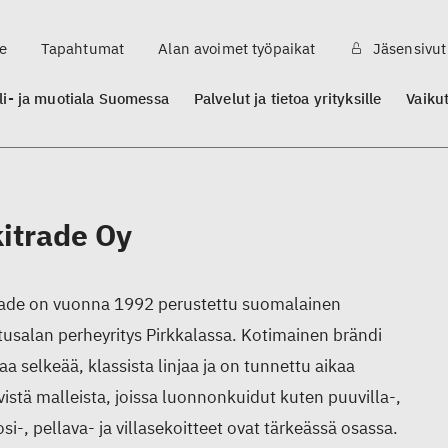
e
Tapahtumat
Alan avoimet työpaikat
Jäsensivut
ili- ja muotiala Suomessa
Palvelut ja tietoa yrityksille
Vaiku
kitrade Oy
rade on vuonna 1992 perustettu suomalainen
tusalan perheyritys Pirkkalassa. Kotimainen brändi
aa selkeää, klassista linjaa ja on tunnettu aikaa
vistä malleista, joissa luonnonkuidut kuten puuvilla-,
si-, pellava- ja villasekoitteet ovat tärkeässä osassa.