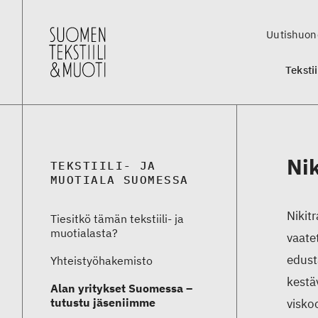
Uutishuon
Teksti
Ni
TEKSTIILI- JA
MUOTIALA SUOMESSA
Nikit
Tiesitkö tämän tekstiili- ja
muotialasta?
vaate
edust
Yhteistyö­hakemisto
kestä
Alan yritykset Suomessa –
tutustu jäseniimme
viskoo