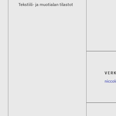
Tekstiili- ja muotialan tilastot
VER
niccole