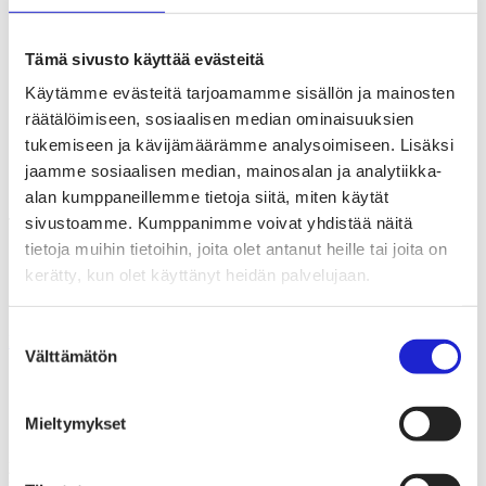
Tiesitkö tämän tekstiili- ja muotialasta?
Yhteistyö­hakemisto
Alan yritykset Suomessa – tutustu jäseniimme
Tämä sivusto käyttää evästeitä
Tekstiili- ja muotialan tilastot
Käytämme evästeitä tarjoamamme sisällön ja mainosten
Oprikka
räätälöimiseen, sosiaalisen median ominaisuuksien
tukemiseen ja kävijämäärämme analysoimiseen. Lisäksi
jaamme sosiaalisen median, mainosalan ja analytiikka-
Verkkosivut
oprikka.com
alan kumppaneillemme tietoja siitä, miten käytät
sivustoamme. Kumppanimme voivat yhdistää näitä
Tutustu myös näihin jäsenyrityksiin
tietoja muihin tietoihin, joita olet antanut heille tai joita on
Andiata Oy
kerätty, kun olet käyttänyt heidän palvelujaan.
Alldag
R.K. Salon Lakkitehdas Oy
Suostumuksen
Kaikki jäsenyrityksemme
Välttämätön
valinta
Suomen Tekstiili & Muoti ry
Mieltymykset
Suomen Tekstiili & Muoti ry on tekstiili-, vaate- ja muotialan
yritysten etujärjestö, joka tarjoaa asiantuntijapalveluita, koulutusta ja
tapahtumia. Neuvottelemme työehtosopimukset, joita noudattavat