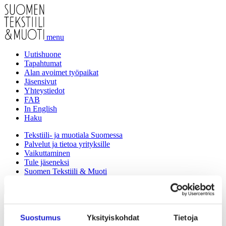
menu
Uutishuone
Tapahtumat
Alan avoimet työpaikat
Jäsensivut
Yhteystiedot
FAB
In English
Haku
Tekstiili- ja muotiala Suomessa
Palvelut ja tietoa yrityksille
Vaikuttaminen
Tule jäseneksi
Suomen Tekstiili & Muoti
Tekstiili- ja muotiala Suomessa
Suostumus
Yksityiskohdat
Tietoja