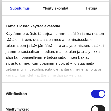
Suostumus
Yksityiskohdat
Tietoja
Tämä sivusto käyttää evästeitä
Käytämme evästeitä tarjoamamme sisällön ja mainosten
TUTUSTU MYÖS NÄIHIN
räätälöimiseen, sosiaalisen median ominaisuuksien
JÄSENYRITYKSIIN
tukemiseen ja kävijämäärämme analysoimiseen. Lisäksi
TuuSan Oy
jaamme sosiaalisen median, mainosalan ja analytiikka-
alan kumppaneillemme tietoja siitä, miten käytät
sivustoamme. Kumppanimme voivat yhdistää näitä
Kultavilla Oy
tietoja muihin tietoihin, joita olet antanut heille tai joita on
kerätty, kun olet käyttänyt heidän palvelujaan.
Teva-Team Oy
Suostumuksen
Välttämätön
valinta
Mieltymykset