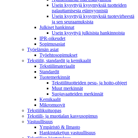
Usein kysyttyjä kysymyksiä tuotteiden
palauttamisesta etämyynnistä
Usein kysyttyjä kysymyksiä tuotevirheestä
ja sen seuraamuksista
Julkiset hankinnat
Usein kysyttyä julkisista hankinnoista
IPR-oikeudet
Sopimusasiat
Työelämän asiat
Työehto­sopimukset
Tekstiilit, standardit ja kemikaalit
Tekstiilimateriaalit
Standardit
Tuotemerkinnät
Tekstiilituotteiden pesu- ja hoito-ohjeet
Muut merkinnät
Suojavaatteiden merkinnät
Kemikaalit
Mikromuovit
Tekstiilikuitu­opas
Tekstiili- ja muotialan kasvusopimus
Vastuullisuus
Ympäristö & Ilmasto
Hankintaketjun vastuullisuus