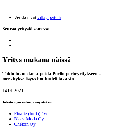
Verkkosivut
villajapeite.fi
Seuraa yritystä somessa
Yritys mukana näissä
Tukholman start-upeista Poriin perheyritykseen –
merkityksellisyys houkutteli takaisin
14.01.2021
Tutustu myös näihin jäsenyrityksiin
Finarte (India) Oy
Black Moda Oy
Chéloin Oy