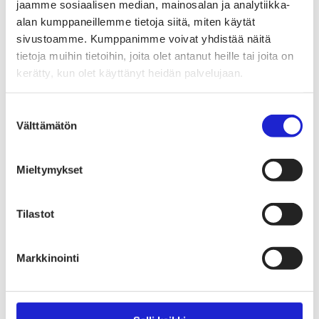
Tekstiilimerkintäuudistus (TLR)
jaamme sosiaalisen median, mainosalan ja analytiikka-
Digitaalinen tuotepassi
alan kumppaneillemme tietoja siitä, miten käytät
Tekstiilien tuottajavastuu (EPR)
sivustoamme. Kumppanimme voivat yhdistää näitä
Kannanotot ja lausunnot
Lausunnot ja kantapaperit
tietoja muihin tietoihin, joita olet antanut heille tai joita on
Pikamuodin rajoittaminen
kerätty, kun olet käyttänyt heidän palvelujaan.
Vaikuttajaryhmät jäsenyrityksille
Työelämä-vaikuttajaryhmä
Yritysvastuu, kiertotalous ja toimivat markkinat -
Suostumuksen
vaikuttajaryhmä
Välttämätön
valinta
Kansainvälinen liiketoiminta ja rahoitus -
vaikuttajaryhmä
Julkiset hankinnat ja huoltovarmuus -
vaikuttajaryhmä
Mieltymykset
Kestävä tuotepolitiikka​ -vaikuttajaryhmä
Osaaminen ja vetovoima -vaikuttajaryhmä
Tule jäseneksi
Tilastot
Suomen Tekstiili & Muodin jäsenyysmuodot
Liity varsinaiseksi jäseneksi
Liity startup-jäseneksi
Markkinointi
Liity kumppani­jäseneksi
Suomen Tekstiili & Muoti
Liiton hallitus
Liiton henkilöstö & yhteystiedot
Liiton strategia