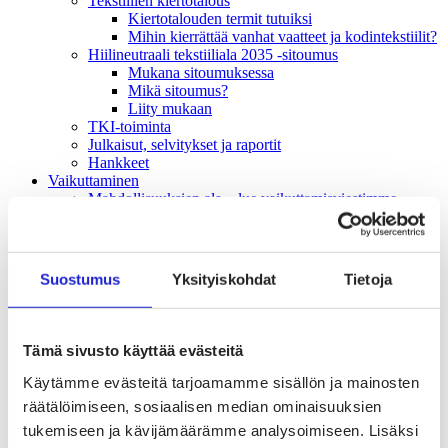
Tekstiilien kiertotalous
Kiertotalouden termit tutuiksi
Mihin kierrättää vanhat vaatteet ja kodintekstiilit?
Hiilineutraali tekstiiliala 2035 -sitoumus
Mukana sitoumuksessa
Mikä sitoumus?
Liity mukaan
TKI-toiminta
Julkaisut, selvitykset ja raportit
Hankkeet
Vaikuttaminen
Mahdollisuuksien ala – lue vaikuttamis­viestimme
EU-vaalit 2024: Reilut pelisäännöt turvaavat
elinvoimaisen tekstiili- ja muotialan Suomessa ja
Euroopassa
Tekstiili- ja muotialasta viennin uusi kärki
Suostumus
Yksityiskohdat
Tietoja
Suomesta tekstiilialan kiertotalouden &
vastuullisuuden suunnannäyttäjä
Tekstiili- ja muotiala tarvitsee monipuolista
osaamista
Tämä sivusto käyttää evästeitä
Tekstiiliala on tärkeä osa Suomen
huoltovarmuutta
Käytämme evästeitä tarjoamamme sisällön ja mainosten
Luodaan kannusteet kuluttajan vihreään
räätälöimiseen, sosiaalisen median ominaisuuksien
siirtymään
tukemiseen ja kävijämäärämme analysoimiseen. Lisäksi
EU-vaikuttaminen