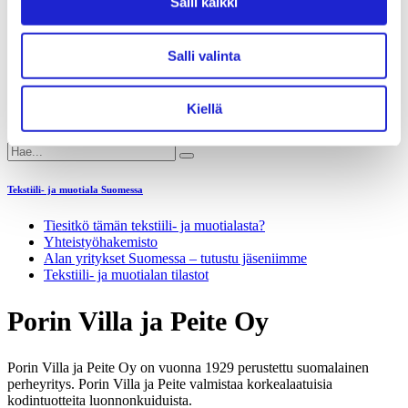
Salli kaikki
Liiton säännöt
Suomen Tekstiili & Muoti 120 vuotta
Laskutusosoite
Mediapankki
Salli valinta
Tilastoja Suomen Tekstiili & Muoti ry:stä ja sen
jäsenistä
Tietosuojaseloste
Kiellä
Alan yritykset Suomessa – tutustu jäseniimme
Tekstiili- ja muotiala Suomessa
Tiesitkö tämän tekstiili- ja muotialasta?
Yhteistyö­hakemisto
Alan yritykset Suomessa – tutustu jäseniimme
Tekstiili- ja muotialan tilastot
Porin Villa ja Peite Oy
Porin Villa ja Peite Oy on vuonna 1929 perustettu suomalainen
perheyritys. Porin Villa ja Peite valmistaa korkealaatuisia
kodintuotteita luonnonkuiduista.