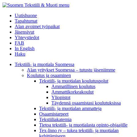
menu
Uutishuone
Tapahtumat
Alan avoimet työpaikat
Jäsensivut
Yhteystiedot
FAB
In English
Haku
Tekstiili- ja muotiala Suomessa
Alan yritykset Suomessa – tutustu jäseniimme
Koulutus ja osaaminen
Tekstiili- ja muotialan koulutuspolut
Ammatillinen koulutus
Ammattikorkeakoulut
Yliopistot
Täydennä osaamistasi koulutuksissa
Tekstiili- ja muotialan ammatteja
Osaamistarpeet
Tekstiiliakatemia
Tietoa tekstiili- ja muotialasta opinto-ohjaajille
Tex-Inno ry – tukea tekstiili- ja muotialan
kehittämiseen