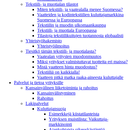
Tekstiili- ja muotialan tilastot
Miten tekstiili- ja vaatealalla menee Suomessa?
Vaatteiden ja kodintekstiilien kuluttajamarkkina
Suomessa ja Euroopassa
Tekstiilin ja muodin ulkomaankauppa
Tekstiili- ja muotiala Euroopassa
Tilastoja tekstiilikuitujen tuotannosta globaalisti
Yhteistyö­hakemisto
Yhteistyöilmoitus
Tiesitkö tämän tekstiili- ja muotialasta?
Vaatealan yritysten muodonmuutos
Miksi yritykset valmistuttavat tuotteita eri maissa?
Mistä vaatteen hinta muodostuu?
Tekstiiliä on kaikkialla!
Vaatteen pitkä matka raaka-aineesta kuluttajalle
Palvelut ja tietoa yrityksille
Kansainvälinen liiketoiminta ja rahoitus
Kansain­välistyminen
Rahoitus
Lakipalvelut
Kuluttajansuoja
Esimerkkejä kiistatilanteista
Yrityksen muistilista: Vaikuttaja­
markkinointi
Ajankohtaista oikeuskäytäntöä