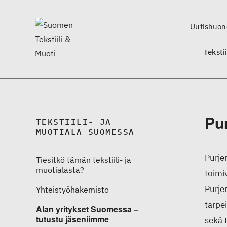
Uutishuon
Teksti
Pu
TEKSTIILI- JA
MUOTIALA SUOMESSA
Purje
Tiesitkö tämän tekstiili- ja
muotialasta?
toimi
Purje
Yhteistyö­hakemisto
tarpe
Alan yritykset Suomessa –
tutustu jäseniimme
sekä t