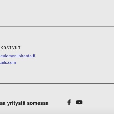
KKOSIVUT
eulomoniiniranta.fi
sails.com
aa yritystä somessa