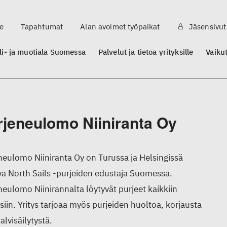
e
Tapahtumat
Alan avoimet työpaikat
Jäsensivut
ili- ja muotiala Suomessa
Palvelut ja tietoa yrityksille
Vaiku
rjeneulomo Niiniranta Oy
neulomo Niiniranta Oy on Turussa ja Helsingissä
va North Sails -purjeiden edustaja Suomessa.
neulomo Niinirannalta löytyvät purjeet kaikkiin
isiin. Yritys tarjoaa myös purjeiden huoltoa, korjausta
alvisäilytystä.