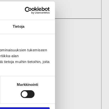
Tietoja
ENYRITYKSIIN
 ominaisuuksien tukemiseen
Oy
tiikka-alan
ietoja muihin tietoihin, joita
ites Oy
Markkinointi
 Care Oy