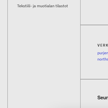
Tekstiili- ja muotialan tilastot
VER
purjen
north
Seur