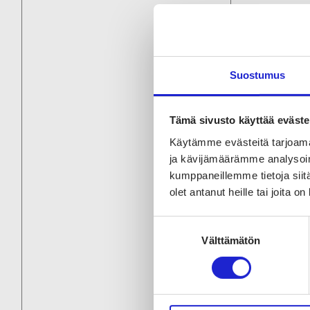
Suostumus
Tämä sivusto käyttää eväste
Käytämme evästeitä tarjoama
ja kävijämäärämme analysoim
kumppaneillemme tietoja siitä
olet antanut heille tai joita o
Suostumuksen
Välttämätön
valinta