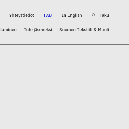
Yhteystiedot
FAB
In English
Haku
ttaminen
Tule jäseneksi
Suomen Tekstiili & Muoti