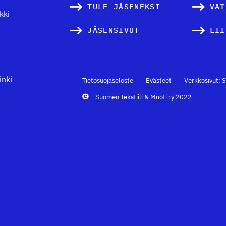
TULE JÄSENEKSI
VAI
kki
JÄSENSIVUT
LII
inki
Tietosuojaseloste
Evästeet
Verkkosivut: S
Suomen Tekstiili & Muoti ry 2022