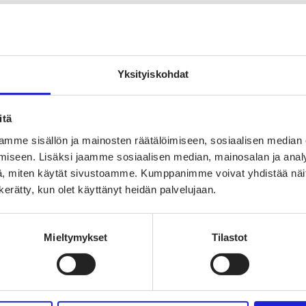
Yksityiskohdat
TUTUSTU MYÖS NÄIHIN JÄS
itä
mme sisällön ja mainosten räätälöimiseen, sosiaalisen median
Tuotenauha 
iseen. Lisäksi jaamme sosiaalisen median, mainosalan ja analy
, miten käytät sivustoamme. Kumppanimme voivat yhdistää näitä t
n kerätty, kun olet käyttänyt heidän palvelujaan.
Vitrulan Compos
Mieltymykset
Tilastot
Mölnlycke Health