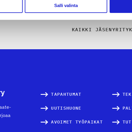
Salli valinta
KAIKKI JÄSENYRITY
ry
TAPAHTUMAT
TEK
vaate-
UUTISHUONE
PAL
arjoaa
AVOIMET TYÖPAIKAT
TUT