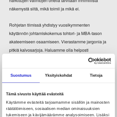
harkittujen valintojen ohella tarvitaan inhimillistä
näkemystä siitä, mikä toimii ja mikä ei.
Rohjetan tiimissä yhdistyy vuosikymmenten
käytännön johtamiskokemus tohtori- ja MBA-tason
akateemiseen osaamiseen. Vierastamme jargonia ja
pitkiä kalvosarjoja. Haluamme olla helposti
lähestyttävä asioiden kiteyttäjä ja selkeyttäjä, jonka
kanssa on mutkatonta tehdä töitä.
Suostumus
Yksityiskohdat
Tietoja
Seuraa yritystä somessa
Tämä sivusto käyttää evästeitä
Käytämme evästeitä tarjoamamme sisällön ja mainosten
räätälöimiseen, sosiaalisen median ominaisuuksien
tukemiseen ja kävijämäärämme analysoimiseen. Lisäksi