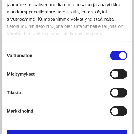
jaamme sosiaalisen median, mainosalan ja analytiikka-
alan kumppaneillemme tietoja siitä, miten käytät
sivustoamme. Kumppanimme voivat yhdistää näitä
tietoja muihin tietoihin, joita olet antanut heille tai joita on
kerätty, kun olet käyttänyt heidän palvelujaan.
TUTUSTU MYÖS NÄIHIN
Suostumuksen
JÄSENYRITYKSIIN
Välttämätön
valinta
K&H Annala Oy
Mieltymykset
Sustinare Oy
Tilastot
Keski-Uudenmaan koulutuskuntayhtymä
Keuda
Markkinointi