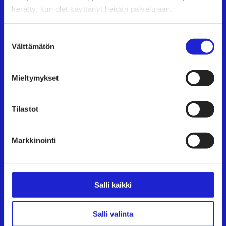
kerätty, kun olet käyttänyt heidän palvelujaan.
Suomen Tekstiili & Muoti ry
Suostumuksen
Välttämätön
valinta
Suomen Tekstiili & Muoti ry on tekstiili-, vaate- ja
muotialan yritysten etujärjestö, joka tarjoaa
Mieltymykset
asiantuntijapalveluita, koulutusta ja tapahtumia.
Neuvottelemme työehtosopimukset, joita
Tilastot
noudattavat kaikki alan yritykset.
Tutustu meihin tarkemmin
Markkinointi
Käyntiosoite:
Eteläranta 10, 00130 Helsinki
Salli kaikki
TAPAHTUMAT
Salli valinta