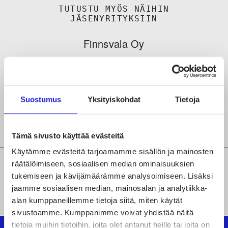
TUTUSTU MYÖS NÄIHIN
JÄSENYRITYKSIIN
Finnsvala Oy
LS-Wear Finland Oy
The Black Fox Company Oy
Suostumus
Yksityiskohdat
Tietoja
Tämä sivusto käyttää evästeitä
Käytämme evästeitä tarjoamamme sisällön ja mainosten
räätälöimiseen, sosiaalisen median ominaisuuksien
tukemiseen ja kävijämäärämme analysoimiseen. Lisäksi
KAIKKI JÄSENYRITYKSEMME
jaamme sosiaalisen median, mainosalan ja analytiikka-
alan kumppaneillemme tietoja siitä, miten käytät
sivustoamme. Kumppanimme voivat yhdistää näitä
tietoja muihin tietoihin, joita olet antanut heille tai joita on