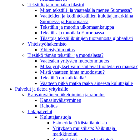
Tekstiili- ja muotialan tilastot
Miten tekstiili- ja vaatealalla menee Suomessa?
Vaatteiden ja kodintekstiilien kuluttajamarkkina
Suomessa ja Euroopassa
Tekstiilin ja muodin ulkomaankauppa
Tekstiili- ja muotiala Euroopassa
Tilastoja tekstiilikuitujen tuotannosta globaalisti
Yhteistyö­hakemisto
Yhteistyöilmoitus
Tiesitkö tämän tekstiili- ja muotialasta?
Vaatealan yritysten muodonmuutos
Miksi yritykset valmistuttavat tuotteita eri maissa?
Mistä vaatteen hinta muodostuu?
Tekstiiliä on kaikkialla!
Vaatteen pitkä matka raaka-aineesta kuluttajalle
Palvelut ja tietoa yrityksille
Kansainvälinen liiketoiminta ja rahoitus
Kansain­välistyminen
Rahoitus
Lakipalvelut
Kuluttajansuoja
Esimerkkejä kiistatilanteista
Yrityksen muistilista: Vaikuttaja­
markkinointi
Ajankohtaista oikeuskäytäntöä