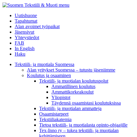
menu
Uutishuone
Tapahtumat
Alan avoimet työpaikat
Jäsensivut
Yhteystiedot
FAB
In English
Haku
Tekstiili- ja muotiala Suomessa
Alan yritykset Suomessa – tutustu jäseniimme
Koulutus ja osaaminen
Tekstiili- ja muotialan koulutuspolut
Ammatillinen koulutus
Ammattikorkeakoulut
Yliopistot
Täydennä osaamistasi koulutuksissa
Tekstiili- ja muotialan ammatteja
Osaamistarpeet
Tekstiiliakatemia
Tietoa tekstiili- ja muotialasta opinto-ohjaajille
Tex-Inno ry – tukea tekstiili- ja muotialan
kehittämiseen