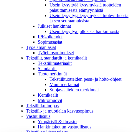
Usein kysyttyjä kysymyksiä tuotteiden
palauttamisesta etämyynnistä
Usein kysyttyjä kysymyksiä tuotevirheestä
ja sen seuraamuksista
Julkiset hankinnat
Usein kysyttyä julkisista hankinnoista
IPR-oikeudet
Sopimusasiat
Työelämän asiat
Työehto­sopimukset
Tekstiilit, standardit ja kemikaalit
Tekstiilimateriaalit
Standardit
Tuotemerkinnät
Tekstiilituotteiden pesu- ja hoito-ohjeet
Muut merkinnät
Suojavaatteiden merkinnät
Kemikaalit
Mikromuovit
Tekstiilikuitu­opas
Tekstiili- ja muotialan kasvusopimus
Vastuullisuus
Ympäristö & Ilmasto
Hankintaketjun vastuullisuus