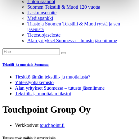
Liiton säännöt
Suomen Tekstiili & Muoti 120 vuotta
Laskutusosoite
Mediapankki
Tilastoja Suomen Tekstiili & Muoti ry:stä ja sen
jäsenistä
Tietosuojaseloste
Alan yritykset Suomessa – tutustu jäseniimme
Tekstiili- ja muotiala Suomessa
Tiesitkö tämän tekstiili- ja muotialasta?
Yhteistyö­hakemisto
Alan yritykset Suomessa – tutustu jäseniimme
Tekstiili- ja muotialan tilastot
Touchpoint Group Oy
Verkkosivut
touchpoint.fi
Tutustu myös näihin jäsenyrityksiin