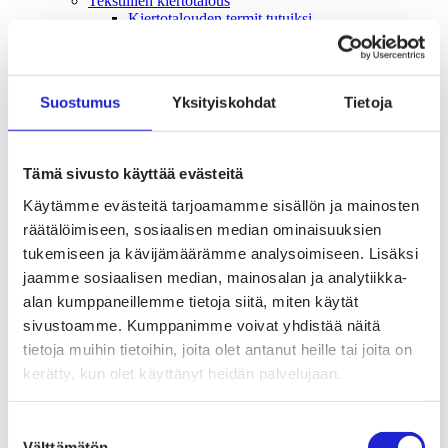
Tekstiilien kiertotalous
Kiertotalouden termit tutuiksi
Mihin kierrättää vanhat vaatteet ja kodintekstiilit?
Hiilineutraali tekstiiliala 2035 -sitoumus
Mukana sitoumuksessa
Mikä sitoumus?
Suostumus
Yksityiskohdat
Tietoja
Liity mukaan
TKI-toiminta
Julkaisut, selvitykset ja raportit
Hankkeet
Tämä sivusto käyttää evästeitä
Vaikuttaminen
Mahdollisuuksien ala – lue vaikuttamis­viestimme
Käytämme evästeitä tarjoamamme sisällön ja mainosten
EU-vaalit 2024: Reilut pelisäännöt turvaavat
räätälöimiseen, sosiaalisen median ominaisuuksien
elinvoimaisen tekstiili- ja muotialan Suomessa ja
Euroopassa
tukemiseen ja kävijämäärämme analysoimiseen. Lisäksi
Tekstiili- ja muotialasta viennin uusi kärki
jaamme sosiaalisen median, mainosalan ja analytiikka-
Suomesta tekstiilialan kiertotalouden &
alan kumppaneillemme tietoja siitä, miten käytät
vastuullisuuden suunnannäyttäjä
Tekstiili- ja muotiala tarvitsee monipuolista
sivustoamme. Kumppanimme voivat yhdistää näitä
osaamista
tietoja muihin tietoihin, joita olet antanut heille tai joita on
Tekstiiliala on tärkeä osa Suomen
kerätty, kun olet käyttänyt heidän palvelujaan.
huoltovarmuutta
Luodaan kannusteet kuluttajan vihreään
siirtymään
Suostumuksen
EU-vaikuttaminen
Välttämätön