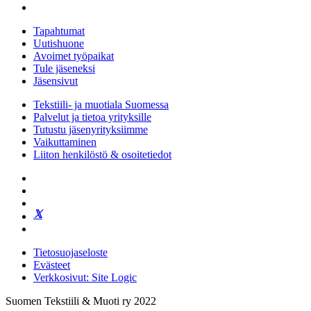
Tapahtumat
Uutishuone
Avoimet työpaikat
Tule jäseneksi
Jäsensivut
Tekstiili- ja muotiala Suomessa
Palvelut ja tietoa yrityksille
Tutustu jäsenyrityksiimme
Vaikuttaminen
Liiton henkilöstö & osoitetiedot
Tietosuojaseloste
Evästeet
Verkkosivut: Site Logic
Suomen Tekstiili & Muoti ry 2022