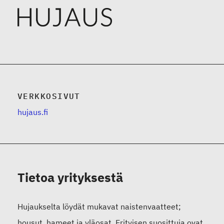
VERKKOSIVUT
hujaus.fi
Tietoa yrityksestä
Hujaukselta löydät mukavat naistenvaatteet;
housut, hameet ja yläosat. Erityisen suosittuja ovat