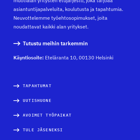
muotialan yritysten etujärjestö, joka tarjoaa
asiantuntijapalveluita, koulutusta ja tapahtumia.
Neuvottelemme työehtosopimukset, joita
noudattavat kaikki alan yritykset.
Tutustu meihin tarkemmin
Käyntiosoite:
Eteläranta 10, 00130 Helsinki
TAPAHTUMAT
UUTISHUONE
AVOIMET TYÖPAIKAT
TULE JÄSENEKSI