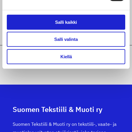
Vimmacompany Oy
MyVaate Oy
Salli kaikki
Salli valinta
Kiellä
KAIKKI JÄSENYRITYKSEMME
Suomen Tekstiili & Muoti ry
Suomen Tekstiili & Muoti ry on tekstiili-, vaate- ja