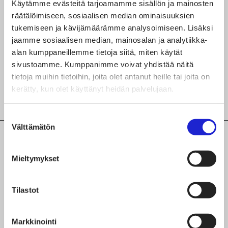
Käytämme evästeitä tarjoamamme sisällön ja mainosten
räätälöimiseen, sosiaalisen median ominaisuuksien
Seuraa yritystä somessa
tukemiseen ja kävijämäärämme analysoimiseen. Lisäksi
jaamme sosiaalisen median, mainosalan ja analytiikka-
alan kumppaneillemme tietoja siitä, miten käytät
sivustoamme. Kumppanimme voivat yhdistää näitä
tietoja muihin tietoihin, joita olet antanut heille tai joita on
kerätty, kun olet käyttänyt heidän palvelujaan.
Suostumuksen
Välttämätön
valinta
Mieltymykset
TUTUSTU MYÖS NÄIHIN
JÄSENYRITYKSIIN
Tilastot
Pikkupuoti Raittinen Oy
Markkinointi