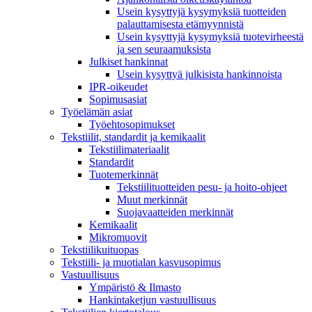
Usein kysyttyjä kysymyksiä tuotteiden
palauttamisesta etämyynnistä
Usein kysyttyjä kysymyksiä tuotevirheestä
ja sen seuraamuksista
Julkiset hankinnat
Usein kysyttyä julkisista hankinnoista
IPR-oikeudet
Sopimusasiat
Työelämän asiat
Työehto­sopimukset
Tekstiilit, standardit ja kemikaalit
Tekstiilimateriaalit
Standardit
Tuotemerkinnät
Tekstiilituotteiden pesu- ja hoito-ohjeet
Muut merkinnät
Suojavaatteiden merkinnät
Kemikaalit
Mikromuovit
Tekstiilikuitu­opas
Tekstiili- ja muotialan kasvusopimus
Vastuullisuus
Ympäristö & Ilmasto
Hankintaketjun vastuullisuus