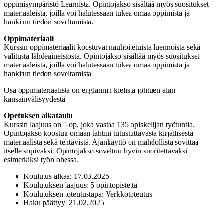
oppimisympäristö Learnista. Opintojakso sisältää myös suositukset
materiaaleista, joilla voi halutessaan tukea omaa oppimista ja
hankitun tiedon soveltamista.
Oppimateriaali
Kurssin oppimateriaalit koostuvat nauhoitetuista luennoista sekä
valitusta lähdeaineistosta. Opintojakso sisältää myös suositukset
materiaaleista, joilla voi halutessaan tukea omaa oppimista ja
hankitun tiedon soveltamista
Osa oppimateriaalista on englannin kielistä johtuen alan
kansainvälisyydestä.
Opetuksen aikataulu
Kurssin laajuus on 5 op, joka vastaa 135 opiskelijan työtuntia.
Opintojakso koostuu omaan tahtiin tutustuttavasta kirjallisesta
materiaalista sekä tehtävistä. Ajankäyttö on mahdollista sovittaa
itselle sopivaksi. Opintojakso soveltuu hyvin suoritettavaksi
esimerkiksi työn ohessa.
Koulutus alkaa:
17.03.2025
Koulutuksen laajuus:
5 opintopistettä
Koulutuksen toteutustapa:
Verkkototeutus
Haku päättyy:
21.02.2025