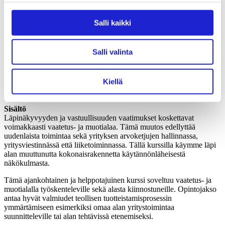
Opintojaksolla perehdyt käytännönläheisesti vaatetus- ja muotialan
toiminnan perustan muodostaviin arvoketjuihin, alan brändäyksen ja
viestinnän perusteisiin sekä ala uusiin liiketoimintamalleihin.
Salli kaikki
Opit
Salli valinta
hankinta- ja arvoketjujen perusteet vaatetus- ja muotialalla
brändin rakentumisen ja vastuullisuusviestinnän perusteet
brändin analysoinnin ja kehittämisen keinoja
Kiellä
tunnistamaan alan erityispiirteitä viestinnän näkökulmasta
tunnistamaan alan uudistuvia liiketoimintamalleja
Sisältö
Läpinäkyvyyden ja vastuullisuuden vaatimukset koskettavat
voimakkaasti vaatetus- ja muotialaa. Tämä muutos edellyttää
uudenlaista toimintaa sekä yrityksen arvoketjujen hallinnassa,
yritysviestinnässä että liiketoiminnassa. Tällä kurssilla käymme läpi
alan muuttunutta kokonaisrakennetta käytännönläheisestä
näkökulmasta.
Tämä ajankohtainen ja helppotajuinen kurssi soveltuu vaatetus- ja
muotialalla työskenteleville sekä alasta kiinnostuneille. Opintojakso
antaa hyvät valmiudet teollisen tuotteistamisprosessin
ymmärtämiseen esimerkiksi omaa alan yritystoimintaa
suunnitteleville tai alan tehtävissä etenemiseksi.