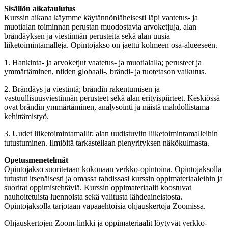
Sisällön aikataulutus
Kurssin aikana käymme käytännönläheisesti läpi vaatetus- ja
muotialan toiminnan perustan muodostavia arvoketjuja, alan
brändäyksen ja viestinnän perusteita sekä alan uusia
liiketoimintamalleja. Opintojakso on jaettu kolmeen osa-alueeseen.
1. Hankinta- ja arvoketjut vaatetus- ja muotialalla; perusteet ja
ymmärtäminen, niiden globaali-, brändi- ja tuotetason vaikutus.
2. Brändäys ja viestintä; brändin rakentumisen ja
vastuullisuusviestinnän perusteet sekä alan erityispiirteet. Keskiössä
ovat brändin ymmärtäminen, analysointi ja näistä mahdollistama
kehittämistyö.
3. Uudet liiketoimintamallit; alan uudistuviin liiketoimintamalleihin
tutustuminen. Ilmiöitä tarkastellaan pienyrityksen näkökulmasta.
Opetusmenetelmät
Opintojakso suoritetaan kokonaan verkko-opintoina. Opintojaksolla
tutustut itsenäisesti ja omassa tahdissasi kurssin oppimateriaaleihin ja
suoritat oppimistehtäviä. Kurssin oppimateriaalit koostuvat
nauhoitetuista luennoista sekä valitusta lähdeaineistosta.
Opintojaksolla tarjotaan vapaaehtoisia ohjauskertoja Zoomissa.
Ohjauskertojen Zoom-linkki ja oppimateriaalit löytyvät verkko-