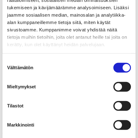
räätälöimiseen, sosiaalisen median ominaisuuksien
Liiton säännöt
Suomen Tekstiili & Muoti 120 vuotta
tukemiseen ja kävijämäärämme analysoimiseen. Lisäksi
Laskutusosoite
jaamme sosiaalisen median, mainosalan ja analytiikka-
Mediapankki
alan kumppaneillemme tietoja siitä, miten käytät
Tilastoja Suomen Tekstiili & Muoti ry:stä ja sen
jäsenistä
sivustoamme. Kumppanimme voivat yhdistää näitä
Tietosuojaseloste
tietoja muihin tietoihin, joita olet antanut heille tai joita on
Alan yritykset Suomessa – tutustu jäseniimme
kerätty, kun olet käyttänyt heidän palvelujaan.
Suostumuksen
Koulutukset
Välttämätön
valinta
Uudistuva vaatetus- ja muotiala
Mieltymykset
Uudistuva vaatetus- ja muotiala
Tilastot
Me HAMKissa uskomme, että maailma voidaan pelastaa jalat
maassa.
Tarvitaan vaan rohkeita ihmisiä ja konkreettisia tekoja.
Markkinointi
Tavoite