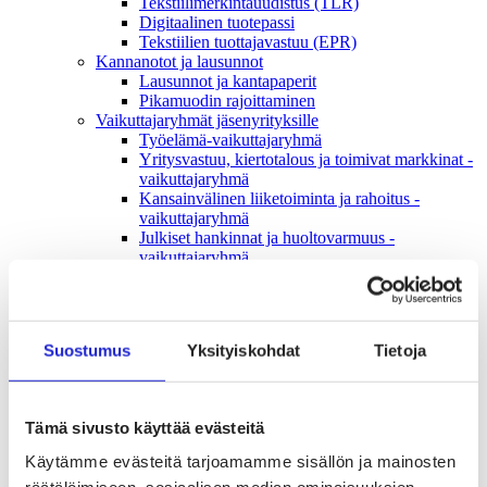
Tekstiilimerkintäuudistus (TLR)
Digitaalinen tuotepassi
Tekstiilien tuottajavastuu (EPR)
Kannanotot ja lausunnot
Lausunnot ja kantapaperit
Pikamuodin rajoittaminen
Vaikuttajaryhmät jäsenyrityksille
Työelämä-vaikuttajaryhmä
Yritysvastuu, kiertotalous ja toimivat markkinat -
vaikuttajaryhmä
Kansainvälinen liiketoiminta ja rahoitus -
vaikuttajaryhmä
Julkiset hankinnat ja huoltovarmuus -
vaikuttajaryhmä
Kestävä tuotepolitiikka​ -vaikuttajaryhmä
Osaaminen ja vetovoima -vaikuttajaryhmä
Tule jäseneksi
Suomen Tekstiili & Muodin jäsenyysmuodot
Suostumus
Yksityiskohdat
Tietoja
Liity varsinaiseksi jäseneksi
Liity startup-jäseneksi
Liity kumppani­jäseneksi
Suomen Tekstiili & Muoti
Tämä sivusto käyttää evästeitä
Liiton hallitus
Liiton henkilöstö & yhteystiedot
Käytämme evästeitä tarjoamamme sisällön ja mainosten
Liiton strategia