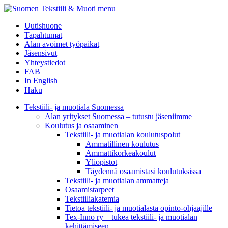
menu
Uutishuone
Tapahtumat
Alan avoimet työpaikat
Jäsensivut
Yhteystiedot
FAB
In English
Haku
Tekstiili- ja muotiala Suomessa
Alan yritykset Suomessa – tutustu jäseniimme
Koulutus ja osaaminen
Tekstiili- ja muotialan koulutuspolut
Ammatillinen koulutus
Ammattikorkeakoulut
Yliopistot
Täydennä osaamistasi koulutuksissa
Tekstiili- ja muotialan ammatteja
Osaamistarpeet
Tekstiiliakatemia
Tietoa tekstiili- ja muotialasta opinto-ohjaajille
Tex-Inno ry – tukea tekstiili- ja muotialan
kehittämiseen