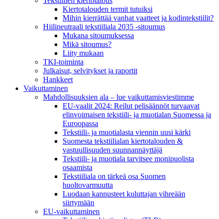
Tekstiilien kiertotalous
Kiertotalouden termit tutuiksi
Mihin kierrättää vanhat vaatteet ja kodintekstiilit?
Hiilineutraali tekstiiliala 2035 -sitoumus
Mukana sitoumuksessa
Mikä sitoumus?
Liity mukaan
TKI-toiminta
Julkaisut, selvitykset ja raportit
Hankkeet
Vaikuttaminen
Mahdollisuuksien ala – lue vaikuttamis­viestimme
EU-vaalit 2024: Reilut pelisäännöt turvaavat
elinvoimaisen tekstiili- ja muotialan Suomessa ja
Euroopassa
Tekstiili- ja muotialasta viennin uusi kärki
Suomesta tekstiilialan kiertotalouden &
vastuullisuuden suunnannäyttäjä
Tekstiili- ja muotiala tarvitsee monipuolista
osaamista
Tekstiiliala on tärkeä osa Suomen
huoltovarmuutta
Luodaan kannusteet kuluttajan vihreään
siirtymään
EU-vaikuttaminen