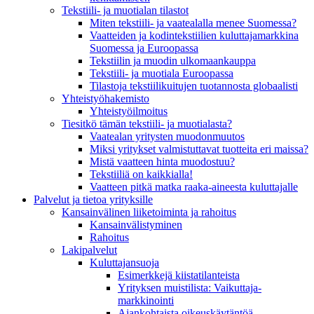
Tekstiili- ja muotialan tilastot
Miten tekstiili- ja vaatealalla menee Suomessa?
Vaatteiden ja kodintekstiilien kuluttajamarkkina
Suomessa ja Euroopassa
Tekstiilin ja muodin ulkomaankauppa
Tekstiili- ja muotiala Euroopassa
Tilastoja tekstiilikuitujen tuotannosta globaalisti
Yhteistyö­hakemisto
Yhteistyöilmoitus
Tiesitkö tämän tekstiili- ja muotialasta?
Vaatealan yritysten muodonmuutos
Miksi yritykset valmistuttavat tuotteita eri maissa?
Mistä vaatteen hinta muodostuu?
Tekstiiliä on kaikkialla!
Vaatteen pitkä matka raaka-aineesta kuluttajalle
Palvelut ja tietoa yrityksille
Kansainvälinen liiketoiminta ja rahoitus
Kansain­välistyminen
Rahoitus
Lakipalvelut
Kuluttajansuoja
Esimerkkejä kiistatilanteista
Yrityksen muistilista: Vaikuttaja­
markkinointi
Ajankohtaista oikeuskäytäntöä