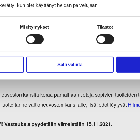
n kerätty, kun olet käyttänyt heidän palvelujaan.
sivuilta
Mieltymykset
Tilastot
tioneuvoston kanslian virkavaatetuks
neuvoston kanslia uudistaa virastomestarien, autonkuljettajien j
 2022 aikana. Suunnitelmana on hankkia pukuja, jakkupukuja, k
Salli valinta
90 % henkilöstöstä on miehiä.
neuvoston kanslia kerää parhaillaan tietoja sopivien tuotteiden 
a tuotteitanne valtioneuvoston kanslialle, lisätiedot löytyvät
Hilma
 Vastauksia pyydetään viimeistään 15.11.2021.