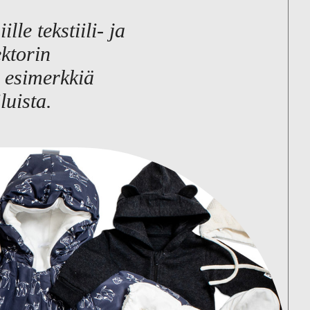
lle tekstiili- ja
ektorin
i esimerkkiä
luista.