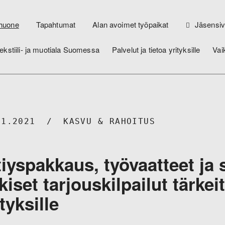
huone
Tapahtumat
Alan avoimet työpaikat
Jäsensiv
ekstiili- ja muotiala Suomessa
Palvelut ja tietoa yrityksille
Vai
11.2021
KASVU & RAHOITUS
tiyspakkaus, työvaatteet ja s
lkiset tarjouskilpailut tärkeit
ityksille