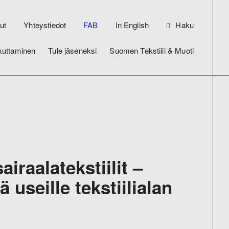
ut
Yhteystiedot
FAB
In English
Haku
kuttaminen
Tule jäseneksi
Suomen Tekstiili & Muoti
airaalatekstiilit –
ä useille tekstiilialan