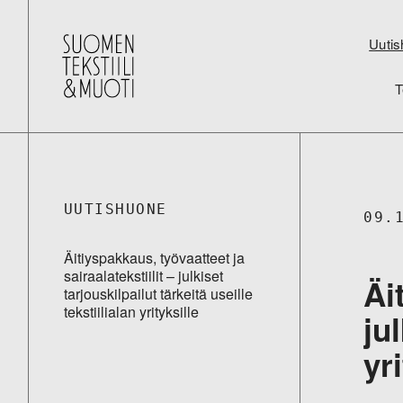
Uutis
T
UUTISHUONE
09.
Äitiyspakkaus, työvaatteet ja
sairaalatekstiilit – julkiset
Äi
tarjouskilpailut tärkeitä useille
tekstiilialan yrityksille
ju
yr