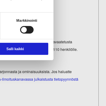
Markkinointi
en hankinta
a edustustilojen henkilöstön virkavaatetusta
auluspaitoja ja solmioita noin 110 henkilölle.
Salli kaikki
tarjonnasta ja ominaisuuksista. Jos haluatte
-ilmoituskanavassa julkaistusta tietopyynnöstä