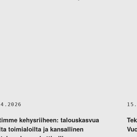
04.2026
15
timme kehysriiheen: talouskasvua
Tek
lta toimialoilta ja kansallinen
Vuo