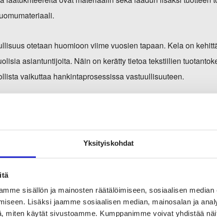
luomumateriaali.
llisuus otetaan huomioon viime vuosien tapaan. Kela on kehittän
olisia asiantuntijoita. Näin on kerätty tietoa tekstiilien tuotanto
lista vaikuttaa hankintaprosessissa vastuullisuuteen.
Hilma?
Hilma on julkisten hankintojen palvelu, jossa julkisen sek
lmoittaa tulevista hankinnoistaan, käynnissä olevista kilpailutuk
ista. Tutustu:
hankintailmoitukset.fi
Yksityiskohdat
itä
mme sisällön ja mainosten räätälöimiseen, sosiaalisen median
ilpailuttaa äitiyspakkauksen tuotteet vuosittain. Vuoden 2023 äi
iseen. Lisäksi jaamme sosiaalisen median, mainosalan ja analy
tojen sähköisestä ilmoituskanavasta Hilmasta. Tarjouksia voi jä
, miten käytät sivustoamme. Kumppanimme voivat yhdistää näitä t