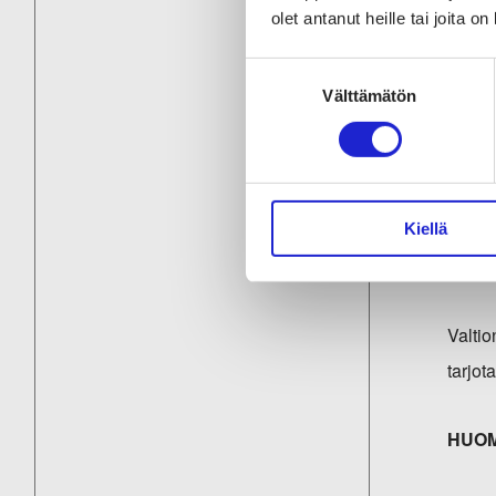
olet antanut heille tai joita o
verkko
Suostumuksen
Välttämätön
valinta
Val
Valtio
vuoden
Kiellä
Noin 
Valtio
tarjot
HUOM!