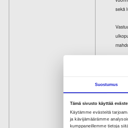
sekä 
Vastuu
ulkopu
mahdol
Mikä 
sekä i
tuloks
Suostumus
Tämä sivusto käyttää eväste
Käytämme evästeitä tarjoama
Kela k
ja kävijämäärämme analysoim
hankin
kumppaneillemme tietoja siitä