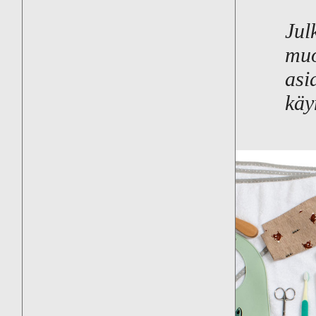
Julk
muo
asi
käy