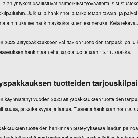
ilialan yritykset osallistuvat esimerkiksi työvaatteita, sisustustekst
skilpailuihin. Julkisilla hankinnoilla tarkoitetaan tavara- ja palve
talain mukaiset hankintayksiköt kuten esimerkiksi Kela tekevät
 2023 äitiyspakkaukseen valittavien tuotteiden tarjouskilpailu 
aatetuksen hankintaan ehtii tarjota tuotteitaan 15.11. saakka.
iyspakkauksen tuotteiden tarjouskilpai
n käynnistänyt vuoden 2023 äitiyspakkauksen tuotteiden tarjous
llisuutta, pitkäikäisyyttä ja laatua. Tuotteita hankitaan noin 36
spakkauksen tuotteiden hankinnan pisteytyksessä laadun painoa
 laatukriteereitä ovat materiaalin sekä laadun lisäksi tuotteen 