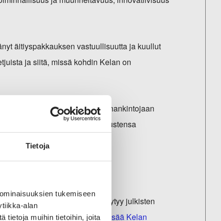
yt äitiyspakkauksen vastuullisuutta ja kuullut
ketjuista ja siitä, missä kohdin Kelan on
torin ostajat voivat kilpailuttaa hankintojaan
sistaan ja päättyneiden kilpailutustensa
Tietoja
 ominaisuuksien tukemiseen
tiyspakkauksen tarjouspyyntö löytyy julkisten
tiikka-alan
ttää 31.1.2022 klo 16 asti.
Lue lisää Kelan
ietoja muihin tietoihin, joita