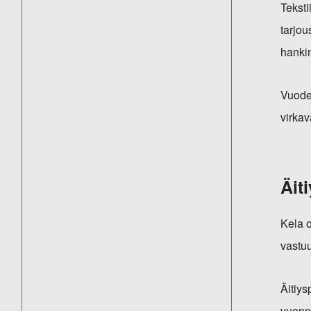
Teksti
tarjou
hankin
Vuoden
virkav
Äit
Kela o
vastuu
Äitiy
vuonna