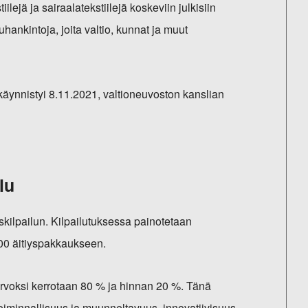
iilejä ja sairaalatekstiilejä koskeviin julkisiin
luhankintoja, joita valtio, kunnat ja muut
.
käynnistyi 8.11.2021, valtioneuvoston kanslian
lu
kilpailun. Kilpailutuksessa painotetaan
 000 äitiyspakkaukseen.
rvoksi kerrotaan 80 % ja hinnan 20 %. Tänä
toiminnallisuus ja muunneltavuus, innovatiivisuus