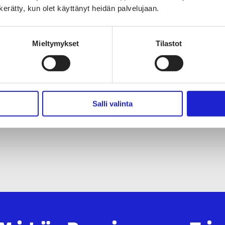
n kerätty, kun olet käyttänyt heidän palvelujaan.
ess Finlandin Vientioppaaseen on koottu vinkkejä muun muass
inatiedon hankintaan sekä Business Finlandin palveluihin suoma
Mieltymykset
Tilastot
tonta neuvontaa kansainvälistymisen suunnitteluun sekä apua k
n voit ladata
Business Finlandin Mediapankista
.
 Tekstiili ja Muodin Kansainvälisen liiketoiminnan opas tukee 
Salli valinta
in ensimmäisiä askelia sekä näihin liittyvän toiminnan kehittä