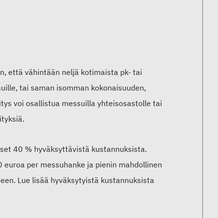
 että vähintään neljä kotimaista pk- tai
ssuille, tai saman isomman kokonaisuuden,
ys voi osallistua messuilla yhteisosastolle tai
tyksiä.
kset 40 % hyväksyttävistä kustannuksista.
00 euroa per messuhanke ja pienin mahdollinen
teen. Lue lisää hyväksytyistä kustannuksista