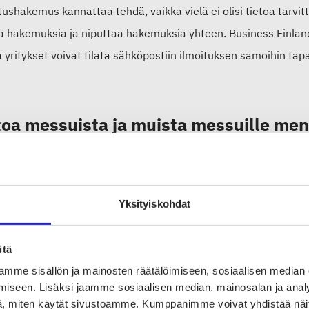
ushakemus kannattaa tehdä, vaikka vielä ei olisi tietoa tarvi
a hakemuksia ja niputtaa hakemuksia yhteen. Business Finland
a yritykset voivat tilata sähköpostiin ilmoituksen samoihin t
toa messuista ja muista messuille men
me jäsenyrityksiämme selvittämään, onko kansainvälisille
B2
sa muita suomalaisyrityksiä.
Saat myös vinkkejä alan tärke
tetty kooste messutapahtumista ja B2B-markkinapaikoista on 
Yksityiskohdat
itä
ustu myös Business Finlandin Vientiop
mme sisällön ja mainosten räätälöimiseen, sosiaalisen median
iseen. Lisäksi jaamme sosiaalisen median, mainosalan ja analy
M:n
Kansainvälisen liiketoiminnan op
, miten käytät sivustoamme. Kumppanimme voivat yhdistää näitä t