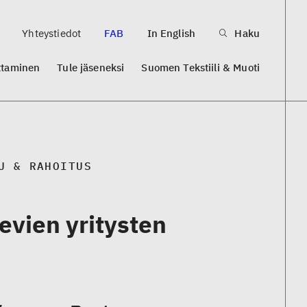
Yhteystiedot
FAB
In English
Haku
ttaminen
Tule jäseneksi
Suomen Tekstiili & Muoti
U & RAHOITUS
evien yritysten