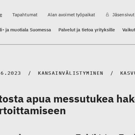
e
Tapahtumat
Alan avoimet työpaikat
Jäsensivut
ili- ja muotiala Suomessa
Palvelut ja tietoa yrityksille
Vaiku
06.2023
KANSAINVÄLISTYMINEN
KASV
itosta apua messutukea hak
rtoittamiseen