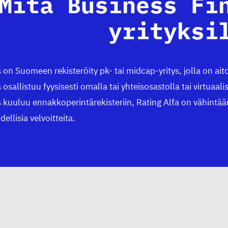
Mitä Business Fi
yrityksi
s on Suomeen rekisteröity pk- tai midcap-yritys, jolla on ait
s osallistuu fyysisesti omalla tai yhteisosastolla tai virtuaa
s kuuluu ennakkoperintärekisteriin, Rating Alfa on vähintää
dellisia velvoitteita.