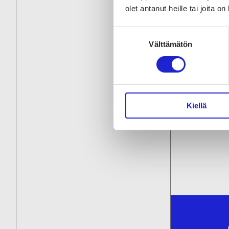
olet antanut heille tai joita o
Busin
Suostumuksen
markk
Välttämätön
valinta
maksu
Oppaa
Suomen
Kiellä
vienn