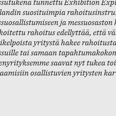
sutukena tunnettu Exhibition Expl
landin suosituimpia rahoitusinstru
suosallistumiseen ja messuosaston
koitettu rahoitus edellyttää, että v
ikelpoista yritystä hakee rahoitust
suille tai samaan tapahtumakokon
enyrityksemme saavat nyt tukea to
aamisiin osallistuvien yritysten ka