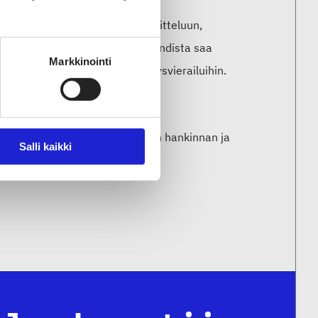
a kansainvälisen kasvun suunnitteluun,
laisyrityksille. Business Finlandista saa
Markkinointi
ontaktien hankintaan ja yritysvierailuihin.
tekstiili- ja muotialan yritysten hankinnan ja
Salli kaikki
mistä. Lataa opas
Jäsensivuilta
.