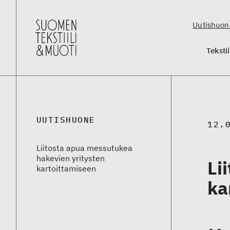
Uutishuon
Teksti
UUTISHUONE
12.
Liitosta apua messutukea
hakevien yritysten
Li
kartoittamiseen
ka