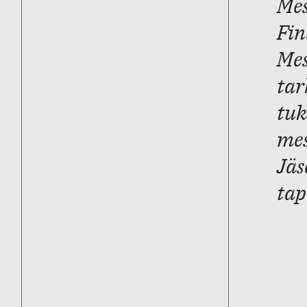
Mes
Fin
Mes
tar
tuk
mes
Jäs
tap