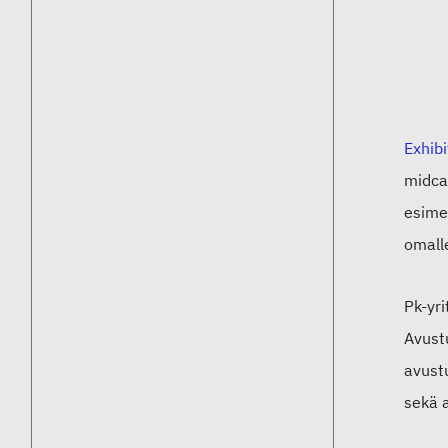
Exhibi
midca
esimer
omalle
Pk-yr
Avust
avust
sekä 