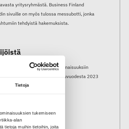
ttavasta yritysryhmästä. Business Finland
in sivuille on myös tulossa messubotti, jonka
apahtumiin tehdyistä hakemuksista.
ijöistä
B-
messuille tai tapahtumakokonaisuuksiin
immistä messutapahtumista. Alkuvuodesta 2023
ladattavissa
Jäsensivuilta
.
Tietoja
paaseen ja
 ominaisuuksien tukemiseen
tiikka-alan
paaseen
ietoja muihin tietoihin, joita