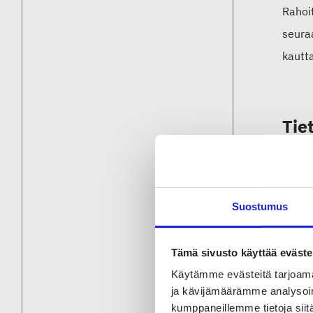
Rahoit
seura
kautt
Tie
Autam
menos
päivi
Suostumus
Tämä sivusto käyttää eväste
Tut
Käytämme evästeitä tarjoama
ja kävijämäärämme analysoim
STJ
kumppaneillemme tietoja siitä