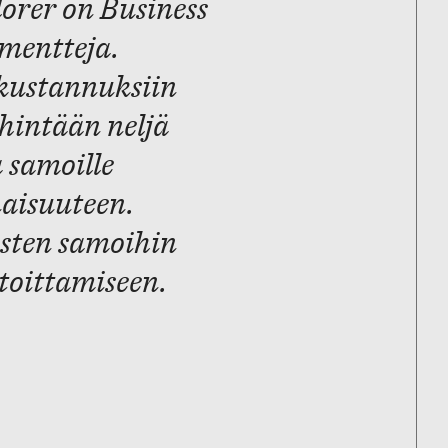
orer on Business
mentteja.
 kustannuksiin
ähintään neljä
a samoille
aisuuteen.
isten samoihin
rtoittamiseen.