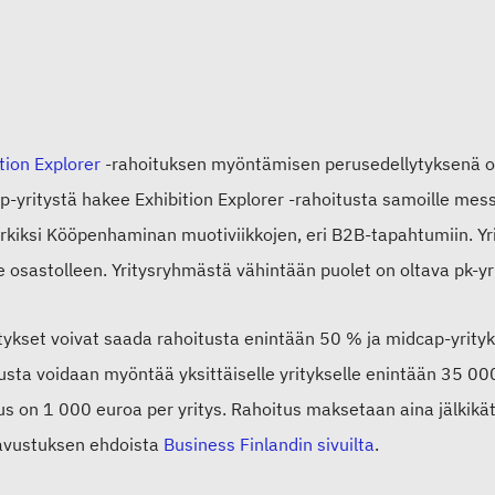
tion Explorer
-rahoituksen myöntämisen perusedellytyksenä on,
p-yritystä hakee Exhibition Explorer -rahoitusta samoille me
kiksi Kööpenhaminan muotiviikkojen, eri B2B-tapahtumiin. Yrit
 osastolleen. Yritysryhmästä vähintään puolet on oltava pk-yri
itykset voivat saada rahoitusta enintään 50 % ja midcap-yrity
usta voidaan myöntää yksittäiselle yritykselle enintään 35 0
us on 1 000 euroa per yritys. Rahoitus maksetaan aina jälkikä
avustuksen ehdoista
Business Finlandin sivuilta
.