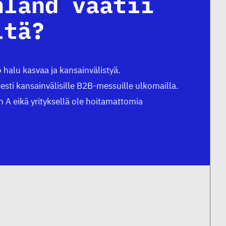
nland vaatii
ltä?
o halu kasvaa ja kansainvälistyä.
lisesti kansainvälisille B2B-messuille ulkomailla.
n A eikä yrityksellä ole hoitamattomia