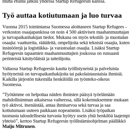
mutta etsintä jatkuu yhdessä Startup Refugeesin kanssa.
Työ auttaa kotiutumaan ja luo turvaa
Vuonna 2015 toimintansa Suomessa aloittaneen Startup Refugees -
verkoston osaajapankissa on noin 4 500 aktiivisen maahanmuuttajan
ja turvapaikanhakijan tiedot. Mukana on myös tekstiili- ja muotialan
osaajia: vaattureita, räätäleitä, ompelijoita sekä teknisiä osaajia, kuten
insinöörejä ja logistiikka- ja varastoalan osaajia. Lisäksi Startup
Refugeesin tapaamien maahanmuuttajien joukossa on runsaasti
perinteisiä käsityöläisiä ja taiteilijoita.
Valtaosa Startup Refugeesin kautta työllistyneistä ja palveluista
hyötyneistä on turvapaikanhakijoita tai pakolaistaustaisia ihmisiä.
Kaikilla järjestön tukemilla henkilöillä on työnteko-oikeus
Suomessa.
”Työtämme on helpottaa näiden ihmisten pääsyä työelämään
mahdollisimman aikaisessa vaiheessa, sillä kokemuksemme mukaan
työ aktivoi, itsenäistää, antaa ihmisarvoa sekä turvaa ja saa
kotiutumaan uuteen paikkaan nopeammin. Lisäksi työpaikan
tuomasta taloudellisesta turvasta hyötyy usein yhtä henkilöä laajempi
yhteisö”, kertoo Startup Refugeesin työllistämisohjelman päällikkö
Maiju Mitrunen
.