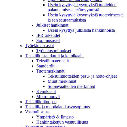
Usein kysyttyjä kysymyksiä tuotteiden
palauttamisesta etämyynnistä
Usein kysyttyjä kysymyksiä tuotevirheestä
ja sen seuraamuksista
Julkiset hankinnat
Usein kysyttyä julkisista hankinnoista
IPR-oikeudet
Sopimusasiat
Työelämän asiat
Työehto­sopimukset
Tekstiilit, standardit ja kemikaalit
Tekstiilimateriaalit
Standardit
Tuotemerkinnät
Tekstiilituotteiden pesu- ja hoito-ohjeet
Muut merkinnät
Suojavaatteiden merkinnät
Kemikaalit
Mikromuovit
Tekstiilikuitu­opas
Tekstiili- ja muotialan kasvusopimus
Vastuullisuus
Ympäristö & Ilmasto
Hankintaketjun vastuullisuus