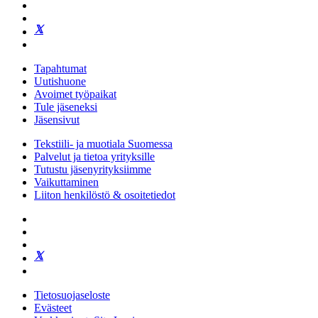
Tapahtumat
Uutishuone
Avoimet työpaikat
Tule jäseneksi
Jäsensivut
Tekstiili- ja muotiala Suomessa
Palvelut ja tietoa yrityksille
Tutustu jäsenyrityksiimme
Vaikuttaminen
Liiton henkilöstö & osoitetiedot
Tietosuojaseloste
Evästeet