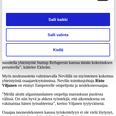
potentiaalisia ompelutaitoisia ja töistä kiinnostuneita tekijöitä. SNT-
Groupilla oli työhönottokriteerinä kohtalainen suomen kielen taito,
jotta perehdytys ja työturvallisuus saadaan taattua. Syyskuussa
Tampereen Raholassa sijaitsevalla tehtaalla aloittivat kiireapuna
Salli kaikki
maskiompelussa
Mujtaba Sakhizadeh
ja
Reza Azizi
.
Miehet ovat työskennelleet Suomessa aiemmin
Salli valinta
rakennusteollisuudessa, mutta kotimaassa Afganistanissa ehti kertyä
pitkä kokemus ompelutöistä. Sakhizadehlla on kahdeksan vuoden ja
Azizilla seitsemän vuoden työkokemus vaateompelusta. Molemmat
jatkaisivat mielellään ompelutehtävissä myös tulevaisuudessa.
Kiellä
”Mujtaba ja Reza ovat todella osaavia kavereita, joten voin vain
suositella yhteistyötä Startup Refugeesin kanssa tämän kokemuksen
perusteella”, kiittelee Ekholm.
Myös neuleasusteita valmistavalla Nevilillä on myönteinen kokemus
yhteistyöstä osaajarekrytoinnissa. Nevilin toimitusjohtaja
Risto
Viljanen
on etsinyt Tampereelle ompelijoita ja neulekoneosaajaa.
”Meillä aloitti afganistanilainen ompelija marraskuun puolessa
välissä. On niin hyvä ja ahkera työntekijä, että aikomuksena on
vakinaistaa hänen työsuhteensa”, kertoo Viljanen tyytyväisenä.
Osaajaa tasoneulekoneen kanssa työskentelyyn ei ole vielä löytynyt,