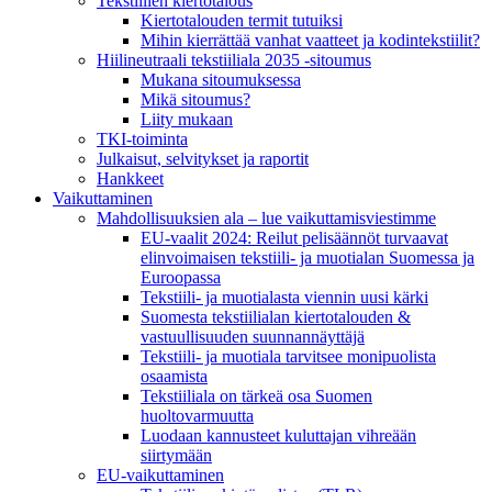
Tekstiilien kiertotalous
Kiertotalouden termit tutuiksi
Mihin kierrättää vanhat vaatteet ja kodintekstiilit?
Hiilineutraali tekstiiliala 2035 -sitoumus
Mukana sitoumuksessa
Mikä sitoumus?
Liity mukaan
TKI-toiminta
Julkaisut, selvitykset ja raportit
Hankkeet
Vaikuttaminen
Mahdollisuuksien ala – lue vaikuttamis­viestimme
EU-vaalit 2024: Reilut pelisäännöt turvaavat
elinvoimaisen tekstiili- ja muotialan Suomessa ja
Euroopassa
Tekstiili- ja muotialasta viennin uusi kärki
Suomesta tekstiilialan kiertotalouden &
vastuullisuuden suunnannäyttäjä
Tekstiili- ja muotiala tarvitsee monipuolista
osaamista
Tekstiiliala on tärkeä osa Suomen
huoltovarmuutta
Luodaan kannusteet kuluttajan vihreään
siirtymään
EU-vaikuttaminen