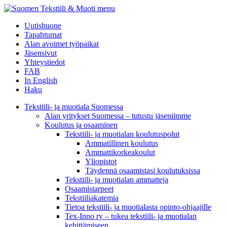
menu
Uutishuone
Tapahtumat
Alan avoimet työpaikat
Jäsensivut
Yhteystiedot
FAB
In English
Haku
Tekstiili- ja muotiala Suomessa
Alan yritykset Suomessa – tutustu jäseniimme
Koulutus ja osaaminen
Tekstiili- ja muotialan koulutuspolut
Ammatillinen koulutus
Ammattikorkeakoulut
Yliopistot
Täydennä osaamistasi koulutuksissa
Tekstiili- ja muotialan ammatteja
Osaamistarpeet
Tekstiiliakatemia
Tietoa tekstiili- ja muotialasta opinto-ohjaajille
Tex-Inno ry – tukea tekstiili- ja muotialan
kehittämiseen