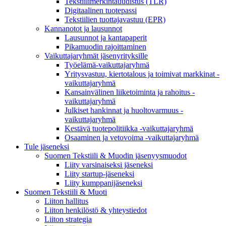
Tekstiilimerkintäuudistus (TLR)
Digitaalinen tuotepassi
Tekstiilien tuottajavastuu (EPR)
Kannanotot ja lausunnot
Lausunnot ja kantapaperit
Pikamuodin rajoittaminen
Vaikuttajaryhmät jäsenyrityksille
Työelämä-vaikuttajaryhmä
Yritysvastuu, kiertotalous ja toimivat markkinat -
vaikuttajaryhmä
Kansainvälinen liiketoiminta ja rahoitus -
vaikuttajaryhmä
Julkiset hankinnat ja huoltovarmuus -
vaikuttajaryhmä
Kestävä tuotepolitiikka​ -vaikuttajaryhmä
Osaaminen ja vetovoima -vaikuttajaryhmä
Tule jäseneksi
Suomen Tekstiili & Muodin jäsenyysmuodot
Liity varsinaiseksi jäseneksi
Liity startup-jäseneksi
Liity kumppani­jäseneksi
Suomen Tekstiili & Muoti
Liiton hallitus
Liiton henkilöstö & yhteystiedot
Liiton strategia