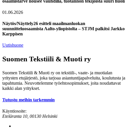
osaamistarve nousee vauhdilla, tuotannon tekijöistä suuri huoli
01.06.2026
Näytös/Näyttely26 esitteli maailmanluokan
suunnitteluosaamista Aalto-yliopistolta – STJM palkitsi Jarkko
Karppisen
Uutishuone
Suomen Tekstiili & Muoti ry
Suomen Tekstiili & Muoti ry on tekstiili-, vaate- ja muotialan
yritysten etujärjestö, joka tarjoaa asiantuntijapalveluita, koulutusta ja
tapahtumia. Neuvottelemme työehtosopimukset, joita noudattavat
kaikki alan yritykset.
Tutustu meihin tarkemmin
Käyntiosoite:
Eteläranta 10, 00130 Helsinki