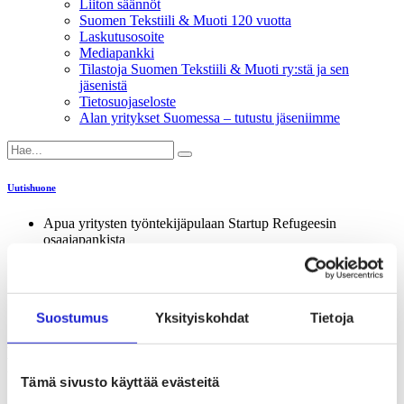
Liiton säännöt
Suomen Tekstiili & Muoti 120 vuotta
Laskutusosoite
Mediapankki
Tilastoja Suomen Tekstiili & Muoti ry:stä ja sen
jäsenistä
Tietosuojaseloste
Alan yritykset Suomessa – tutustu jäseniimme
Uutishuone
Apua yritysten työntekijäpulaan Startup Refugeesin
osaajapankista
25.11.2020
Koulutus & osaaminen
Työelämä
Suostumus
Yksityiskohdat
Tietoja
Apua yritysten työntekijäpulaan Startup
Refugeesin osaajapankista
Tämä sivusto käyttää evästeitä
Suomen Tekstiili & Muodin ja Startup Refugees -