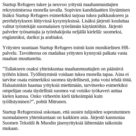
Startup Refugees tukee ja neuvoo yritystä maahanmuuttajien
rekrytoimisessa monella tavalla. Sopivien kandidaattien löytämisen
lisäksi Startup Refugees esimerkiksi tarjoaa tukea palkkaukseen ja
perehdytykseen liittyvissä kysymyksissä. Lisäksi järjestö kouluttaa
valitut työntekijät suomalaisen työelämän käytäntöihin. Järjestö
palvelee työnantajia ja työnhakijoita neljällä kielellä: suomeksi,
englanniksi, dariksi ja arabiaksi.
Yritysten suuntaan Startup Refugees toimii kuin monikielinen HR-
palvelu. Tavoitteena on madaltaa yritysten kynnystä palkata vasta
maahan muuttaneita.
”Tullakseen osaksi yhteiskuntaa maahanmuuttajien on päästävä
työhön kiinni. Työllistymistä voidaan tukea monella tapaa. Aina ei
tarvitse osata esimerkiksi suomea täydellisesti, jotta voisi tehdä töitä.
Haluaisinkin haastaa yrityksiä miettimään, tarvitseeko esimerkiksi
ompelijan osata täydellistä suomea vai voisiko työkaveri auttaa
kielen kanssa. Onko virheetön kieli tärkeämpää kuin
työllistyminen?”, pohtii Mitrunen.
Startup Refugeesissä uskotaan, että uusien tulijoiden sopeutuminen
suomalaiseen yhteiskuntaan on kaikkien asia. Järjestö kannustaa
Suomen Tekstiili & Muodin jäsenyrityksiä lähtemään talkoisiin
mukaan.