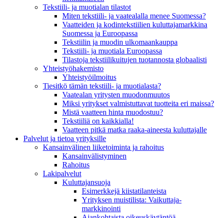
Tekstiili- ja muotialan tilastot
Miten tekstiili- ja vaatealalla menee Suomessa?
Vaatteiden ja kodintekstiilien kuluttajamarkkina
Suomessa ja Euroopassa
Tekstiilin ja muodin ulkomaankauppa
Tekstiili- ja muotiala Euroopassa
Tilastoja tekstiilikuitujen tuotannosta globaalisti
Yhteistyö­hakemisto
Yhteistyöilmoitus
Tiesitkö tämän tekstiili- ja muotialasta?
Vaatealan yritysten muodonmuutos
Miksi yritykset valmistuttavat tuotteita eri maissa?
Mistä vaatteen hinta muodostuu?
Tekstiiliä on kaikkialla!
Vaatteen pitkä matka raaka-aineesta kuluttajalle
Palvelut ja tietoa yrityksille
Kansainvälinen liiketoiminta ja rahoitus
Kansain­välistyminen
Rahoitus
Lakipalvelut
Kuluttajansuoja
Esimerkkejä kiistatilanteista
Yrityksen muistilista: Vaikuttaja­
markkinointi
Ajankohtaista oikeuskäytäntöä