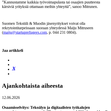
”Kannustamme kaikkia työvoimapulasta tai osaajien puutteesta
kärsiviä yrityksiä ottamaan meihin yhteyttä”, sanoo Mitrunen.
Suomen Tekstiili & Muodin jäsenyritykset voivat olla
rekrytointitarpeissaan suoraan yhteydessä Maiju Mitruseen
(
maiju@startuprefugees.com
, p. 044 231 0804).
Jaa artikkeli
Ajankohtaista aiheesta
12.06.2026
Osaamisselvitys: Tekoälyn ja digitaalisten työkalujen