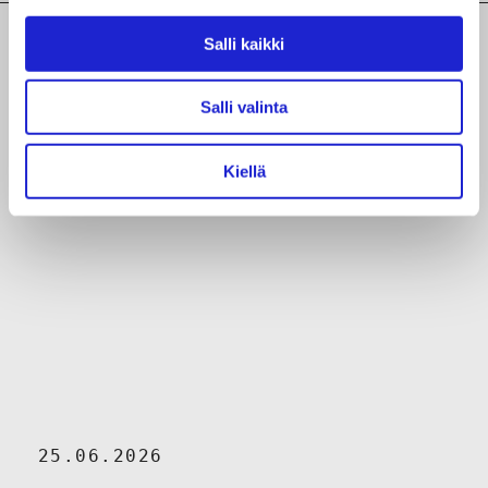
Salli kaikki
Ajankohtaista aiheesta
Salli valinta
Kiellä
25.06.2026