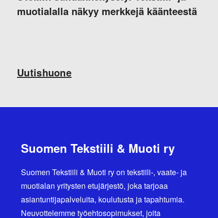
muotialalla näkyy merkkejä käänteestä
Uutishuone
Suomen Tekstiili & Muoti ry
Suomen Tekstiili & Muoti ry on tekstiili-, vaate- ja
muotialan yritysten etujärjestö, joka tarjoaa
asiantuntijapalveluita, koulutusta ja tapahtumia.
Neuvottelemme työehtosopimukset, joita