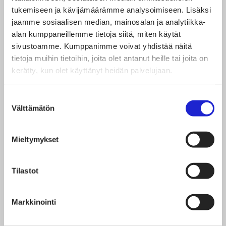
tukemiseen ja kävijämäärämme analysoimiseen. Lisäksi
Award will be presented, followed by an evening
jaamme sosiaalisen median, mainosalan ja analytiikka-
program. Food,
coffee
and beverages are
all
alan kumppaneillemme tietoja siitä, miten käytät
included in the ticket price for the full day of the
sivustoamme. Kumppanimme voivat yhdistää näitä
tietoja muihin tietoihin, joita olet antanut heille tai joita on
event
.
kerätty, kun olet käyttänyt heidän palvelujaan.
Buy tickets here:
Information and tickets
Suostumuksen
Välttämätön
valinta
Jaa artikkeli
Mieltymykset
Tilastot
Markkinointi