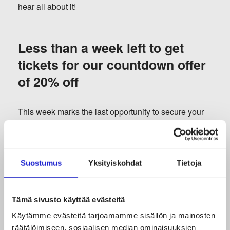
hear all about it!
Less than a week
left
to get
tickets for our countdown offer
of 20% off
This week
marks the
last
opportunity
to secure your
spot at Finland’s
leading
textile and fashion industry
event
at
our countdown
price.
A ticket grants you
access to a full day of thought-provoking keynotes,
Suostumus
Yksityiskohdat
Tietoja
inspiring panel discussions
and networking
opportunities with leading professionals and
Tämä sivusto käyttää evästeitä
innovators across the textile and fashion industry. In
Käytämme evästeitä tarjoamamme sisällön ja mainosten
addition to the core program, a Textile & Fashion
räätälöimiseen, sosiaalisen median ominaisuuksien