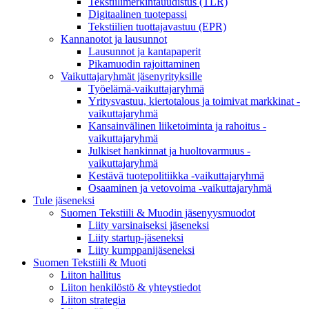
Tekstiilimerkintäuudistus (TLR)
Digitaalinen tuotepassi
Tekstiilien tuottajavastuu (EPR)
Kannanotot ja lausunnot
Lausunnot ja kantapaperit
Pikamuodin rajoittaminen
Vaikuttajaryhmät jäsenyrityksille
Työelämä-vaikuttajaryhmä
Yritysvastuu, kiertotalous ja toimivat markkinat -
vaikuttajaryhmä
Kansainvälinen liiketoiminta ja rahoitus -
vaikuttajaryhmä
Julkiset hankinnat ja huoltovarmuus -
vaikuttajaryhmä
Kestävä tuotepolitiikka​ -vaikuttajaryhmä
Osaaminen ja vetovoima -vaikuttajaryhmä
Tule jäseneksi
Suomen Tekstiili & Muodin jäsenyysmuodot
Liity varsinaiseksi jäseneksi
Liity startup-jäseneksi
Liity kumppani­jäseneksi
Suomen Tekstiili & Muoti
Liiton hallitus
Liiton henkilöstö & yhteystiedot
Liiton strategia