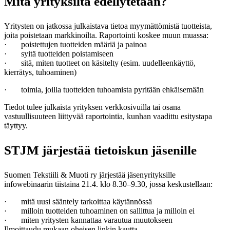
Mitä yrityksiltä edellytetään?
Yritysten on jatkossa julkaistava tietoa myymättömistä tuotteista,
joita poistetaan markkinoilta. Raportointi koskee muun muassa:
·
poistettujen tuotteiden määriä ja painoa
·
syitä tuotteiden poistamiseen
·
sitä, miten tuotteet on käsitelty (esim. uudelleenkäyttö,
kierrätys, tuhoaminen)
·
toimia, joilla tuotteiden tuhoamista pyritään ehkäisemään
Tiedot tulee julkaista yrityksen verkkosivuilla tai osana
vastuullisuuteen liittyvää raportointia, kunhan vaadittu esitystapa
täyttyy.
STJM järjestää tietoiskun jäsenille
Suomen Tekstiili & Muoti ry järjestää jäsenyrityksille
infowebinaarin tiistaina 21.4. klo 8.30–9.30, jossa keskustellaan:
·
mitä uusi sääntely tarkoittaa käytännössä
·
milloin tuotteiden tuhoaminen on sallittua ja milloin ei
·
miten yritysten kannattaa varautua muutokseen
Ilmoittaudu mukaan oheisen linkin kautta.