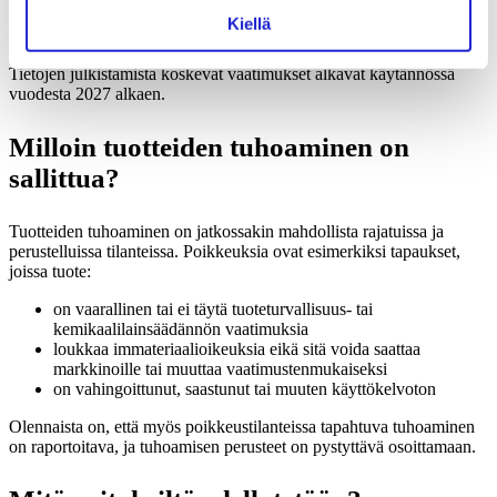
Keskisuuret yritykset: velvoitteet alkavat 19.7.2030
Kiellä
Mikro- ja pienyritykset: rajattu velvoitteiden ulkopuolelle
Tietojen julkistamista koskevat vaatimukset alkavat käytännössä
vuodesta 2027 alkaen.
Milloin tuotteiden tuhoaminen on
sallittua?
Tuotteiden tuhoaminen on jatkossakin mahdollista rajatuissa ja
perustelluissa tilanteissa. Poikkeuksia ovat esimerkiksi tapaukset,
joissa tuote:
on vaarallinen tai ei täytä tuoteturvallisuus- tai
kemikaalilainsäädännön vaatimuksia
loukkaa immateriaalioikeuksia eikä sitä voida saattaa
markkinoille tai muuttaa vaatimustenmukaiseksi
on vahingoittunut, saastunut tai muuten käyttökelvoton
Olennaista on, että myös poikkeustilanteissa tapahtuva tuhoaminen
on raportoitava, ja tuhoamisen perusteet on pystyttävä osoittamaan.