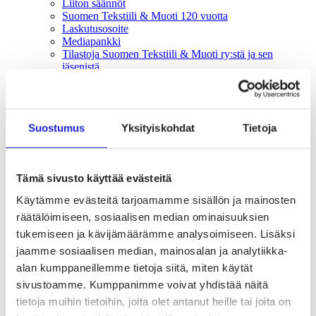
Liiton säännöt
Suomen Tekstiili & Muoti 120 vuotta
Laskutusosoite
Mediapankki
Tilastoja Suomen Tekstiili & Muoti ry:stä ja sen
jäsenistä
Tietosuojaseloste
Alan yritykset Suomessa – tutustu jäseniimme
Suostumus
Yksityiskohdat
Tietoja
Uutishuone
EU kieltää myymättömien vaatteiden ja kenkien tuhoamisen –
Tämä sivusto käyttää evästeitä
mitä yritysten on hyvä tietää?
Käytämme evästeitä tarjoamamme sisällön ja mainosten
24.02.2026
räätälöimiseen, sosiaalisen median ominaisuuksien
Vastuullisuus & kiertotalous
tukemiseen ja kävijämäärämme analysoimiseen. Lisäksi
jaamme sosiaalisen median, mainosalan ja analytiikka-
EU kieltää myymättömien vaatteiden ja
alan kumppaneillemme tietoja siitä, miten käytät
kenkien tuhoamisen – mitä yritysten on
sivustoamme. Kumppanimme voivat yhdistää näitä
hyvä tietää?
tietoja muihin tietoihin, joita olet antanut heille tai joita on