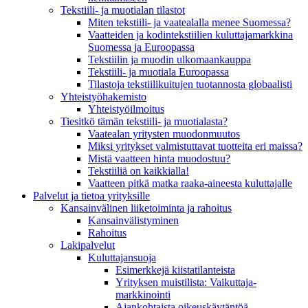
Tekstiili- ja muotialan tilastot
Miten tekstiili- ja vaatealalla menee Suomessa?
Vaatteiden ja kodintekstiilien kuluttajamarkkina
Suomessa ja Euroopassa
Tekstiilin ja muodin ulkomaankauppa
Tekstiili- ja muotiala Euroopassa
Tilastoja tekstiilikuitujen tuotannosta globaalisti
Yhteistyö­hakemisto
Yhteistyöilmoitus
Tiesitkö tämän tekstiili- ja muotialasta?
Vaatealan yritysten muodonmuutos
Miksi yritykset valmistuttavat tuotteita eri maissa?
Mistä vaatteen hinta muodostuu?
Tekstiiliä on kaikkialla!
Vaatteen pitkä matka raaka-aineesta kuluttajalle
Palvelut ja tietoa yrityksille
Kansainvälinen liiketoiminta ja rahoitus
Kansain­välistyminen
Rahoitus
Lakipalvelut
Kuluttajansuoja
Esimerkkejä kiistatilanteista
Yrityksen muistilista: Vaikuttaja­
markkinointi
Ajankohtaista oikeuskäytäntöä