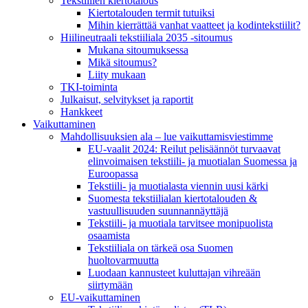
Tekstiilien kiertotalous
Kiertotalouden termit tutuiksi
Mihin kierrättää vanhat vaatteet ja kodintekstiilit?
Hiilineutraali tekstiiliala 2035 -sitoumus
Mukana sitoumuksessa
Mikä sitoumus?
Liity mukaan
TKI-toiminta
Julkaisut, selvitykset ja raportit
Hankkeet
Vaikuttaminen
Mahdollisuuksien ala – lue vaikuttamis­viestimme
EU-vaalit 2024: Reilut pelisäännöt turvaavat
elinvoimaisen tekstiili- ja muotialan Suomessa ja
Euroopassa
Tekstiili- ja muotialasta viennin uusi kärki
Suomesta tekstiilialan kiertotalouden &
vastuullisuuden suunnannäyttäjä
Tekstiili- ja muotiala tarvitsee monipuolista
osaamista
Tekstiiliala on tärkeä osa Suomen
huoltovarmuutta
Luodaan kannusteet kuluttajan vihreään
siirtymään
EU-vaikuttaminen