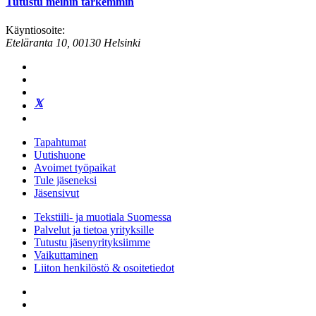
Tutustu meihin tarkemmin
Käyntiosoite:
Eteläranta 10, 00130 Helsinki
Tapahtumat
Uutishuone
Avoimet työpaikat
Tule jäseneksi
Jäsensivut
Tekstiili- ja muotiala Suomessa
Palvelut ja tietoa yrityksille
Tutustu jäsenyrityksiimme
Vaikuttaminen
Liiton henkilöstö & osoitetiedot