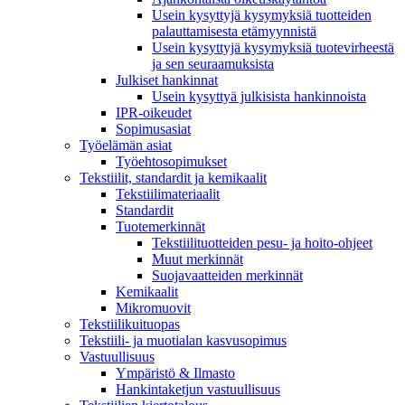
Usein kysyttyjä kysymyksiä tuotteiden
palauttamisesta etämyynnistä
Usein kysyttyjä kysymyksiä tuotevirheestä
ja sen seuraamuksista
Julkiset hankinnat
Usein kysyttyä julkisista hankinnoista
IPR-oikeudet
Sopimusasiat
Työelämän asiat
Työehto­sopimukset
Tekstiilit, standardit ja kemikaalit
Tekstiilimateriaalit
Standardit
Tuotemerkinnät
Tekstiilituotteiden pesu- ja hoito-ohjeet
Muut merkinnät
Suojavaatteiden merkinnät
Kemikaalit
Mikromuovit
Tekstiilikuitu­opas
Tekstiili- ja muotialan kasvusopimus
Vastuullisuus
Ympäristö & Ilmasto
Hankintaketjun vastuullisuus