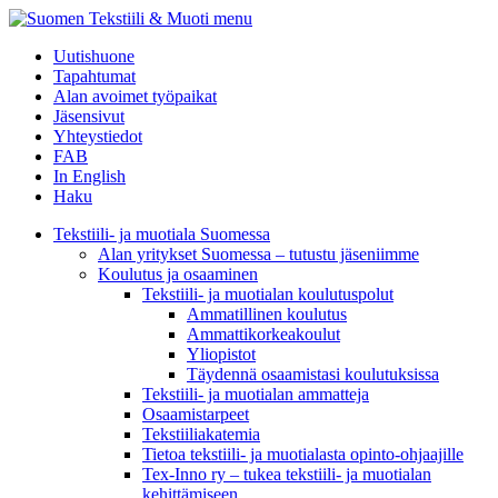
menu
Uutishuone
Tapahtumat
Alan avoimet työpaikat
Jäsensivut
Yhteystiedot
FAB
In English
Haku
Tekstiili- ja muotiala Suomessa
Alan yritykset Suomessa – tutustu jäseniimme
Koulutus ja osaaminen
Tekstiili- ja muotialan koulutuspolut
Ammatillinen koulutus
Ammattikorkeakoulut
Yliopistot
Täydennä osaamistasi koulutuksissa
Tekstiili- ja muotialan ammatteja
Osaamistarpeet
Tekstiiliakatemia
Tietoa tekstiili- ja muotialasta opinto-ohjaajille
Tex-Inno ry – tukea tekstiili- ja muotialan
kehittämiseen