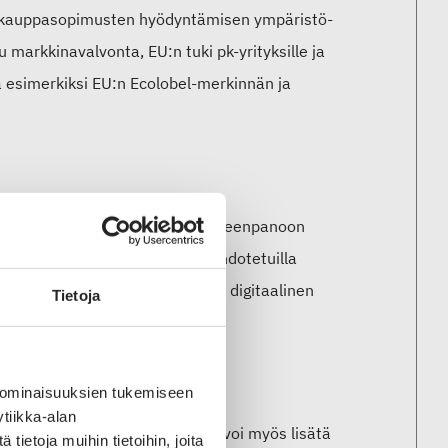
aakauppasopimusten hyödyntämisen ympäristö-
markkinavalvonta, EU:n tuki pk-yrityksille ja
sä esimerkiksi EU:n Ecolobel-merkinnän ja
 EU:n tekstiilistrategia. Sen toimeenpanoon
 selvitetään, mitä vaikutuksia ehdotetuilla
isiä aloitteita ovat muun muassa digitaalinen
Tietoja
uu.
 ominaisuuksien tukemiseen
tiikka-alan
yöpaikkoihin ja osaamiseen. Se voi myös lisätä
ietoja muihin tietoihin, joita