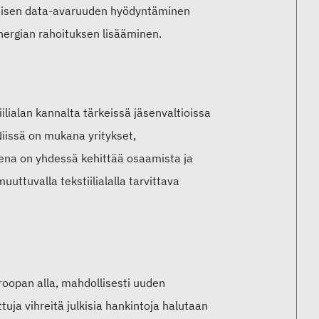
alaisen data-avaruuden hyödyntäminen
nergian rahoituksen lisääminen.
ilialan kannalta tärkeissä jäsenvaltioissa
Niissä on mukana yritykset,
sena on yhdessä kehittää osaamista ja
uttuvalla tekstiilialalla tarvittava
roopan alla, mahdollisesti uuden
ja vihreitä julkisia hankintoja halutaan