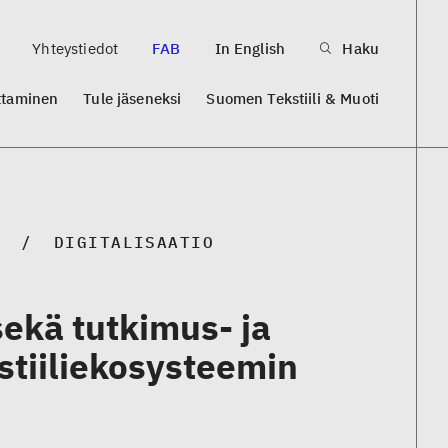
Yhteystiedot
FAB
In English
Haku
ttaminen
Tule jäseneksi
Suomen Tekstiili & Muoti
DIGITALISAATIO
sekä tutkimus- ja
stiiliekosysteemin