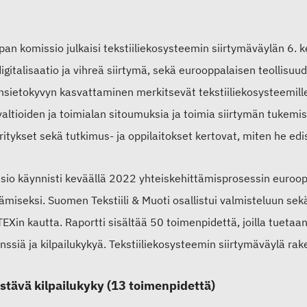
pan komissio julkaisi tekstiiliekosysteemin siirtymäväylän 6.
digitalisaatio ja vihreä siirtymä, sekä
eurooppalaisen teollisuud
önsietokyvyn kasvattaminen merkitsevät tekstiiliekosysteemille
altioiden ja toimialan sitoumuksia ja toimia siirtymän tukemis
ritykset sekä tutkimus- ja oppilaitokset kertovat, mi
ten he edi
sio käynnisti keväällä 2022 yhteiskehittämisprosessin euroop
ämiseksi. Suomen Tekstiili & Muoti osallistui valmisteluun se
EXin kautta.
Raportti
sisältää 50 toimenpidettä, joilla tuetaan
enssiä ja kilpailukykyä. Tekstiiliekosysteemin siirtymäväylä ra
stävä kilpailukyky (13 toimenpidettä)