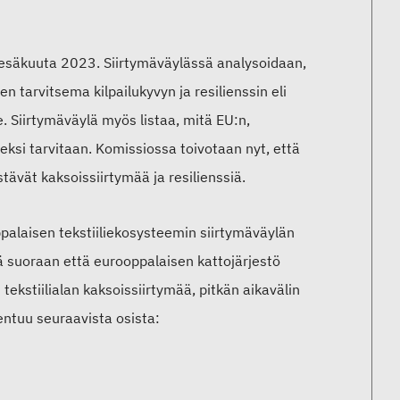
 kesäkuuta 2023. Siirtymäväylässä analysoidaan,
en tarvitsema kilpailukyvyn ja
resilienssin
eli
. Siirtymäväylä myös listaa, mitä EU:n,
eksi tarvitaan.
Komissiossa toivotaan
nyt
, että
stävät kaksoissiirtymää ja
resilienssiä
.
palaisen tekstiiliekosysteemin siirtymäväylän
kä suoraan että eurooppalaisen kattojärjestö
 tekstiilialan kaksoissiirtymää, pitkän aikavälin
kentuu seuraavista osista: