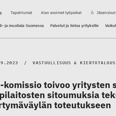
e
Tapahtumat
Alan avoimet työpaikat
Jäsensivut
ili- ja muotiala Suomessa
Palvelut ja tietoa yrityksille
Vaiku
09.2023
VASTUULLISUUS & KIERTOTALOUS
-komissio toivoo yritysten 
pilaitosten sitoumuksia tek
irtymäväylän toteutukseen