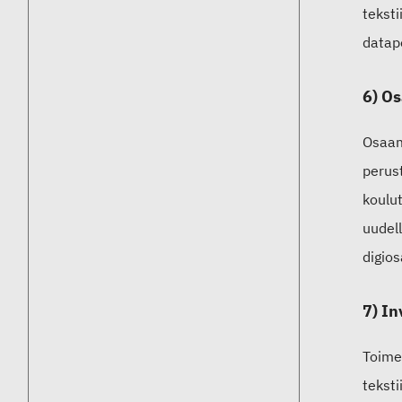
tekst
datap
6) O
Osaam
perust
koulu
uudell
digio
7) In
Toime
tekst