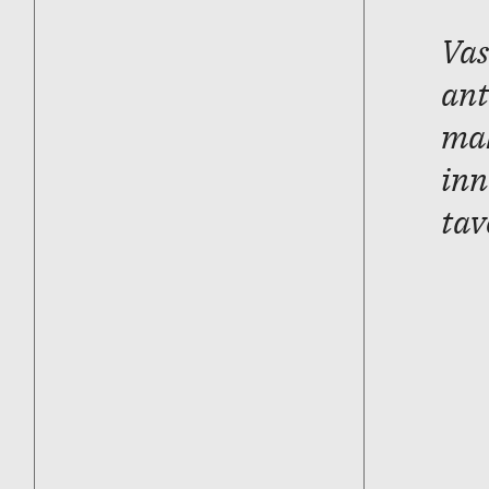
Vas
ant
mah
inn
tav