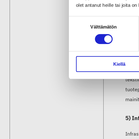
EU:ssa
olet antanut heille tai joita o
tekst
Suostumuksen
Skills
Välttämätön
valinta
4) Tu
TKI-ka
Kiellä
tutki
teksti
tuote
maini
5) In
Infra