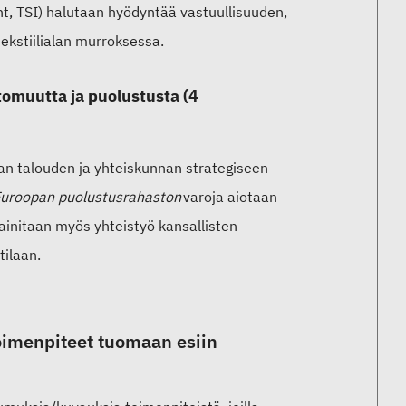
t, TSI) halutaan hyödyntää vastuullisuuden,
tekstiilialan murroksessa.
tomuutta ja puolustusta (4
pan talouden ja yhteiskunnan strategiseen
uroopan puolustusrahaston
varoja aiotaan
mainitaan myös yhteistyö kansallisten
tilaan.
oimenpiteet tuomaan esiin