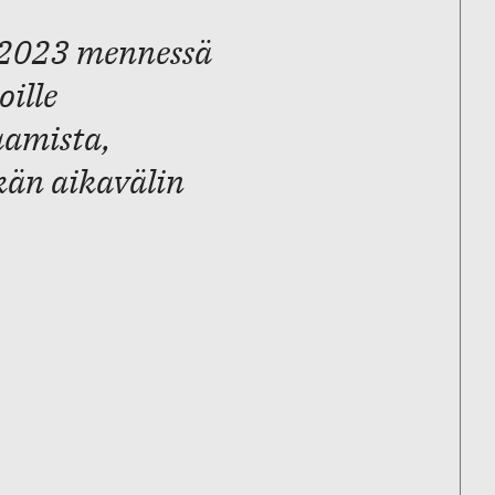
.2023 mennessä
oille
aamista,
kän aikavälin