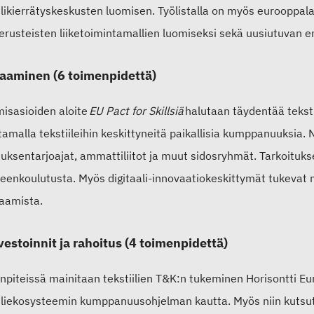
iilikierrätyskeskusten luomisen. Työlistalla on myös euroopp
erusteisten liiketoimintamallien luomiseksi sekä uusiutuvan e
saaminen (6 toimenpidettä)
isasioiden aloite
EU Pact for Skillsiä
halutaan täydentää teksti
amalla tekstiileihin keskittyneitä paikallisia kumppanuuksia. 
tuksentarjoajat, ammattiliitot ja muut sidosryhmät. Tarkoituk
eenkoulutusta. Myös digitaali-innovaatiokeskittymät tukevat mu
saamista.
vestoinnit ja rahoitus (4 toimenpidettä)
npiteissä mainitaan tekstiilien T&K:n tukeminen Horisontti Eu
iiliekosysteemin kumppanuusohjelman kautta. Myös niin kutsuttu