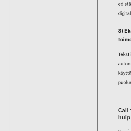
edist
digita
8) Ek
toim
Teksti
autono
käyttä
puolu
Call
huip