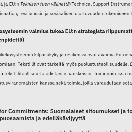
ää ja EU:n
Teknisen tuen välinettä
(Technical Support Instrumen
lisaation, resilienssin ja sosiaalisen ulottuvuuden tukemiseen 
osysteemin valmius tukea EU:n strategista riippumat
enpidettä)
iliekosysteemin kilpailukyky ja resilienssi ovat avaimia Euroo
miaan. Tekstiilit ovat tärkeitä myös puolustusteollisuudelle.
E
ä tekstiiliteollisuutta edistäviin hankkeisiin. Toimenpiteissä 
stusviranomaisten kanssa sekä toimia, joilla varaudutaan sota
 for Commitments: Suomalaiset sitoumukset ja t
puosaamista ja edelläkävijyyttä