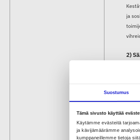
Kestä
ja sos
toimij
vihrei
2) Sä
Keskei
liitty
lainsä
Suostumus
tuotep
Tämä sivusto käyttää eväste
3) So
Käytämme evästeitä tarjoama
ja kävijämäärämme analysoim
Kaksoi
kumppaneillemme tietoja siitä