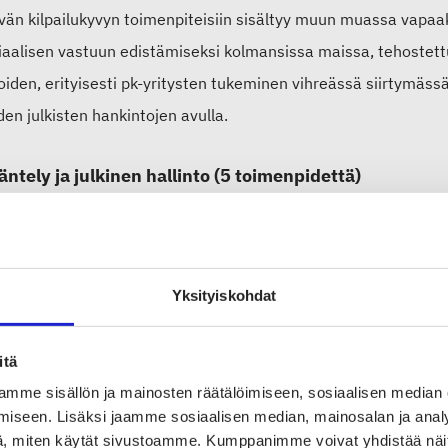
vän kilpailukyvyn toimenpiteisiin sisältyy muun muassa vap
iaalisen vastuun edistämiseksi kolmansissa maissa, tehostettu 
oiden, erityisesti pk-yritysten tukeminen vihreässä siirtymäs
den julkisten hankintojen avulla.
äntely ja julkinen hallinto (5 toimenpidettä)
set raamit sääntelyn ja julkisen hallinnon toimenpiteisiin tuo
en komissio sitoutuu tekemään niin kutsuttuja pk-testejä, joilla
ädäntöuudistuksilla on pk-yrityksiin. Tekstiilistrategian keske
Yksityiskohdat
assi, tekstiilimerkintöjen uudistus ja laajennettu tuottajavast
itä
siaalinen ulottuvuus (4 toimenpidettä)
mme sisällön ja mainosten räätälöimiseen, sosiaalisen median
iseen. Lisäksi jaamme sosiaalisen median, mainosalan ja analy
ssiirtymällä tulee olemaan merkittävä vaikutus tekstiilialan t
, miten käytät sivustoamme. Kumppanimme voivat yhdistää näitä t