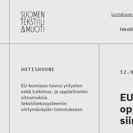
Uutishuon
Teksti
UUTISHUONE
12.
EU-komissio toivoo yritysten
sekä tutkimus- ja oppilaitosten
EU
sitoumuksia
tekstiiliekosysteemin
op
siirtymäväylän toteutukseen
si