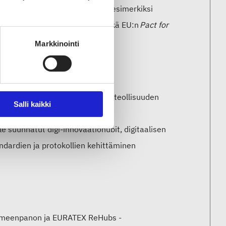
lottuvuuden keinoissa mainitaan esimerkiksi
n vuoropuhelun vahvistaminen sekä EU:n
Pact for
ymään tarvittava osaamista.
Markkinointi
isut (9 toimenpidettä)
 investoinnit Euroopan tekstiiliteollisuuden
Salli kaikki
itusta uusille teknologioille ja
lle suunnatut digi-innovaatiohubit, digitaalisen
ndardien ja protokollien kehittäminen
 toimeenpanon ja EURATEX ReHubs -