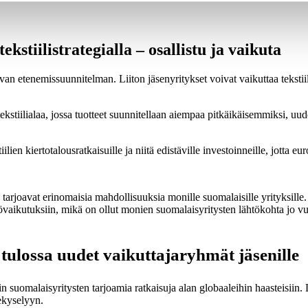
ekstiilistrategialla – osallistu ja vaikuta
an etenemissuunnitelman. Liiton jäsenyritykset voivat vaikuttaa tekstiili
ekstiilialaa, jossa tuotteet suunnitellaan aiempaa pitkäikäisemmiksi, uudell
tiilien kiertotalousratkaisuille ja niitä edistäville investoinneille, jotta
tarjoavat erinomaisia mahdollisuuksia monille suomalaisille yrityksille. 
vaikutuksiin, mikä on ollut monien suomalaisyritysten lähtökohta jo vu
– tulossa uudet vaikuttajaryhmät jäsenille
in suomalaisyritysten tarjoamia ratkaisuja alan globaaleihin haasteisiin. 
tekyselyyn.