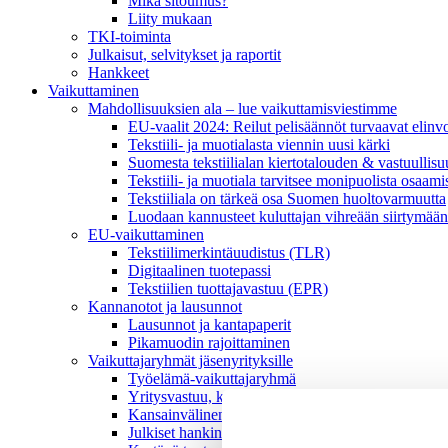
Mikä sitoumus?
Liity mukaan
TKI-toiminta
Julkaisut, selvitykset ja raportit
Hankkeet
Vaikuttaminen
Mahdollisuuksien ala – lue vaikuttamis­viestimme
EU-vaalit 2024: Reilut pelisäännöt turvaavat elinv
Tekstiili- ja muotialasta viennin uusi kärki
Suomesta tekstiilialan kiertotalouden & vastuullis
Tekstiili- ja muotiala tarvitsee monipuolista osaami
Tekstiiliala on tärkeä osa Suomen huoltovarmuutta
Luodaan kannusteet kuluttajan vihreään siirtymään
EU-vaikuttaminen
Tekstiilimerkintäuudistus (TLR)
Digitaalinen tuotepassi
Tekstiilien tuottajavastuu (EPR)
Kannanotot ja lausunnot
Lausunnot ja kantapaperit
Pikamuodin rajoittaminen
Vaikuttajaryhmät jäsenyrityksille
Työelämä-vaikuttajaryhmä
Yritysvastuu, kiertotalous ja toimivat markkinat -
Kansainvälinen liiketoiminta ja rahoitus -vaikutta
Julkiset hankinnat ja huoltovarmuus -vaikuttajary