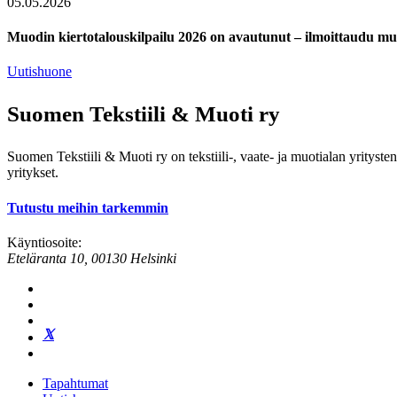
05.05.2026
Muodin kiertotalouskilpailu 2026 on avautunut – ilmoittaudu m
Uutishuone
Suomen Tekstiili & Muoti ry
Suomen Tekstiili & Muoti ry on tekstiili-, vaate- ja muotialan yrityste
yritykset.
Tutustu meihin tarkemmin
Käyntiosoite:
Eteläranta 10, 00130 Helsinki
Tapahtumat