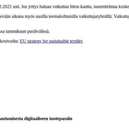
2.2021 asti. Jos yritys haluaa vaikuttaa liiton kautta, suunnitelmaa ko
evään aikana myös uusilla teemakohtaisilla vaikuttajaryhmillä. Vaikuttaj
ossa tammikuun puolivälissä.
kkosivuilta:
EU strategy for sustainable textiles
tumisesta digitaaliseen tuotepassiin