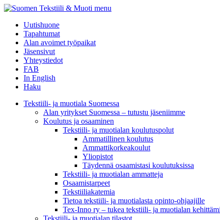
menu
Uutishuone
Tapahtumat
Alan avoimet työpaikat
Jäsensivut
Yhteystiedot
FAB
In English
Haku
Tekstiili- ja muotiala Suomessa
Alan yritykset Suomessa – tutustu jäseniimme
Koulutus ja osaaminen
Tekstiili- ja muotialan koulutuspolut
Ammatillinen koulutus
Ammattikorkeakoulut
Yliopistot
Täydennä osaamistasi koulutuksissa
Tekstiili- ja muotialan ammatteja
Osaamistarpeet
Tekstiiliakatemia
Tietoa tekstiili- ja muotialasta opinto-ohjaajille
Tex-Inno ry – tukea tekstiili- ja muotialan kehittäm
Tekstiili- ja muotialan tilastot