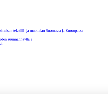
oimaisen tekstiili- ja muotialan Suomessa ja Euroopassa
uuden suunnannäyttäjä
sta
vaikuttajaryhmä
jaryhmä
hmä