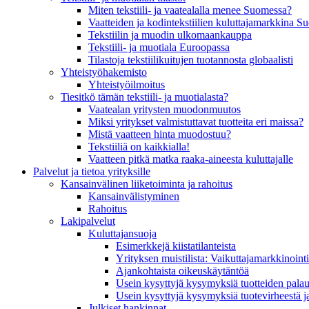
Miten tekstiili- ja vaatealalla menee Suomessa?
Vaatteiden ja kodintekstiilien kuluttajamarkkina 
Tekstiilin ja muodin ulkomaankauppa
Tekstiili- ja muotiala Euroopassa
Tilastoja tekstiilikuitujen tuotannosta globaalisti
Yhteistyö­hakemisto
Yhteistyöilmoitus
Tiesitkö tämän tekstiili- ja muotialasta?
Vaatealan yritysten muodonmuutos
Miksi yritykset valmistuttavat tuotteita eri maissa?
Mistä vaatteen hinta muodostuu?
Tekstiiliä on kaikkialla!
Vaatteen pitkä matka raaka-aineesta kuluttajalle
Palvelut ja tietoa yrityksille
Kansainvälinen liiketoiminta ja rahoitus
Kansain­välistyminen
Rahoitus
Lakipalvelut
Kuluttajansuoja
Esimerkkejä kiistatilanteista
Yrityksen muistilista: Vaikuttaja­markkinointi
Ajankohtaista oikeuskäytäntöä
Usein kysyttyjä kysymyksiä tuotteiden palau
Usein kysyttyjä kysymyksiä tuotevirheestä j
Julkiset hankinnat