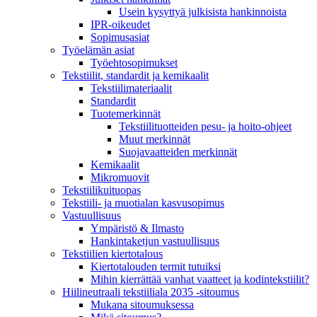
Usein kysyttyä julkisista hankinnoista
IPR-oikeudet
Sopimusasiat
Työelämän asiat
Työehto­sopimukset
Tekstiilit, standardit ja kemikaalit
Tekstiilimateriaalit
Standardit
Tuotemerkinnät
Tekstiilituotteiden pesu- ja hoito-ohjeet
Muut merkinnät
Suojavaatteiden merkinnät
Kemikaalit
Mikromuovit
Tekstiilikuitu­opas
Tekstiili- ja muotialan kasvusopimus
Vastuullisuus
Ympäristö & Ilmasto
Hankintaketjun vastuullisuus
Tekstiilien kiertotalous
Kiertotalouden termit tutuiksi
Mihin kierrättää vanhat vaatteet ja kodintekstiilit?
Hiilineutraali tekstiiliala 2035 -sitoumus
Mukana sitoumuksessa