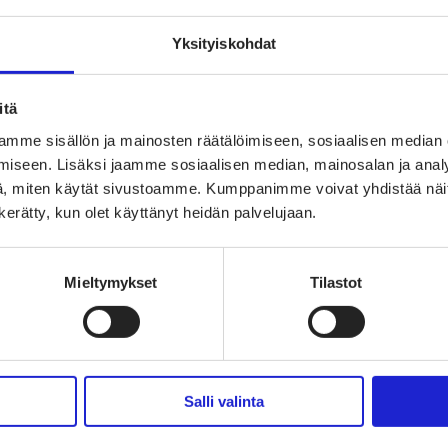
Yksityiskohdat
itä
mme sisällön ja mainosten räätälöimiseen, sosiaalisen median
iseen. Lisäksi jaamme sosiaalisen median, mainosalan ja analy
, miten käytät sivustoamme. Kumppanimme voivat yhdistää näitä t
n kerätty, kun olet käyttänyt heidän palvelujaan.
Mieltymykset
Tilastot
Salli valinta
sallistu ja vaikuta