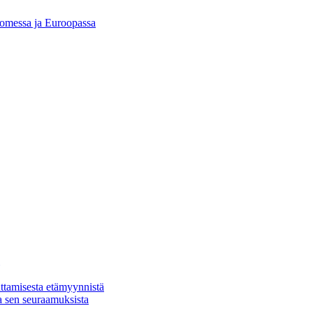
Suomessa ja Euroopassa
ttamisesta etämyynnistä
a sen seuraamuksista