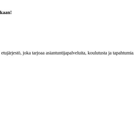
ukaan!
n etujärjestö, joka tarjoaa asiantuntijapalveluita, koulutusta ja tapahtu