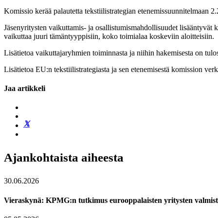
Komissio kerää palautetta tekstiilistrategian etenemissuunnitelmaan 2.
Jäsenyritysten vaikuttamis- ja osallistumismahdollisuudet lisääntyvät k
vaikuttaa juuri tämäntyyppisiin, koko toimialaa koskeviin aloitteisiin.
Lisätietoa vaikuttajaryhmien toiminnasta ja niihin hakemisesta on tul
Lisätietoa EU:n tekstiilistrategiasta ja sen etenemisestä komission ver
Jaa artikkeli
Ajankohtaista aiheesta
30.06.2026
Vieraskynä: KPMG:n tutkimus eurooppalaisten yritysten valmistau