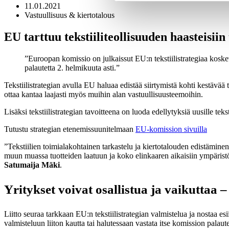
11.01.2021
Vastuullisuus & kiertotalous
EU tarttuu tekstiiliteollisuuden haasteisiin t
Euroopan komissio on julkaissut EU:n tekstiilistrategiaa koskev
palautetta 2. helmikuuta asti.
Tekstiilistrategian avulla EU haluaa edistää siirtymistä kohti kestävää t
ottaa kantaa laajasti myös muihin alan vastuullisuusteemoihin.
Lisäksi tekstiilistrategian tavoitteena on luoda edellytyksiä uusille teks
Tutustu strategian etenemissuunitelmaan
EU-komission sivuilla
”Tekstiilien toimialakohtainen tarkastelu ja kiertotalouden edistäminen 
muun muassa tuotteiden laatuun ja koko elinkaaren aikaisiin ympäristö
Satumaija Mäki
.
Yritykset voivat osallistua ja vaikuttaa 
Liitto seuraa tarkkaan EU:n tekstiilistrategian valmistelua ja nostaa esi
valmisteluun liiton kautta tai halutessaan vastata itse komission palau