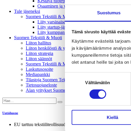
Kestävä tuotepolitiikka​ -vaikuttajaryhmä
Osaaminen ja vetovoima -vaikuttajaryhmä
Tule jäseneksi
Suostumus
Suomen Tekstiili & Muodin jäsenyysmuodot
Liity varsinaiseksi jäseneksi
Liity startup-jäseneksi
Tämä sivusto käyttää eväste
Liity kumppani­jäseneksi
Suomen Tekstiili & Muoti
Käytämme evästeitä tarjoama
Liiton hallitus
ja kävijämäärämme analysoim
Liiton henkilöstö & yhteystiedot
Liiton strategia
kumppaneillemme tietoja siitä
Liiton säännöt
olet antanut heille tai joita o
Suomen Tekstiili & Muoti 120 vuotta
Laskutusosoite
Mediapankki
Suostumuksen
Tilastoja Suomen Tekstiili & Muoti ry:stä ja sen jäsenistä
Välttämätön
valinta
Tietosuojaseloste
Alan yritykset Suomessa – tutustu jäseniimme
Uutishuone
Kiellä
EU tarttuu tekstiiliteollisuuden haasteisiin tekstiilistrategialla – o