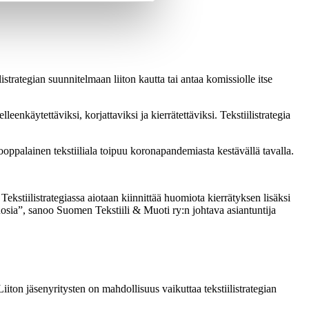
strategian suunnitelmaan liiton kautta tai antaa komissiolle itse
eenkäytettäviksi, korjattaviksi ja kierrätettäviksi. Tekstiilistrategia
 eurooppalainen tekstiiliala toipuu koronapandemiasta kestävällä tavalla.
Tekstiilistrategiassa aiotaan kiinnittää huomiota kierrätyksen lisäksi
osia”, sanoo Suomen Tekstiili & Muoti ry:n johtava asiantuntija
Liiton jäsenyritysten on mahdollisuus vaikuttaa tekstiilistrategian