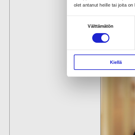
olet antanut heille tai joita o
Suostumuksen
Välttämätön
valinta
Kiellä