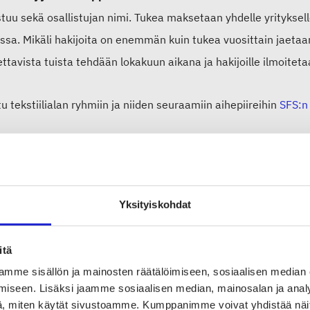
istuu sekä osallistujan nimi. Tukea maksetaan yhdelle yrityks
ssa. Mikäli hakijoita on enemmän kuin tukea vuosittain jaetaa
tavista tuista tehdään lokakuun aikana ja hakijoille ilmoitet
u tekstiilialan ryhmiin ja niiden seuraamiin aihepiireihin
SFS:n 
yös SFS:n myöntämistä alennuksista pienille yrityksille sekä 
stöjärjestöille.
Yksityiskohdat
//sfs.fi/osallistu-ja-vaikuta/miten-voin-osallistua-standardoin
itä
mme sisällön ja mainosten räätälöimiseen, sosiaalisen median
iseen. Lisäksi jaamme sosiaalisen median, mainosalan ja analy
artikkeli
, miten käytät sivustoamme. Kumppanimme voivat yhdistää näitä t