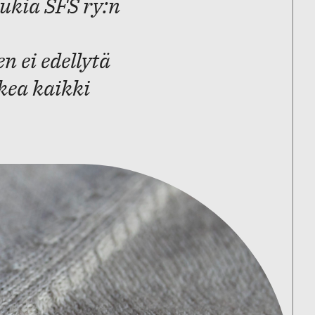
ukia SFS ry:n
 ei edellytä
kea kaikki