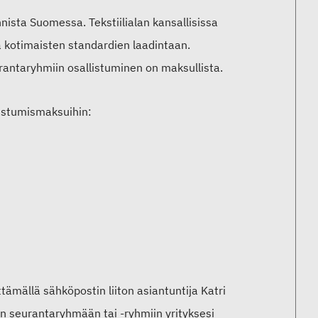
nista Suomessa. Tekstiilialan kansallisissa
a kotimaisten standardien laadintaan.
urantaryhmiin osallistuminen on maksullista.
listumismaksuihin:
ämällä sähköpostin liiton asiantuntija Katri
hin seurantaryhmään tai -ryhmiin yrityksesi