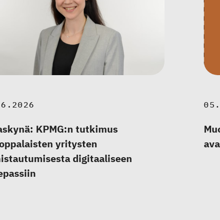
06.2026
05
askynä: KPMG:n tutkimus
Muo
oppalaisten yritysten
ava
istautumisesta digitaaliseen
epassiin