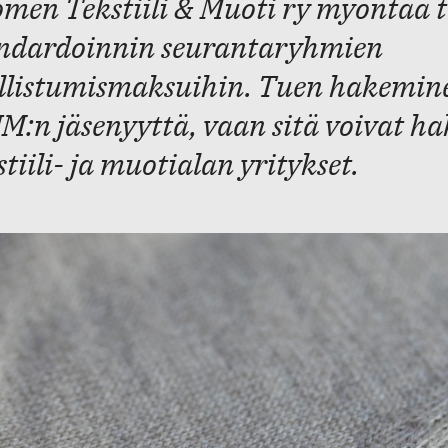
men Tekstiili & Muoti ry myöntää t
ndardoinnin seurantaryhmien
llistumismaksuihin. Tuen hakeminen
M:n jäsenyyttä, vaan sitä voivat ha
stiili- ja muotialan yritykset.