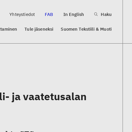
Yhteystiedot
FAB
In English
Haku
ttaminen
Tule jäseneksi
Suomen Tekstiili & Muoti
li- ja vaatetusalan