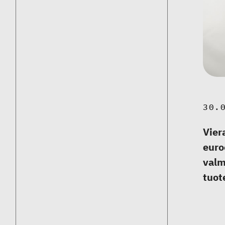
30.
Vier
euro
valm
tuot