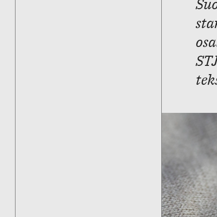
Suo
sta
osa
STJ
tek