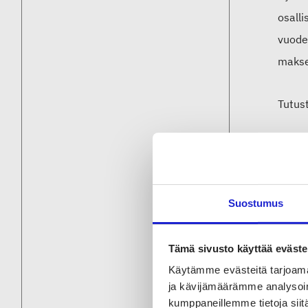
osall
vuode
makset
Tutust
Lue m
ympäri
Suostumus
https:
Tämä sivusto käyttää eväste
Käytämme evästeitä tarjoama
ja kävijämäärämme analysoim
Jaa 
kumppaneillemme tietoja siitä