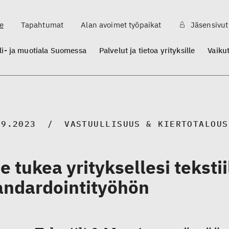
e
Tapahtumat
Alan avoimet työpaikat
Jäsensivut
ili- ja muotiala Suomessa
Palvelut ja tietoa yrityksille
Vaiku
09.2023
VASTUULLISUUS & KIERTOTALOUS
e tukea yrityksellesi tekstii
andardointityöhön