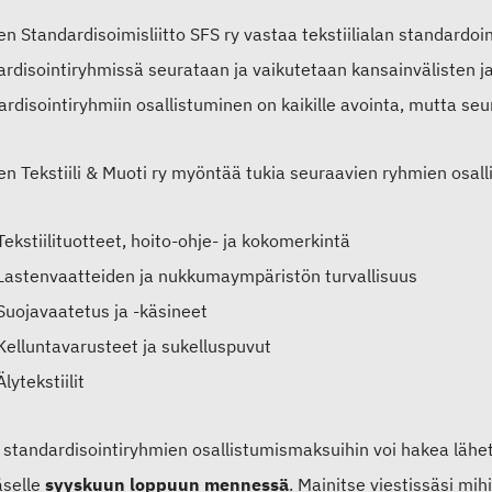
 Standardisoimisliitto SFS ry vastaa tekstiilialan standardoin
ardisointiryhmissä seurataan ja vaikutetaan kansainvälisten j
rdisointiryhmiin osallistuminen on kaikille avointa, mutta se
n Tekstiili & Muoti ry myöntää tukia seuraavien ryhmien osal
Tekstiilituotteet, hoito-ohje- ja kokomerkintä
Lastenvaatteiden ja nukkumaympäristön turvallisuus
Suojavaatetus ja -käsineet
Kelluntavarusteet ja sukelluspuvut
Älytekstiilit
 standardisointiryhmien osallistumismaksuihin voi hakea lähett
äselle
syyskuun loppuun mennessä
. Mainitse viestissäsi mi