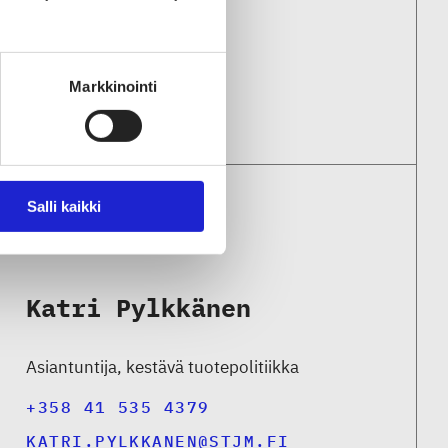
Markkinointi
Salli kaikki
Katri Pylkkänen
Asiantuntija, kestävä tuotepolitiikka
+358 41 535 4379
KATRI.PYLKKANEN@STJM.FI