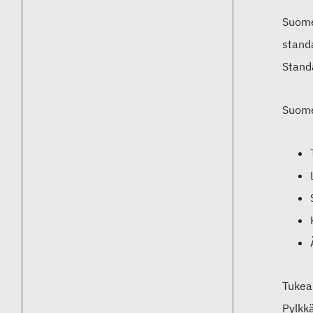
Suomen
stand
Standa
Suome
Tukea
Pylkk