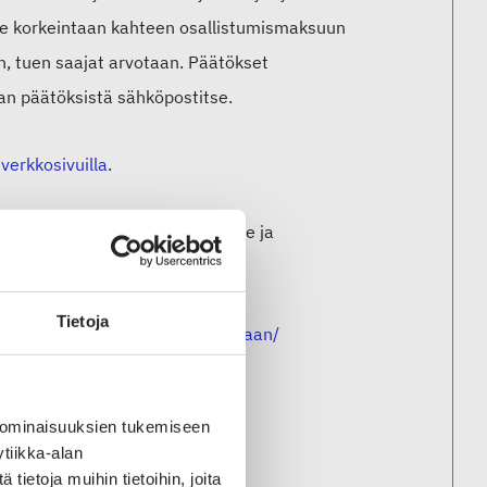
elle korkeintaan kahteen osallistumismaksuun
n, tuen saajat arvotaan. Päätökset
aan päätöksistä sähköpostitse.
verkkosivuilla
.
maksuttomuudesta oppilaitoksille ja
Tietoja
tiin/liity-sfsn-standardointiryhmaan/
 ominaisuuksien tukemiseen
tiikka-alan
ietoja muihin tietoihin, joita