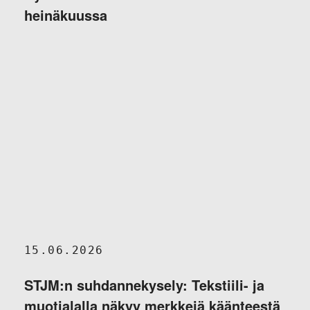
heinäkuussa
15.06.2026
STJM:n suhdannekysely: Tekstiili- ja
muotialalla näkyy merkkejä käänteestä