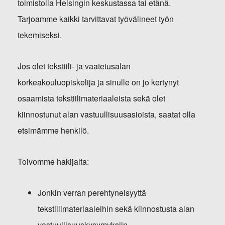
toimistolla Helsingin keskustassa tai etänä.
Tarjoamme kaikki tarvittavat työvälineet työn
tekemiseksi.
Jos olet tekstiili- ja vaatetusalan
korkeakouluopiskelija ja sinulle on jo kertynyt
osaamista tekstiilimateriaaleista sekä olet
kiinnostunut alan vastuullisuusasioista, saatat olla
etsimämme henkilö.
Toivomme hakijalta:
Jonkin verran perehtyneisyyttä
tekstiilimateriaaleihin sekä kiinnostusta alan
vastuullisuuskysymyksiin