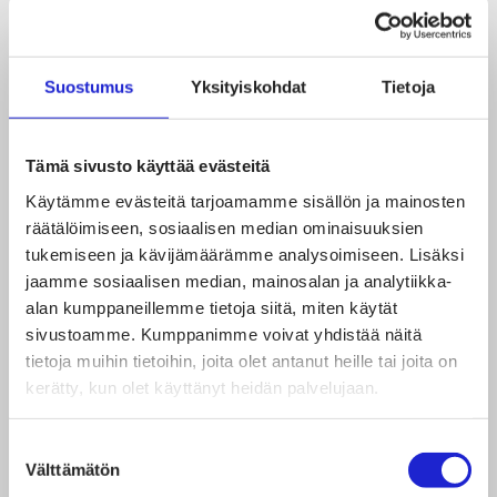
editoinnista, some-takeovereista tai vaikkapa
englanninkielisestä sisällöntuotannosta? Kerro
näistä hakemuksessasi, niin voimme jutella aiheesta
Suostumus
Yksityiskohdat
Tietoja
lisää.
Tämä sivusto käyttää evästeitä
Harjoittelu alkaa sopimuksen mukaan, aikaisintaan
Käytämme evästeitä tarjoamamme sisällön ja mainosten
elokuussa 2021. Harjoittelun kesto sovitaan
räätälöimiseen, sosiaalisen median ominaisuuksien
tapauskohtaisesti, mutta toiveemme on, että
tukemiseen ja kävijämäärämme analysoimiseen. Lisäksi
harjoittelusi kestäisi 3–4 kuukautta. Haemme
jaamme sosiaalisen median, mainosalan ja analytiikka-
alan kumppaneillemme tietoja siitä, miten käytät
tehtävään ensisijaisesti korkeakouluharjoittelijaa.
sivustoamme. Kumppanimme voivat yhdistää näitä
tietoja muihin tietoihin, joita olet antanut heille tai joita on
Edellytämme hakijalta:
kerätty, kun olet käyttänyt heidän palvelujaan.
Suostumuksen
Kiinnostusta tekstiili- ja muotialan aiheisiin
Välttämätön
valinta
Erinomaista suomen kielen taitoa ja sujuvaa