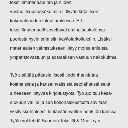
tekstiilimateriaaleihin ja niiden
vastuullisuusnäkökulmiin liittyvän kirjallisen
kokonaisuuden toteuttamisessa. Eri
tekstiilimateriaalit soveltuvat ominaisuuksiensa
puolesta hyvin erilaisiin käyttötarkoituksiin. Lisäksi
materiaalien valmistukseen liittyy monia erilaisia
ympäristövastuun ja sosiaalisen vastuun näkökulmia.
Työ sisältää pääasiallisesti tiedonhankintaa
kotimaisista ja kansainvälisistä tietolähteistä sekä
aiheeseen liittyvää kirjoitustyötä. Työ ajoittuu kesä-
elokuun välille ja sen kokonaiskestosta sovitaan
yksityiskohtaisesti tehtävään valitun henkilön kanssa.
Työtä voi tehdä Suomen Tekstiili & Muoti ry:n