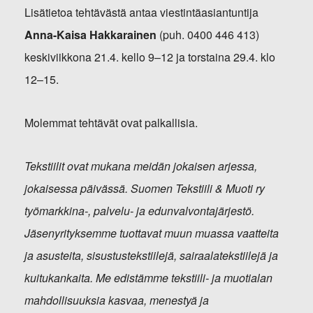
Lisätietoa tehtävästä antaa viestintäasiantuntija
Anna-Kaisa Hakkarainen
(puh. 0400 446 413)
keskiviikkona 21.4. kello 9–12 ja torstaina 29.4. klo
12–15.
Molemmat tehtävät ovat palkallisia.
Tekstiilit ovat mukana meidän jokaisen arjessa,
jokaisessa päivässä. Suomen Tekstiili & Muoti ry
työmarkkina-, palvelu- ja edunvalvontajärjestö.
Jäsenyrityksemme tuottavat muun muassa vaatteita
ja asusteita, sisustustekstiilejä, sairaalatekstiilejä ja
kuitukankaita. Me edistämme tekstiili- ja muotialan
mahdollisuuksia kasvaa, menestyä ja