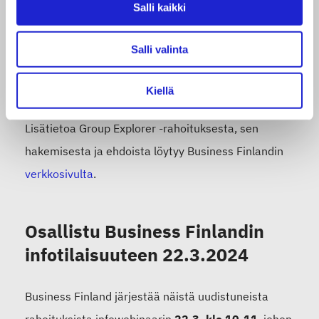
Salli kaikki
tällaisen yritysryhmän kokoamisesta, voitte ottaa
liitossa yhteyttä Marja-Liisa Niinikoskeen (
marja-
Salli valinta
liisa.niinikoski@stjm.fi
) tai 18.3.2024 alkaen Anne
Ruokamoon (
anne.ruokamo@stjm.fi
).
Kiellä
Lisätietoa Group Explorer -rahoituksesta, sen
hakemisesta ja ehdoista löytyy Business Finlandin
verkkosivulta
.
Osallistu Business Finlandin
infotilaisuuteen 22.3.2024
Business Finland järjestää näistä uudistuneista