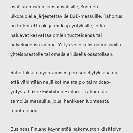
osallistumiseen kansainvälisille, Suomen
ulkopuolella järjestettäville B2B-messuille. Rahoitus
on tarkoitettu pk- ja midcap-yrityksille, jotka
haluavat kasvattaa omien tuotteidensa tai
palveluidensa vientiä. Yritys voi osallistua messuilla
yhteisosastolle tai omalla erillisellä osastollaan.
Rahoituksen myöntämisen perusedellytyksenä on,
että vähintään neljä kotimaista pk- tai midcap-
yritystä hakee Exhibition Explorer -rahoitusta
samoille messuille, jollei hankkeen luonteesta
muuta johdu.
Business Finland käynnistää hakemusten käsittelyn