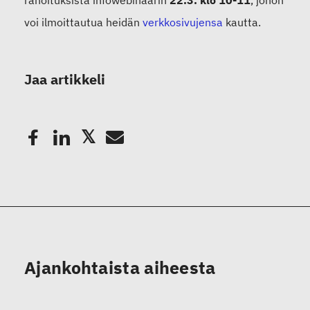
rahoituksista infowebinaarin
22.3. klo 10-11
, johon
voi
ilmoittautua heidän
verkkosivujensa
kautta.
Jaa artikkeli
Ajankohtaista aiheesta