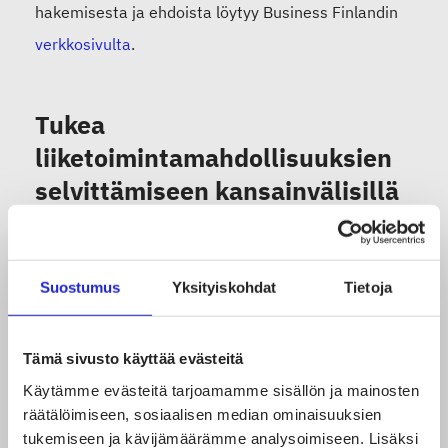
hakemisesta ja ehdoista löytyy Business Finlandin
verkkosivulta
.
Tukea
liiketoimintamahdollisuuksien
selvittämiseen kansainvälisillä
markkinoilla: Group Explorer
Group Explorer -rahoitus on tarkoitettu
Suostumus
Yksityiskohdat
Tietoja
yritysryhmille yhteisten
liiketoimintamahdollisuuksien selvittämiseen
Tämä sivusto käyttää evästeitä
kansainvälisillä markkinoilla.
Käytämme evästeitä tarjoamamme sisällön ja mainosten
räätälöimiseen, sosiaalisen median ominaisuuksien
tukemiseen ja kävijämäärämme analysoimiseen. Lisäksi
Business Finland myöntää rahoitusta 4‒10