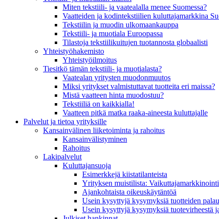
Miten tekstiili- ja vaatealalla menee Suomessa?
Vaatteiden ja kodintekstiilien kuluttajamarkkina 
Tekstiilin ja muodin ulkomaankauppa
Tekstiili- ja muotiala Euroopassa
Tilastoja tekstiilikuitujen tuotannosta globaalisti
Yhteistyö­hakemisto
Yhteistyöilmoitus
Tiesitkö tämän tekstiili- ja muotialasta?
Vaatealan yritysten muodonmuutos
Miksi yritykset valmistuttavat tuotteita eri maissa?
Mistä vaatteen hinta muodostuu?
Tekstiiliä on kaikkialla!
Vaatteen pitkä matka raaka-aineesta kuluttajalle
Palvelut ja tietoa yrityksille
Kansainvälinen liiketoiminta ja rahoitus
Kansain­välistyminen
Rahoitus
Lakipalvelut
Kuluttajansuoja
Esimerkkejä kiistatilanteista
Yrityksen muistilista: Vaikuttaja­markkinointi
Ajankohtaista oikeuskäytäntöä
Usein kysyttyjä kysymyksiä tuotteiden palau
Usein kysyttyjä kysymyksiä tuotevirheestä j
Julkiset hankinnat