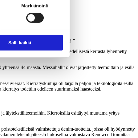
Markkinointi
htumassa, lue tuoreet messukuulumiset!
Salli kaikki
utta toisaalta tapahtuman kestoa oli edellisestä kerrasta lyhennetty
 yhteensä 44 maasta. Messuhallit olivat järjestetty teemoittain ja esillä
uvieraat. Kierrätyskuituja oli tarjolla paljon ja teknologioita esillä
 ja kierrätys todettiin edelleen suurimmaksi haasteeksi.
- ja älytekstiiliteemoihin. Kierroksilla esittäytyi muutama yritys
poistotekstiileistä valmistettuja denim-tuotteita, joissa oli hyödynnetty
alainen tekstiilijätteestä liukosellua valmistava Renewcell toimittaa