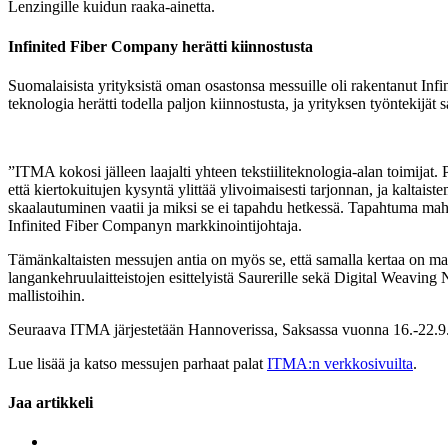
Lenzingille kuidun raaka-ainetta.
Infinited Fiber Company herätti kiinnostusta
Suomalaisista yrityksistä oman osastonsa messuille oli rakentanut Infi
teknologia herätti todella paljon kiinnostusta, ja yrityksen työntekijät
”ITMA kokosi jälleen laajalti yhteen tekstiiliteknologia-alan toimijat. 
että kiertokuitujen kysyntä ylittää ylivoimaisesti tarjonnan, ja kalta
skaalautuminen vaatii ja miksi se ei tapahdu hetkessä. Tapahtuma mah
Infinited Fiber Companyn markkinointijohtaja.
Tämänkaltaisten messujen antia on myös se, että samalla kertaa on mahd
langankehruulaitteistojen esittelyistä Saurerille sekä Digital Weav
mallistoihin.
Seuraava ITMA järjestetään Hannoverissa, Saksassa vuonna 16.-22.9.
Lue lisää ja katso messujen parhaat palat
ITMA:n verkkosivuilta
.
Jaa artikkeli