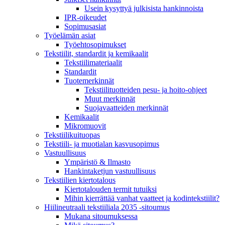
Usein kysyttyä julkisista hankinnoista
IPR-oikeudet
Sopimusasiat
Työelämän asiat
Työehto­sopimukset
Tekstiilit, standardit ja kemikaalit
Tekstiilimateriaalit
Standardit
Tuotemerkinnät
Tekstiilituotteiden pesu- ja hoito-ohjeet
Muut merkinnät
Suojavaatteiden merkinnät
Kemikaalit
Mikromuovit
Tekstiilikuitu­opas
Tekstiili- ja muotialan kasvusopimus
Vastuullisuus
Ympäristö & Ilmasto
Hankintaketjun vastuullisuus
Tekstiilien kiertotalous
Kiertotalouden termit tutuiksi
Mihin kierrättää vanhat vaatteet ja kodintekstiilit?
Hiilineutraali tekstiiliala 2035 -sitoumus
Mukana sitoumuksessa