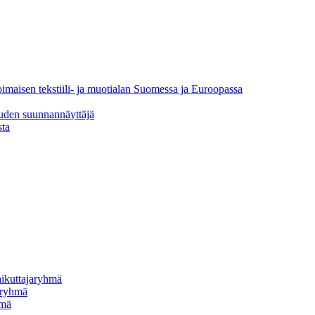
oimaisen tekstiili- ja muotialan Suomessa ja Euroopassa
uuden suunnannäyttäjä
sta
vaikuttajaryhmä
jaryhmä
hmä