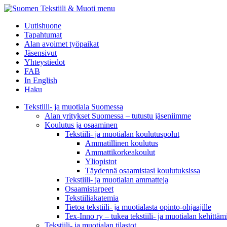
menu
Uutishuone
Tapahtumat
Alan avoimet työpaikat
Jäsensivut
Yhteystiedot
FAB
In English
Haku
Tekstiili- ja muotiala Suomessa
Alan yritykset Suomessa – tutustu jäseniimme
Koulutus ja osaaminen
Tekstiili- ja muotialan koulutuspolut
Ammatillinen koulutus
Ammattikorkeakoulut
Yliopistot
Täydennä osaamistasi koulutuksissa
Tekstiili- ja muotialan ammatteja
Osaamistarpeet
Tekstiiliakatemia
Tietoa tekstiili- ja muotialasta opinto-ohjaajille
Tex-Inno ry – tukea tekstiili- ja muotialan kehittäm
Tekstiili- ja muotialan tilastot