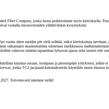
nited Fiber Company, jonka luona poikkesimme myös kierroksella. Puuvill
 saivat vastailla messuvieraiden yllättäviinkin kysymyksiin.
Pari vuotta sitten meidän piti vielä selittää, miksi kiertokuituja tarvita
istemme ratkaisujen skaalautumista odotetaan markkinassa malttamattomast
dollisti valtavan määrän tapaamisia lyhyessä ajassa sekä uusien että 
ollista tutustua useaan, isompaan ja pienempään yritykseen, joihin ei m
ing Norway, jonka TC2-jacquard-kutomakoneita käytetään muun muassa tu
2027. Toivottavasti näemme siellä!