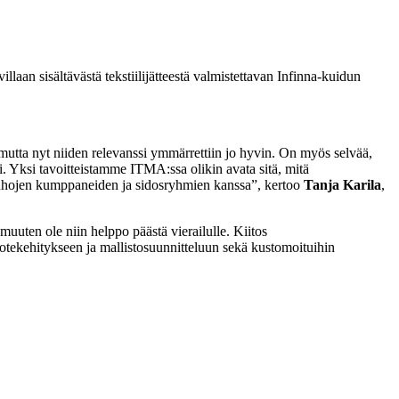
aan sisältävästä tekstiilijätteestä valmistettavan Infinna-kuidun
an, mutta nyt niiden relevanssi ymmärrettiin jo hyvin. On myös selvää,
i. Yksi tavoitteistamme ITMA:ssa olikin avata sitä, mitä
vanhojen kumppaneiden ja sidosryhmien kanssa”, kertoo
Tanja Karila
,
uuten ole niin helppo päästä vierailulle. Kiitos
otekehitykseen ja mallistosuunnitteluun sekä kustomoituihin