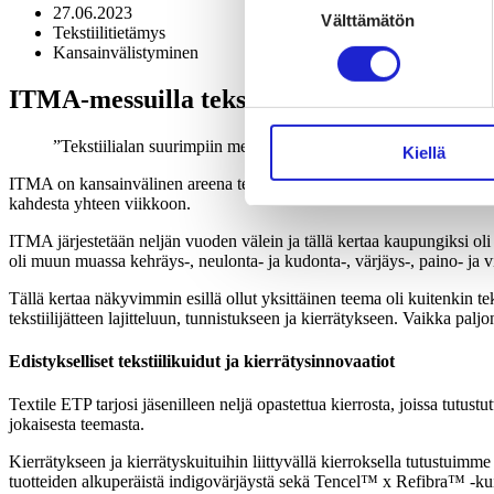
27.06.2023
Välttämätön
valinta
Tekstiilitietämys
Kansainvälistyminen
ITMA-messuilla tekstiilien kierrätys vahvas
Tekstiilialan suurimpiin messuihin lukeutuva ITMA järjestetti
Kiellä
ITMA on kansainvälinen areena tekstiili- ja vaatetusteknologian toimitta
kahdesta yhteen viikkoon.
ITMA järjestetään neljän vuoden välein ja tällä kertaa kaupungiksi oli v
oli muun muassa kehräys-, neulonta- ja kudonta-, värjäys-, paino- ja v
Tällä kertaa näkyvimmin esillä ollut yksittäinen teema oli kuitenkin t
tekstiilijätteen lajitteluun, tunnistukseen ja kierrätykseen. Vaikka paljo
Edistykselliset tekstiilikuidut ja kierrätysinnovaatiot
Textile ETP tarjosi jäsenilleen neljä opastettua kierrosta, joissa tutustu
jokaisesta teemasta.
Kierrätykseen ja kierrätyskuituihin liittyvällä kierroksella tutustuimme
tuotteiden alkuperäistä indigovärjäystä sekä Tencel™ x Refibra™ -kuitua