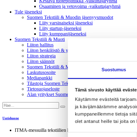
Kestävä tuotepolitiikka​ -vaikuttajaryhmä
Osaaminen ja vetovoima -vaikuttajaryhmä
Tule jäseneksi
Suomen Tekstiili & Muodin jäsenyysmuodot
Liity varsinaiseksi jäseneksi
Liity startup-jäseneksi
Liity kumppani­jäseneksi
Suomen Tekstiili & Muoti
Liiton hallitus
Liiton henkilöstö & yhteystiedot
Liiton strategia
Liiton säännöt
Suomen Tekstiili & Muoti 120 vuotta
Suostumus
Laskutusosoite
Mediapankki
Tilastoja Suomen Tekstiili & Muoti ry:stä ja sen jäsenistä
Tietosuojaseloste
Tämä sivusto käyttää eväste
Alan yritykset Suomessa – tutustu jäseniimme
Käytämme evästeitä tarjoama
ja kävijämäärämme analysoim
kumppaneillemme tietoja siitä
Uutishuone
olet antanut heille tai joita o
ITMA-messuilla tekstiilien kierrätys vahvasti esillä
Suostumuksen