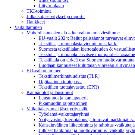
Mikä sitoumus?
Liity mukaan
TKI-toiminta
Julkaisut, selvitykset ja raportit
Hankkeet
Vaikuttaminen
Mahdollisuuksien ala – lue vaikuttamis­viestimme
EU-vaalit 2024: Reilut pelisäännöt turvaavat elinv
Tekstiili- ja muotialasta viennin uusi kärki
Suomesta tekstiilialan kiertotalouden & vastuullis
Tekstiili- ja muotiala tarvitsee monipuolista osaami
Tekstiiliala on tärkeä osa Suomen huoltovarmuutta
Luodaan kannusteet kuluttajan vihreään siirtymään
EU-vaikuttaminen
Tekstiilimerkintäuudistus (TLR)
Digitaalinen tuotepassi
Tekstiilien tuottajavastuu (EPR)
Kannanotot ja lausunnot
Lausunnot ja kantapaperit
Pikamuodin rajoittaminen
Vaikuttajaryhmät jäsenyrityksille
Työelämä-vaikuttajaryhmä
Yritysvastuu, kiertotalous ja toimivat markkinat -
Kansainvälinen liiketoiminta ja rahoitus -vaikutta
Julkiset hankinnat ja huoltovarmuus -vaikuttajary