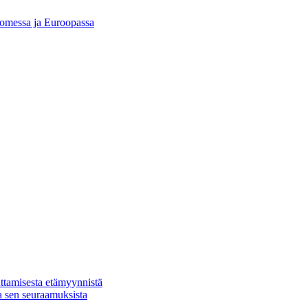
Suomessa ja Euroopassa
ttamisesta etämyynnistä
a sen seuraamuksista