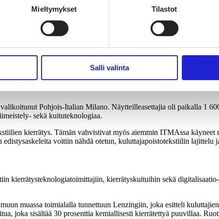
Mieltymykset
Tilastot
ti esillä
in viikon mittaisena Milanossa. Suomen Tekstiili & Muoti vieraili tapa
Salli valinta
jille. Messutarjonta on valtava ja kävijämäärä yllätti ensikertalaisen, m
alikoitunut Pohjois-Italian Milano. Näytteilleasettajia oli paikalla 1 600
iimeistely- sekä kuituteknologiaa.
ekstiilien kierrätys. Tämän vahvistivat myös aiemmin ITMAssa käyneet mess
n edistysaskeleita voitiin nähdä otetun, kuluttajapoistotekstiilin lajittelu
ttiin kierrätysteknologiatoimittajiin, kierrätyskuituihin sekä digitalisaatio
 muun muassa toimialalla tunnettuun Lenzingiin, joka esitteli kuluttajien 
, joka sisältää 30 prosenttia kemiallisesti kierrätettyä puuvillaa. Ruots