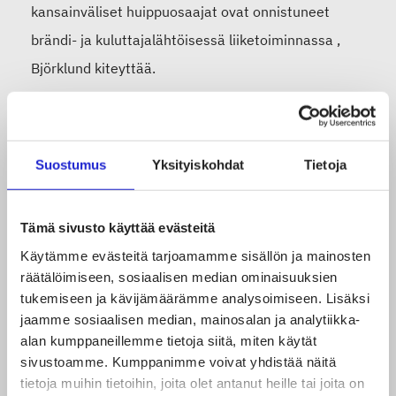
kansainväliset huippuosaajat ovat
onnistuneet
brändi- ja kuluttajalähtöisessä
liiketoiminnassa
,
Björklund kiteyttää.
Ohjelmaa ovat olleet suunnittelemassa sekä
osaamistaan mukaan toteutukseen tarjoavat
Suostumus
Yksityiskohdat
Tietoja
Björklundin lisäksi Marimekon markkinointijohtaja
Sanna-Kaisa Niikko
, Fiskarsin muotoilujohtaja
Tämä sivusto käyttää evästeitä
Petteri Masalin
, Nanson toimitusjohtaja
Rita
Käytämme evästeitä tarjoamamme sisällön ja mainosten
Holmberg
, yrittäjä
Liisa Häkli
Ommelliselta sekä
räätälöimiseen, sosiaalisen median ominaisuuksien
hallitusammattilainen
Sanna Suvanto-Harsaae
.
tukemiseen ja kävijämäärämme analysoimiseen. Lisäksi
jaamme sosiaalisen median, mainosalan ja analytiikka-
Ohjelman toteutusta ovat tukemassa kumppaneina
alan kumppaneillemme tietoja siitä, miten käytät
EIT Culture & Creativity, DSV sekä Roschier.
sivustoamme. Kumppanimme voivat yhdistää näitä
tietoja muihin tietoihin, joita olet antanut heille tai joita on