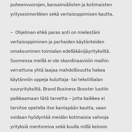
puheenvuorojen, kansainvälisten ja kotimaisten
yritysesimerkkien sekä vertaisoppimisen kautta.
–
Ohjelman ehkä paras anti on mielestäni
vertaisoppiminen ja parhaiden käytänteiden
omaksuminen toimialan edelläkävijäyrityksiltä.
Suomessa meillä ei ole skandinaavisiin maihin
verrattuna
yhtä laajaa
mahdollisuutta hakea
käytännön oppeja
kuluttaja- tai
tekstiilialan
suuryrityksiltä.
Brand
Business Booster luotiin
paikkaamaan tätä tarvetta
–
jotta kaikkea ei
tarvitse opetella itse kantapään kautta, vaan
voidaan hyödyntää meidän kotimaisia vahvoja
yrityksiä
mentoreina
sekä kuulla mi
llä keinoin