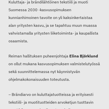
Kuluttaja- ja brändilähtöinen tekstiili ja muoti
Suomessa 2030 -kasvusopimuksen
kunnianhimoinen tavoite on yli kaksinkertaistaa
alan yritysten kasvu, ja se tapahtuu muun muassa
vahvistamalla yritysten liiketoiminta- ja kaupallista
osaamista.
Reiman hallituksen puheenjohtaja
Elina Björklund
on ollut mukana kasvusopimuksen valmistelutyössä
sekä suunnittelemassa nyt käynnistyvän
ohjelmakokonaisuuden toteutusta.
– Brändiarvo on
kuluttajatuotteissa ja erityisesti
tekstiili- ja muotituotteiden arvoketjun tuottavin