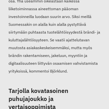
osa
.
Y
hä useammin
oikeastaan
kaikessa
liiketoiminnassa
aineettoman pääoman
investoinneilla luodaan suurin arvo. Siksi meillä
Suomessakin on alalla
kuin alalla
pystyttävä
siirtymään puhtaasta tuotelähtöisyydestä brändi- ja
kuluttajalähtöisyyteen. Se vaatii ajattelutavan
muutosta asiakaskeskeisemmäksi, mutta myös
brändin rakentamiseen, jakeluun, myyntiin ja
digitaalisuuteen liittyvän osaamisen vahvistamista
yrityksissä, kommentoi Björklund.
Tarjolla kovatasoinen
puhujajoukko ja
vertaisoppimista