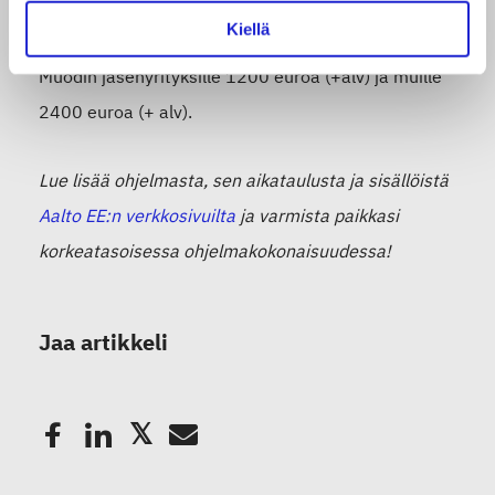
Kiellä
Ohjelmakokonaisuuden hinta on Suomen Tekstiili &
Muodin jäsenyrityksille 1200 euroa (+alv) ja muille
2400 euroa (+ alv).
Lue lisää ohjelmasta, sen aikataulusta ja sisällöistä
Aalto EE:n verkkosivuilta
ja varmista paikkasi
korkeatasoisessa ohjelmakokonaisuudessa!
Jaa artikkeli