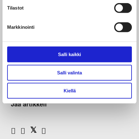
Tilastot
Kummallakin sopimusalalla on kriisilauseke,
jonka mukaan palkankorotuksista voidaan
Markkinointi
sopia toisin, jos yrityksen taloudellinen tila niin
vaatii.
Salli kaikki
Lue myös:
Yrityskysely: Pitkittyvä poikkeusaika
jakaa yrityksiä – moni on vaikeuksissa, mutta osa
Salli valinta
kasvu-uralla
Kiellä
Jaa artikkeli