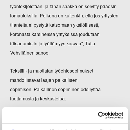
työntekijöistään, ja tähän saakka on selvitty pääosin
lomautuksilla. Pelkona on kuitenkin, että jos yritysten
tilanteita ei pystytä katsomaan yksilöllisesti,
koronasta kärsineissä yrityksissä joudutaan
irtisanomisiin ja työttömyys kasvaa”, Tuija
Vehviläinen sanoo.
Tekstiili- ja muotialan työehtosopimukset
mahdollistavat laajan paikallisen
sopimisen. Paikallinen sopiminen edellyttää
luottamusta ja keskustelua.
”Yrityskohtaisissa ratkaisuissa onnistumiselle tärkeää
on, että työpaikan keskustelukulttuuri on rehellistä ja