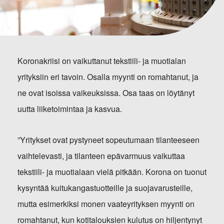
Koronakriisi on vaikuttanut tekstiili- ja muotialan
yrityksiin eri tavoin. Osalla myynti on romahtanut, ja
ne ovat isoissa vaikeuksissa. Osa taas on löytänyt
uutta liiketoimintaa ja kasvua.
”Yritykset ovat pystyneet sopeutumaan tilanteeseen
vaihtelevasti, ja tilanteen epävarmuus vaikuttaa
tekstiili- ja muotialaan vielä pitkään. Korona on tuonut
kysyntää kuitukangastuotteille ja suojavarusteille,
mutta esimerkiksi monen vaateyrityksen myynti on
romahtanut, kun kotitalouksien kulutus on hiljentynyt