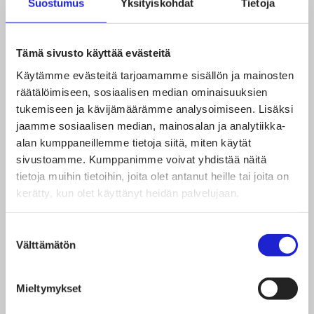
Suostumus
Yksityiskohdat
Tietoja
avointa, ja keskustellen haetaan win-win-ratkaisuja
sekä työnantajalle että työntekijöille.”
Tämä sivusto käyttää evästeitä
Käytämme evästeitä tarjoamamme sisällön ja mainosten
Tekstiili- ja muotialan
räätälöimiseen, sosiaalisen median ominaisuuksien
palkantarkistukset kevät 2021
tukemiseen ja kävijämäärämme analysoimiseen. Lisäksi
jaamme sosiaalisen median, mainosalan ja analytiikka-
alan kumppaneillemme tietoja siitä, miten käytät
Työntekijät: 1.3.2021
sivustoamme. Kumppanimme voivat yhdistää näitä
1,2 % yleiskorotus+ 0,8 % paikallinen erä
tietoja muihin tietoihin, joita olet antanut heille tai joita on
kerätty, kun olet käyttänyt heidän palvelujaan.
Toimihenkilöt: 1.5.2021
Palkantarkistus sovittavissa paikallisesti.
Suostumuksen
Neuvottelut käytävä 30.4. mennessä.
Välttämätön
valinta
Jos palkankorotuksesta ei onnistuta sopimaan,
korotus on suuruudeltaan 1,2 % yleiskorotus +
Mieltymykset
0,8 % paikallinen erä.