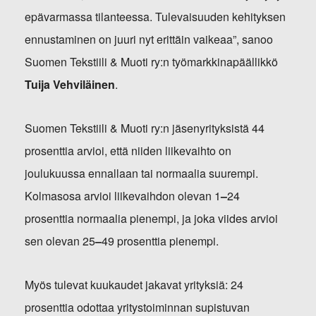
epävarmassa tilanteessa. Tulevaisuuden kehityksen
ennustaminen on juuri nyt erittäin vaikeaa”, sanoo
Suomen Tekstiili & Muoti ry:n työmarkkinapäällikkö
Tuija Vehviläinen
.
Suomen Tekstiili & Muoti ry:n jäsenyrityksistä 44
prosenttia arvioi, että niiden liikevaihto on
joulukuussa ennallaan tai normaalia suurempi.
Kolmasosa arvioi liikevaihdon olevan 1
–
24
prosenttia normaalia pienempi, ja joka viides arvioi
sen olevan 25
–
49 prosenttia pienempi.
Myös tulevat kuukaudet jakavat yrityksiä: 24
prosenttia odottaa yritystoiminnan supistuvan