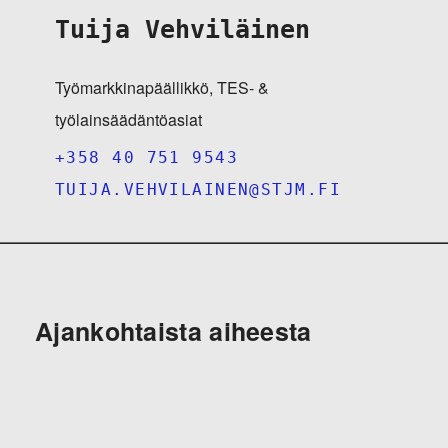
Tuija Vehviläinen
Työmarkkinapäällikkö, TES- &
työlainsäädäntöasiat
+358 40 751 9543
TUIJA.VEHVILAINEN@STJM.FI
Ajankohtaista aiheesta