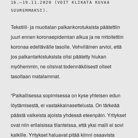
16.–19.11.2020 (VOIT KLIKATA KUVAA
SUUREMMAKSI).
Tekstiili- ja muotialan palkankorotuksista päätettiin
juuri ennen koronaepidemian alkua ja ne mitoitettiin
koronaa edeltävälle tasolle. Vehviläinen arvioi, että
jos palkantarkistuksista olisi päätetty hiukan
myöhemmin, ne olisivat todennäköisesti olleet
tasoltaan matalammat.
”Paikallisessa sopimisessa on kyse yhteisen edun
löytämisestä, ei vastakkainasettelusta. On tärkeää
päästä vaikeista ajoista yhdessä eteenpäin. Yritykset
ovat niin erilaisissa tilanteissa, että yksi malli ei sovi
kaikille. Yritykset haluavat pitää kiinni osaavista